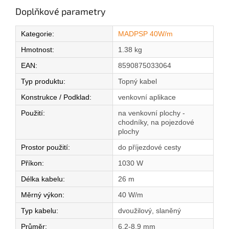
Doplňkové parametry
Kategorie
:
MADPSP 40W/m
Hmotnost
:
1.38 kg
EAN
:
8590875033064
Typ produktu
:
Topný kabel
Konstrukce / Podklad
:
venkovní aplikace
Použití
:
na venkovní plochy -
chodníky, na pojezdové
plochy
Prostor použití
:
do příjezdové cesty
Příkon
:
1030 W
Délka kabelu
:
26 m
Měrný výkon
:
40 W/m
Typ kabelu
:
dvoužilový, slaněný
Průměr
:
6,2-8,9 mm