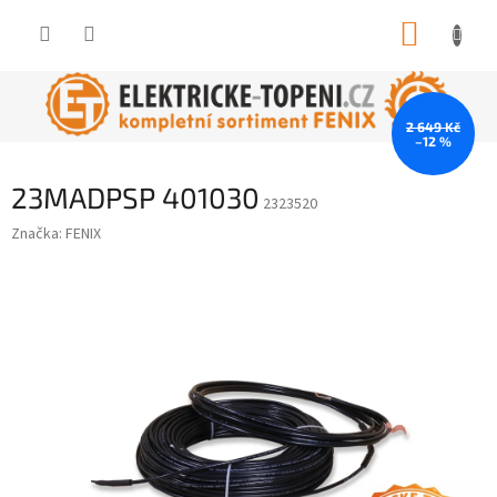
Přejít
NÁKUP
na
obsah
KOŠÍK
2 649 Kč
–12 %
23MADPSP 401030
2323520
Značka:
FENIX