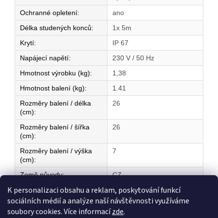
Ochranné opletení
:
ano
Délka studených konců
:
1x 5m
Krytí
:
IP 67
Napájecí napětí
:
230 V / 50 Hz
Hmotnost výrobku (kg)
:
1,38
Hmotnost balení (kg)
:
1.41
Rozměry balení / délka
26
(cm)
:
Rozměry balení / šířka
26
(cm)
:
Rozměry balení / výška
7
(cm)
:
Země původu
:
CZ
K personalizaci obsahu a reklam, poskytování funkcí
sociálních médií a analýze naší návštěvnosti využíváme
Z
soubory cookies. Více informací
zde
.