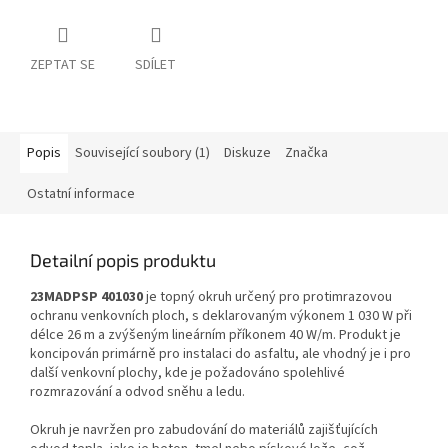
ZEPTAT SE
SDÍLET
Popis
Související soubory (1)
Diskuze
Značka
Ostatní informace
Detailní popis produktu
23MADPSP 401030
je topný okruh určený pro protimrazovou
ochranu venkovních ploch, s deklarovaným výkonem 1 030 W při
délce 26 m a zvýšeným lineárním příkonem 40 W/m. Produkt je
koncipován primárně pro instalaci do asfaltu, ale vhodný je i pro
další venkovní plochy, kde je požadováno spolehlivé
rozmrazování a odvod sněhu a ledu.
Okruh je navržen pro zabudování do materiálů zajišťujících