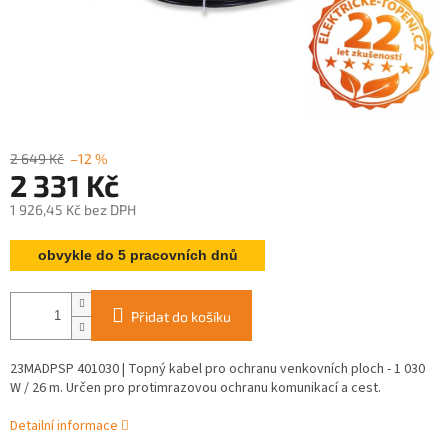
2 649 Kč
–12 %
2 331 Kč
1 926,45 Kč bez DPH
Měrná
obvykle do 5 pracovních dnů
cena:
Přidat do košíku
23MADPSP 401030 | Topný kabel pro ochranu venkovních ploch - 1 030
W / 26 m. Určen pro protimrazovou ochranu komunikací a cest.
Detailní informace