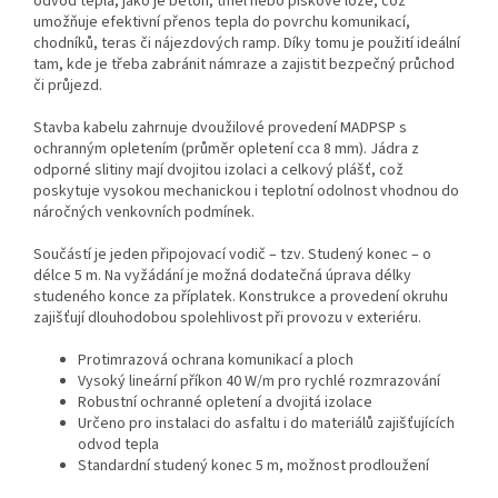
odvod tepla, jako je beton, tmel nebo pískové lože, což
umožňuje efektivní přenos tepla do povrchu komunikací,
chodníků, teras či nájezdových ramp. Díky tomu je použití ideální
tam, kde je třeba zabránit námraze a zajistit bezpečný průchod
či průjezd.
Stavba kabelu zahrnuje dvoužilové provedení MADPSP s
ochranným opletením (průměr opletení cca 8 mm). Jádra z
odporné slitiny mají dvojitou izolaci a celkový plášť, což
poskytuje vysokou mechanickou i teplotní odolnost vhodnou do
náročných venkovních podmínek.
Součástí je jeden připojovací vodič – tzv. Studený konec – o
délce 5 m. Na vyžádání je možná dodatečná úprava délky
studeného konce za příplatek. Konstrukce a provedení okruhu
zajišťují dlouhodobou spolehlivost při provozu v exteriéru.
Protimrazová ochrana komunikací a ploch
Vysoký lineární příkon 40 W/m pro rychlé rozmrazování
Robustní ochranné opletení a dvojitá izolace
Určeno pro instalaci do asfaltu i do materiálů zajišťujících
odvod tepla
Standardní studený konec 5 m, možnost prodloužení