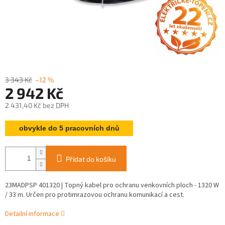
3 343 Kč
–12 %
2 942 Kč
2 431,40 Kč bez DPH
Měrná
obvykle do 5 pracovních dnů
cena:
Přidat do košíku
23MADPSP 401320 | Topný kabel pro ochranu venkovních ploch - 1320 W
/ 33 m. Určen pro protimrazovou ochranu komunikací a cest.
Detailní informace