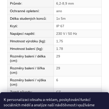
Průměr
:
6,2-8,9 mm
Ochranné opletení
:
ano
Délka studených konců
:
1x 5m
Krytí
:
IP 67
Napájecí napětí
:
230 V / 50 Hz
Hmotnost výrobku (kg)
:
1,75
Hmotnost balení (kg)
:
1.78
Rozměry balení / délka
29
(cm)
:
Rozměry balení / šířka
29
(cm)
:
Rozměry balení / výška
6
(cm)
:
Země původu
:
CZ
K personalizaci obsahu a reklam, poskytování funkcí
sociálních médií a analýze naší návštěvnosti využíváme