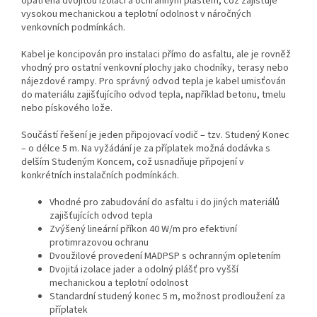
opatřena dvojitou izolací a ochranným pláštěm, což zajišťuje
vysokou mechanickou a teplotní odolnost v náročných
venkovních podmínkách.
Kabel je koncipován pro instalaci přímo do asfaltu, ale je rovněž
vhodný pro ostatní venkovní plochy jako chodníky, terasy nebo
nájezdové rampy. Pro správný odvod tepla je kabel umisťován
do materiálu zajišťujícího odvod tepla, například betonu, tmelu
nebo pískového lože.
Součástí řešení je jeden připojovací vodič – tzv. Studený Konec
– o délce 5 m. Na vyžádání je za příplatek možná dodávka s
delším Studeným Koncem, což usnadňuje připojení v
konkrétních instalačních podmínkách.
Vhodné pro zabudování do asfaltu i do jiných materiálů
zajišťujících odvod tepla
Zvýšený lineární příkon 40 W/m pro efektivní
protimrazovou ochranu
Dvoužilové provedení MADPSP s ochranným opletením
Dvojitá izolace jader a odolný plášť pro vyšší
mechanickou a teplotní odolnost
Standardní studený konec 5 m, možnost prodloužení za
příplatek