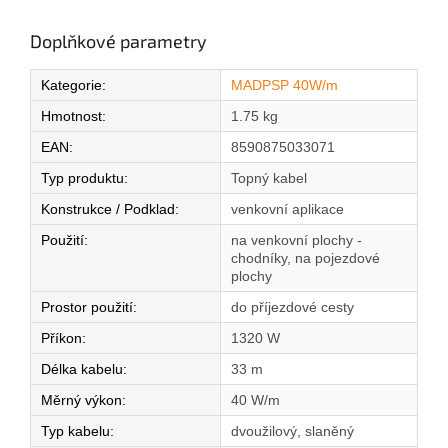
Doplňkové parametry
Kategorie
:
MADPSP 40W/m
Hmotnost
:
1.75 kg
EAN
:
8590875033071
Typ produktu
:
Topný kabel
Konstrukce / Podklad
:
venkovní aplikace
Použití
:
na venkovní plochy -
chodníky, na pojezdové
plochy
Prostor použití
:
do příjezdové cesty
Příkon
:
1320 W
Délka kabelu
:
33 m
Měrný výkon
:
40 W/m
Typ kabelu
:
dvoužilový, slaněný