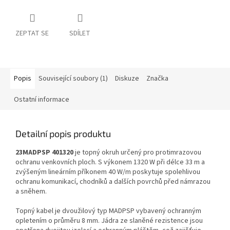
ZEPTAT SE
SDÍLET
Popis
Související soubory (1)
Diskuze
Značka
Ostatní informace
Detailní popis produktu
23MADPSP 401320
je topný okruh určený pro protimrazovou
ochranu venkovních ploch. S výkonem 1320 W při délce 33 m a
zvýšeným lineárním příkonem 40 W/m poskytuje spolehlivou
ochranu komunikací, chodníků a dalších povrchů před námrazou
a sněhem.
Topný kabel je dvoužilový typ MADPSP vybavený ochranným
opletením o průměru 8 mm. Jádra ze slaněné rezistence jsou