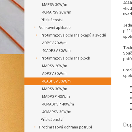
40AD
MAPSV 30W/m
vhod
40MAPSV 30W/m
uved
Příslušenství
Jedn
Venkovní aplikace
pláš
Protimrazová ochrana okapů a svodů
spol
ADPSV 20W/m
Tech
40ADPSV 30W/m
Souč
Protimrazová ochrana ploch
potř
MAPSV 20W/m
Prod
ADPSV 30W/m
spol
40ADPSV 30W/m
MAPSV 30W/m
MADPSP 40W/m
40MADPSP 40W/m
40MAPSV 30W/m
Příslušenství
Dop
Protimrazová ochrana potrubí