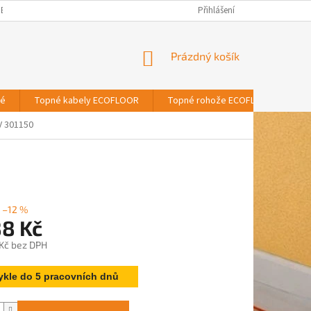
BNÍCH ÚDAJŮ
Přihlášení
NÁKUPNÍ
Prázdný košík
KOŠÍK
vé
Topné kabely ECOFLOOR
Topné rohože ECOFLOOR
T
 301150
–12 %
88 Kč
 Kč bez DPH
ykle do 5 pracovních dnů