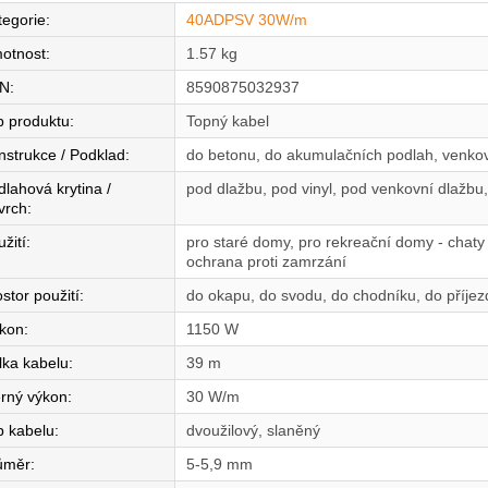
tegorie
:
40ADPSV 30W/m
otnost
:
1.57 kg
N
:
8590875032937
p produktu
:
Topný kabel
nstrukce / Podklad
:
do betonu, do akumulačních podlah, venkov
dlahová krytina /
pod dlažbu, pod vinyl, pod venkovní dlažb
vrch
:
žití
:
pro staré domy, pro rekreační domy - chaty 
ochrana proti zamrzání
stor použití
:
do okapu, do svodu, do chodníku, do příjez
íkon
:
1150 W
lka kabelu
:
39 m
rný výkon
:
30 W/m
p kabelu
:
dvoužilový, slaněný
ůměr
:
5-5,9 mm