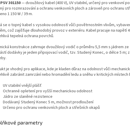
PSV 301150
— dvoužilový kabel (400 V), UV stabilní, určený pro venkovní po
ný pro rozmrazování a ochranu venkovních ploch a zároveň pro ochranu stře
eno 1 150 W / 39 m.
á se o topný kabel s vysokou odolností vůči povětrnostním vlivům, vybave
těm, což zajišťuje dlouhodobý provoz v exteriéru. Kabel pracuje na napětí 4
ehlivá tepelná ochrana povrchů.
nická konstrukce zahrnuje dvoužilový vodič o průměru 5,5 mm s jádrem ze
ástí dodávky je jeden připojovací vodič, tzv. Studený Konec, o délce 5 m; 
eby.
ukt je vhodný pro aplikace, kde je kladen důraz na odolnost vůči mechanic
ehlivě zabránit zamrzání nebo hromadění ledu a sněhu v kritických místech
UV stabilní vnější plášť
Ochranné opletení pro vyšší mechanickou odolnost
Jádro ze slaněné rezistence
Dodávaný Studený Konec 5 m, možnost prodloužení
Určeno pro ochranu venkovních ploch a střešních okapů
lňkové parametry