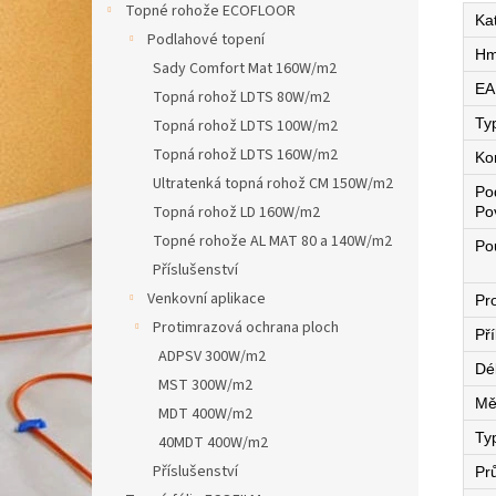
Topné rohože ECOFLOOR
Ka
Podlahové topení
Hm
Sady Comfort Mat 160W/m2
EA
Topná rohož LDTS 80W/m2
Ty
Topná rohož LDTS 100W/m2
Topná rohož LDTS 160W/m2
Ko
Ultratenká topná rohož CM 150W/m2
Po
Topná rohož LD 160W/m2
Po
Topné rohože AL MAT 80 a 140W/m2
Pou
Příslušenství
Venkovní aplikace
Pro
Protimrazová ochrana ploch
Př
ADPSV 300W/m2
Dé
MST 300W/m2
Mě
MDT 400W/m2
Ty
40MDT 400W/m2
Příslušenství
Pr