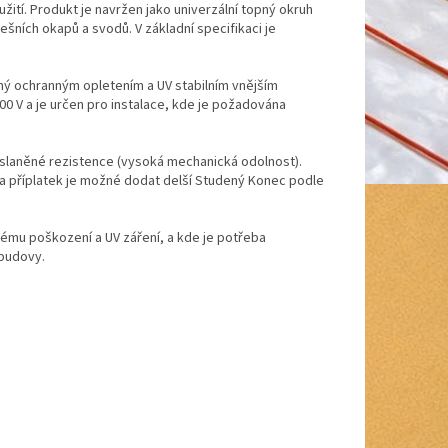
užití. Produkt je navržen jako univerzální topný okruh
šních okapů a svodů. V základní specifikaci je
ný ochranným opletením a UV stabilním vnějším
00 V a je určen pro instalace, kde je požadována
 slaněné rezistence (vysoká mechanická odolnost).
za příplatek je možné dodat delší Studený Konec podle
kému poškození a UV záření, a kde je potřeba
 budovy.