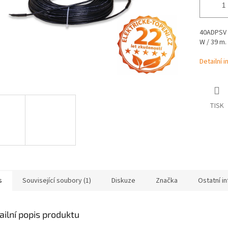
40ADPSV 3
W / 39 m.
Detailní 
TISK
s
Související soubory (1)
Diskuze
Značka
Ostatní i
ailní popis produktu