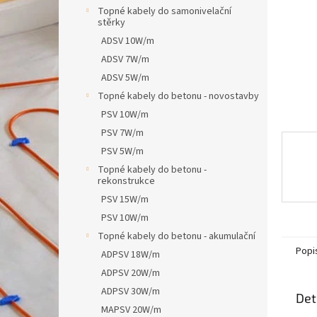
n
Topné kabely do samonivelační
e
stěrky
l
ADSV 10W/m
ADSV 7W/m
ADSV 5W/m
Topné kabely do betonu - novostavby
PSV 10W/m
PSV 7W/m
PSV 5W/m
Topné kabely do betonu -
rekonstrukce
PSV 15W/m
PSV 10W/m
Topné kabely do betonu - akumulační
Popi
ADPSV 18W/m
ADPSV 20W/m
ADPSV 30W/m
Det
MAPSV 20W/m