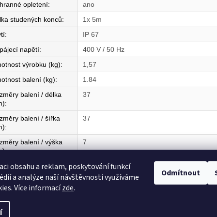
hranné opletení
:
ano
lka studených konců
:
1x 5m
tí
:
IP 67
pájecí napětí
:
400 V / 50 Hz
otnost výrobku (kg)
:
1,57
otnost balení (kg)
:
1.84
změry balení / délka
37
m)
:
změry balení / šířka
37
m)
:
změry balení / výška
7
m)
:
aci obsahu a reklam, poskytování funkcí
mě původu
:
CZ
Odmítnout
édií a analýze naší návštěvnosti využíváme
ies. Více informací
zde
.
í
razena.
Upravit nastavení cookies