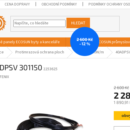
CENA DOPRAVY
OBCHODNÍ PODMÍNKY
PODMÍNKY OCHRANY OSO
HLEDAT
2 600 Kč
vé panely ECOSUN byty a kanceláře
Sálavé panely ECOSUN průmyslo
–12 %
ace
Protimrazová ochrana ploch
40ADPSV 30W/m
40ADPSV
DPSV 301150
2253625
FENIX
2 600 Kč
2 2
1 890,91
Měrná
obv
cena: