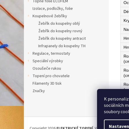
Topné fólie ECOFILM
Oc
Izolace, podložky, folie
Dé
Koupelnové žebříky
Kry
Žebřík do koupelny oblý
Na
Žebřík do koupelny rovný
Žebřík do koupelny antracit
Hm
Infrapanely do koupelny TH
Hm
Regulace, termostaty
Ro
Speciální výrobky
(c
Osoušeče rukou
Ro
(c
Topení pro chovatele
Filamenty 3D tisk
Ro
(c
Značky
K personaliz
Ze
sociálních m
soubory cook
Z
á
Nastaven
Copyright 2026
ELEKTRICKÉ TOPENÍ
. Všechna práva vyh