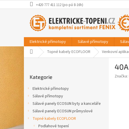
Přejít
+420 777 411 112 (po-pá 8-16h)
na
obsah
Elektrické přímotopy
Sálavé přímotopy
Sála
Domů
Topné kabely ECOFLOOR
Venkovní aplik
P
40A
o
Přeskočit
s
Značka:
Kategorie
kategorie
t
r
Elektrické přímotopy
a
Sálavé přímotopy
n
Sálavé panely ECOSUN byty a kanceláře
n
í
Sálavé panely ECOSUN průmyslové
p
Topné kabely ECOFLOOR
a
Podlahové topení