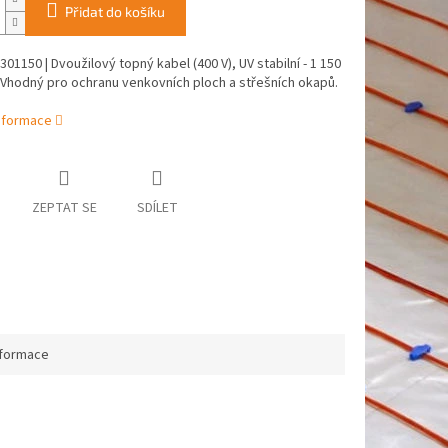
Přidat do košíku
01150 | Dvoužilový topný kabel (400 V), UV stabilní - 1 150
 Vhodný pro ochranu venkovních ploch a střešních okapů.
informace
ZEPTAT SE
SDÍLET
nformace