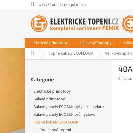
Přejít
+420 777 411 112 (po-pá 8-16h)
na
obsah
Elektrické přímotopy
Sálavé přímotopy
Sála
Domů
Topné kabely ECOFLOOR
Venkovní aplik
P
40A
o
Přeskočit
s
Značka:
Kategorie
kategorie
t
r
Elektrické přímotopy
a
Sálavé přímotopy
n
Sálavé panely ECOSUN byty a kanceláře
n
í
Sálavé panely ECOSUN průmyslové
p
Topné kabely ECOFLOOR
a
Podlahové topení