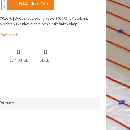
Přidat do košíku
01670 | Dvoužilový topný kabel (400 V), UV stabilní,
ro ochranu venkovních ploch a střešních okapů.
informace
ZEPTAT SE
SDÍLET
nformace