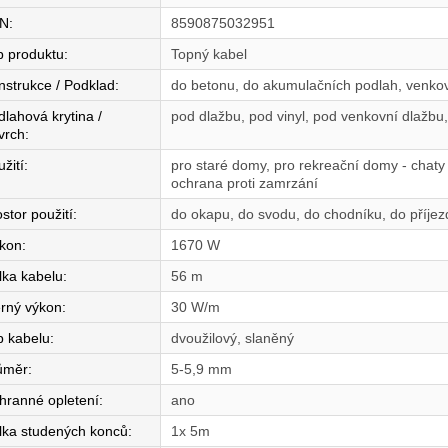
N
:
8590875032951
p produktu
:
Topný kabel
nstrukce / Podklad
:
do betonu, do akumulačních podlah, venkov
dlahová krytina /
pod dlažbu, pod vinyl, pod venkovní dlažb
vrch
:
žití
:
pro staré domy, pro rekreační domy - chaty 
ochrana proti zamrzání
stor použití
:
do okapu, do svodu, do chodníku, do příjez
íkon
:
1670 W
lka kabelu
:
56 m
rný výkon
:
30 W/m
p kabelu
:
dvoužilový, slaněný
ůměr
:
5-5,9 mm
hranné opletení
:
ano
lka studených konců
:
1x 5m