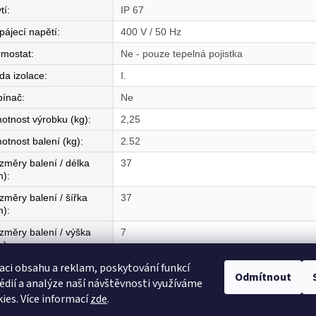
tí
:
IP 67
pájecí napětí
:
400 V / 50 Hz
rmostat
:
Ne - pouze tepelná pojistka
da izolace
:
I.
pínač
:
Ne
otnost výrobku (kg)
:
2,25
otnost balení (kg)
:
2.52
změry balení / délka
37
m)
:
změry balení / šířka
37
m)
:
změry balení / výška
7
m)
:
aci obsahu a reklam, poskytování funkcí
mě původu
:
CZ
Odmítnout
édií a analýze naší návštěvnosti využíváme
ies. Více informací
zde
.