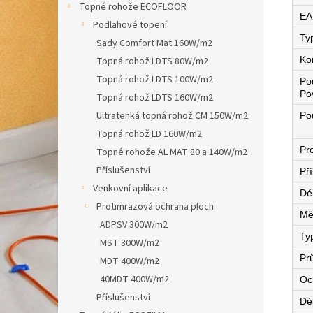
Topné rohože ECOFLOOR
EA
Podlahové topení
Ty
Sady Comfort Mat 160W/m2
Ko
Topná rohož LDTS 80W/m2
Topná rohož LDTS 100W/m2
Po
Po
Topná rohož LDTS 160W/m2
Ultratenká topná rohož CM 150W/m2
Pou
Topná rohož LD 160W/m2
Pro
Topné rohože AL MAT 80 a 140W/m2
Příslušenství
Př
Venkovní aplikace
Dé
Protimrazová ochrana ploch
Mě
ADPSV 300W/m2
Ty
MST 300W/m2
Pr
MDT 400W/m2
40MDT 400W/m2
Oc
Příslušenství
Dé