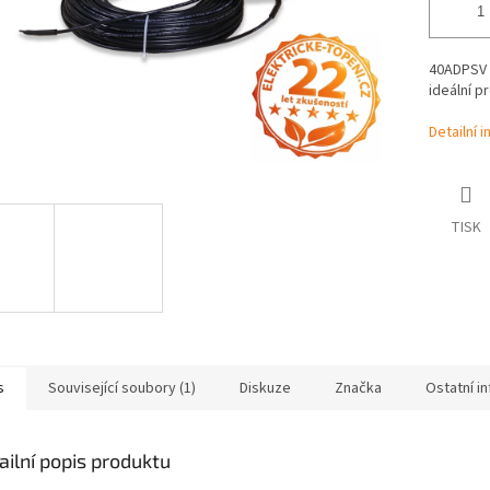
40ADPSV 3
ideální p
Detailní 
TISK
s
Související soubory (1)
Diskuze
Značka
Ostatní i
ailní popis produktu