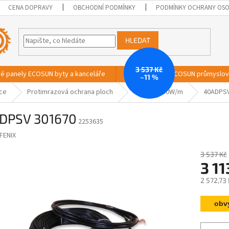
CENA DOPRAVY
OBCHODNÍ PODMÍNKY
PODMÍNKY OCHRANY OSO
HLEDAT
3 537 Kč
vé panely ECOSUN byty a kanceláře
Sálavé panely ECOSUN průmyslo
–11 %
ace
Protimrazová ochrana ploch
40ADPSV 30W/m
40ADPSV
DPSV 301670
2253635
FENIX
3 537 Kč
3 11
2 572,73
Měrná
obv
cena: