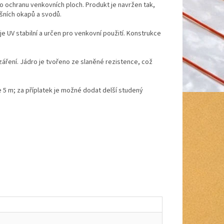
o ochranu venkovních ploch. Produkt je navržen tak,
ešních okapů a svodů.
e UV stabilní a určen pro venkovní použití. Konstrukce
áření. Jádro je tvořeno ze slaněné rezistence, což
 5 m; za příplatek je možné dodat delší studený