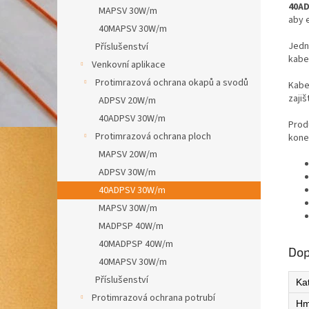
40AD
MAPSV 30W/m
aby 
40MAPSV 30W/m
Jedn
Příslušenství
kabe
Venkovní aplikace
Protimrazová ochrana okapů a svodů
Kabe
zaji
ADPSV 20W/m
40ADPSV 30W/m
Prod
Protimrazová ochrana ploch
kone
MAPSV 20W/m
ADPSV 30W/m
40ADPSV 30W/m
MAPSV 30W/m
MADPSP 40W/m
40MADPSP 40W/m
Dop
40MAPSV 30W/m
Příslušenství
Ka
Protimrazová ochrana potrubí
Hm