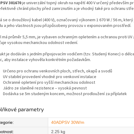
PSV 301670
je univerzální topný okruh na napětí 400 V určený především pr
efektivně chránil plochy před zamrznutím a je vhodný také pro ochranu stř
á se o dvoužilový kabel (400 V), označovaný výkonem 1 670 W / 56 m, který j
lu a jeho vlastnosti jsou přizpůsobeny provozu v exponovaném prostředí.
l má průměr 5,5 mm, je vybaven ochranným opletením a ochranou proti UV z
šťuje vysokou mechanickou odolnost vedení.
ukt je dodáván s jedním připojovacím vodičem (tzv. Studený Konec) o délce
c, aby instalace vyhověla konkrétním požadavkům.
Určeno pro ochranu venkovních ploch, střech, okapů a svodů
UV stabilní provedení vhodné pro venkovní instalace
Ochranné opletení pro vyšší mechanickou odolnost
Jádro ze slaněné rezistence – vysoká pevnost
Dodávka se 5m studeným koncem, možnost prodloužení za příplatek
lňkové parametry
tegorie
:
40ADPSV 30W/m
otnost
:
2.25 kg