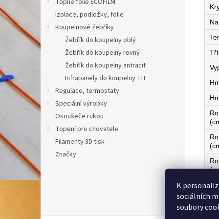
Topné fólie ECOFILM
Kry
Izolace, podložky, folie
Na
Koupelnové žebříky
Te
Žebřík do koupelny oblý
Žebřík do koupelny rovný
Tří
Žebřík do koupelny antracit
Vy
Infrapanely do koupelny TH
Hm
Regulace, termostaty
Hm
Speciální výrobky
Ro
Osoušeče rukou
(c
Topení pro chovatele
Ro
Filamenty 3D tisk
(c
Značky
Ro
(c
K personaliz
Ze
sociálních m
soubory cook