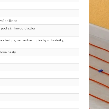
ní aplikace
u, pod zámkovou dlažbu
a chalupy, na venkovní plochy - chodníky,
dové cesty