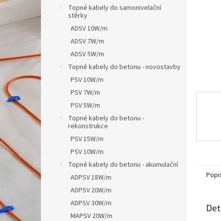
n
Topné kabely do samonivelační
e
stěrky
l
ADSV 10W/m
ADSV 7W/m
ADSV 5W/m
Topné kabely do betonu - novostavby
PSV 10W/m
PSV 7W/m
PSV 5W/m
Topné kabely do betonu -
rekonstrukce
PSV 15W/m
PSV 10W/m
Topné kabely do betonu - akumulační
Popi
ADPSV 18W/m
ADPSV 20W/m
ADPSV 30W/m
Det
MAPSV 20W/m