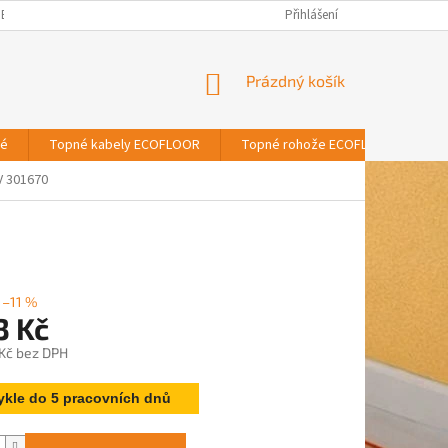
BNÍCH ÚDAJŮ
Přihlášení
NÁKUPNÍ
Prázdný košík
KOŠÍK
vé
Topné kabely ECOFLOOR
Topné rohože ECOFLOOR
T
 301670
–11 %
3 Kč
 Kč bez DPH
ykle do 5 pracovních dnů