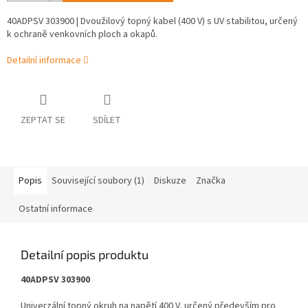
40ADPSV 303900 | Dvoužilový topný kabel (400 V) s UV stabilitou, určený
k ochraně venkovních ploch a okapů.
Detailní informace
ZEPTAT SE
SDÍLET
Popis
Související soubory (1)
Diskuze
Značka
Ostatní informace
Detailní popis produktu
40ADPSV 303900
Univerzální topný okruh na napětí 400 V, určený především pro