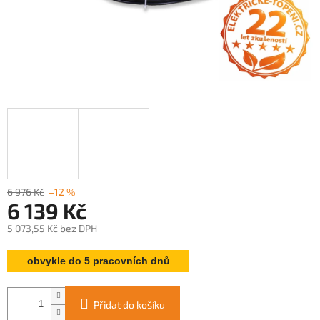
6 976 Kč
–12 %
6 139 Kč
5 073,55 Kč bez DPH
Měrná
obvykle do 5 pracovních dnů
cena:
Přidat do košíku