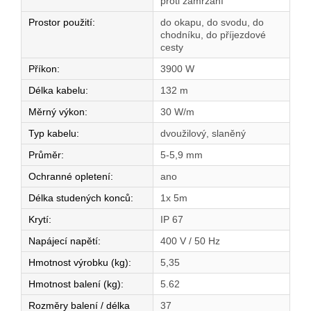
proti zamrzání
Prostor použití
:
do okapu, do svodu, do
chodníku, do příjezdové
cesty
Příkon
:
3900 W
Délka kabelu
:
132 m
Měrný výkon
:
30 W/m
Typ kabelu
:
dvoužilový, slaněný
Průměr
:
5-5,9 mm
Ochranné opletení
:
ano
Délka studených konců
:
1x 5m
Krytí
:
IP 67
Napájecí napětí
:
400 V / 50 Hz
Hmotnost výrobku (kg)
:
5,35
Hmotnost balení (kg)
:
5.62
Rozměry balení / délka
37