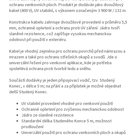
ochranu venkovních ploch. Produkt je dodáván jako dvoužilový
kabel (400 V), UV stabilní, s výkonem označeným 3 900 W / 132 m.
Konstrukce kabelu zahrnuje dvoužilové provedení o průměru 5,5
mm, ochranné opletení a ochranu proti UV záření. Jádro tvoří
slaněné rezistence, což zajišťuje vysokou mechanickou
odolnost při použití v exteriéru.
Kabel je vhodný zejména pro ochranu povrchů před námrazou a
mrazem a také pro ochranu střešních okapů a svodů. Jde o
univerzální řešení pro venkovní aplikace, kde je potřeba
spolehlivá ochrana proti tvorbě ledu a sněhu.
Součástí dodávky je jeden připojovací vodič, tzv. Studený
Konec, v délce 5 m; na přání a za příplatek je možné objednat
delší Studený Konec.
UV stabilní provedení vhodné pro venkovní použití
Ochranné opletení pro zvýšenou mechanickou odolnost
Jádro ze slaněné rezistence
Standardní délka Studeného Konce 5 m, možnost
prodloužení
Univerzální použití pro ochranu venkovních ploch a okapů