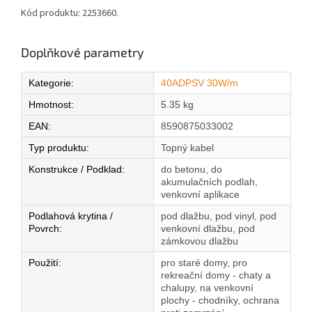
Kód produktu: 2253660.
Doplňkové parametry
Kategorie
:
40ADPSV 30W/m
Hmotnost
:
5.35 kg
EAN
:
8590875033002
Typ produktu
:
Topný kabel
Konstrukce / Podklad
:
do betonu, do
akumulačních podlah,
venkovní aplikace
Podlahová krytina /
pod dlažbu, pod vinyl, pod
Povrch
:
venkovní dlažbu, pod
zámkovou dlažbu
Použití
:
pro staré domy, pro
rekreační domy - chaty a
chalupy, na venkovní
plochy - chodníky, ochrana