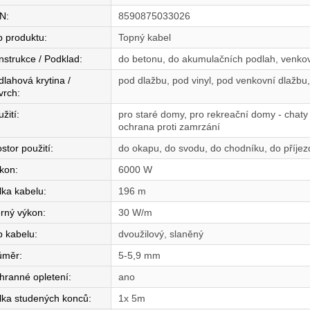
N
:
8590875033026
p produktu
:
Topný kabel
nstrukce / Podklad
:
do betonu, do akumulačních podlah, venkov
dlahová krytina /
pod dlažbu, pod vinyl, pod venkovní dlažb
vrch
:
žití
:
pro staré domy, pro rekreační domy - chaty 
ochrana proti zamrzání
stor použití
:
do okapu, do svodu, do chodníku, do příjez
íkon
:
6000 W
lka kabelu
:
196 m
rný výkon
:
30 W/m
p kabelu
:
dvoužilový, slaněný
ůměr
:
5-5,9 mm
hranné opletení
:
ano
lka studených konců
:
1x 5m