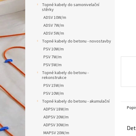
n
Topné kabely do samonivelační
e
stěrky
l
ADSV 10W/m
ADSV 7W/m
ADSV 5W/m
Topné kabely do betonu - novostavby
PSV 10W/m
PSV 7W/m
PSV 5W/m
Topné kabely do betonu -
rekonstrukce
PSV 15W/m
PSV 10W/m
Topné kabely do betonu - akumulační
Popi
ADPSV 18W/m
ADPSV 20W/m
ADPSV 30W/m
Det
MAPSV 20W/m