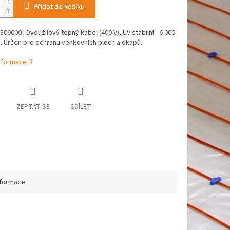
Přidat do košíku
06000 | Dvoužilový topný kabel (400 V), UV stabilní - 6 000
. Určen pro ochranu venkovních ploch a okapů.
informace
ZEPTAT SE
SDÍLET
nformace