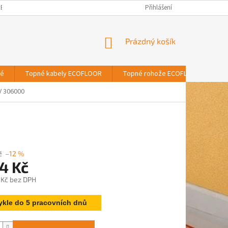
BNÍCH ÚDAJŮ
Přihlášení
NÁKUPNÍ
Prázdný košík
KOŠÍK
vé
Topné kabely ECOFLOOR
Topné rohože ECOFLOOR
T
 306000
č
–12 %
4 Kč
 Kč bez DPH
ykle do 5 pracovních dnů