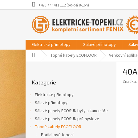
Přejít
+420 777 411 112 (po-pá 8-16h)
na
obsah
Elektrické přímotopy
Sálavé přímotopy
Sála
Domů
Topné kabely ECOFLOOR
Venkovní aplik
P
40A
o
Přeskočit
s
Značka:
Kategorie
kategorie
t
r
Elektrické přímotopy
a
Sálavé přímotopy
n
Sálavé panely ECOSUN byty a kanceláře
n
í
Sálavé panely ECOSUN průmyslové
p
Topné kabely ECOFLOOR
a
Podlahové topení