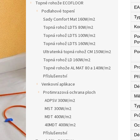
Topné rohože ECOFLOOR
EA
Podlahové topení
Ty
Sady Comfort Mat 160W/m2
Ko
Topná rohož LDTS 80W/m2
Topná rohož LDTS 100W/m2
Po
Po
Topná rohož LDTS 160W/m2
Ultratenká topná rohož CM 150W/m2
Pou
Topná rohož LD 160W/m2
Pro
Topné rohože AL MAT 80 a 140W/m2
Příslušenství
Př
Venkovní aplikace
Dé
Protimrazová ochrana ploch
Mě
ADPSV 300W/m2
Ty
MST 300W/m2
Pr
MDT 400W/m2
40MDT 400W/m2
Oc
Příslušenství
Dé