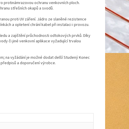
pro protinámrazovou ochranu venkovních ploch.
chranu střešních okapů a svodů.
anou proti UV záření. Jádro ze slaněné rezistence
kách a opletení chrání kabel při instalaci i provozu.
 ledu a zajištění průchodnosti odtokových prvků. Díky
ody či jiné venkovní aplikace vyžadující trvalou
5 m; na vyžádání je možné dodat delší Studený Konec
ch předpisů a doporučení výrobce.