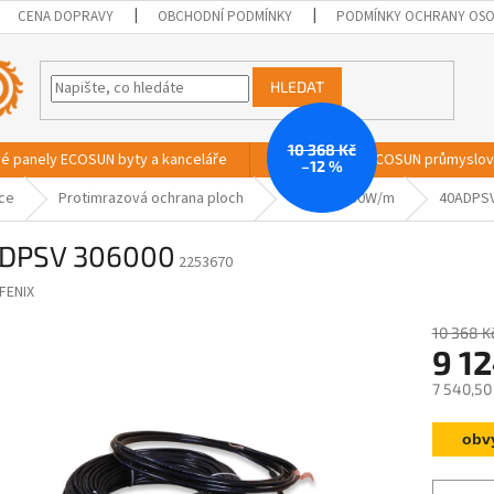
CENA DOPRAVY
OBCHODNÍ PODMÍNKY
PODMÍNKY OCHRANY OSO
HLEDAT
10 368 Kč
vé panely ECOSUN byty a kanceláře
Sálavé panely ECOSUN průmyslo
–12 %
ace
Protimrazová ochrana ploch
40ADPSV 30W/m
40ADPSV
DPSV 306000
2253670
FENIX
10 368 K
9 12
7 540,50
Měrná
obv
cena: