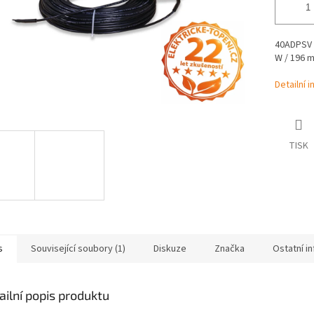
40ADPSV 3
W / 196 m
Detailní 
TISK
s
Související soubory (1)
Diskuze
Značka
Ostatní i
ailní popis produktu