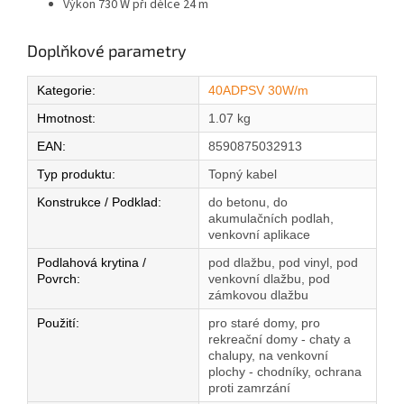
Výkon 730 W při délce 24 m
Doplňkové parametry
Kategorie
:
40ADPSV 30W/m
Hmotnost
:
1.07 kg
EAN
:
8590875032913
Typ produktu
:
Topný kabel
Konstrukce / Podklad
:
do betonu, do
akumulačních podlah,
venkovní aplikace
Podlahová krytina /
pod dlažbu, pod vinyl, pod
Povrch
:
venkovní dlažbu, pod
zámkovou dlažbu
Použití
:
pro staré domy, pro
rekreační domy - chaty a
chalupy, na venkovní
plochy - chodníky, ochrana
proti zamrzání