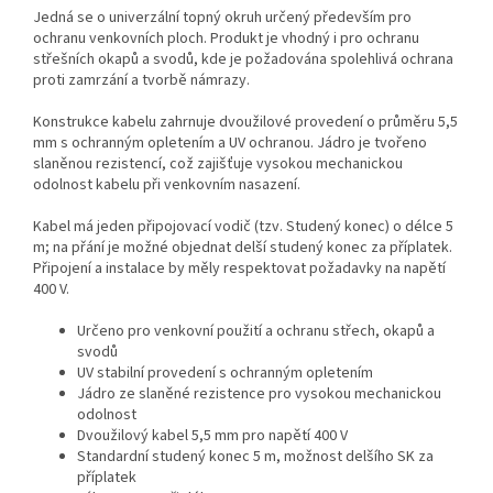
Jedná se o univerzální topný okruh určený především pro
ochranu venkovních ploch. Produkt je vhodný i pro ochranu
střešních okapů a svodů, kde je požadována spolehlivá ochrana
proti zamrzání a tvorbě námrazy.
Konstrukce kabelu zahrnuje dvoužilové provedení o průměru 5,5
mm s ochranným opletením a UV ochranou. Jádro je tvořeno
slaněnou rezistencí, což zajišťuje vysokou mechanickou
odolnost kabelu při venkovním nasazení.
Kabel má jeden připojovací vodič (tzv. Studený konec) o délce 5
m; na přání je možné objednat delší studený konec za příplatek.
Připojení a instalace by měly respektovat požadavky na napětí
400 V.
Určeno pro venkovní použití a ochranu střech, okapů a
svodů
UV stabilní provedení s ochranným opletením
Jádro ze slaněné rezistence pro vysokou mechanickou
odolnost
Dvoužilový kabel 5,5 mm pro napětí 400 V
Standardní studený konec 5 m, možnost delšího SK za
příplatek