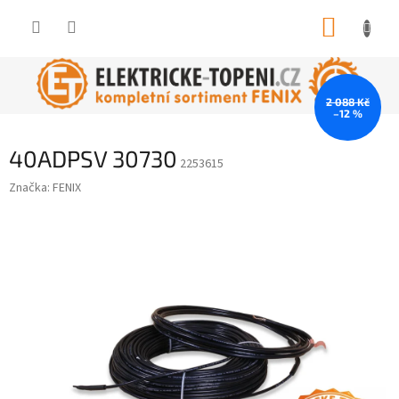
Přejít
NÁKUP
na
obsah
KOŠÍK
2 088 Kč
–12 %
40ADPSV 30730
2253615
Značka:
FENIX