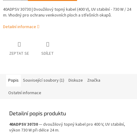
40ADPSV 30730 | Dvoužilový topný kabel (400 V), UV stabilní - 730 W / 24
m. Vhodný pro ochranu venkovních ploch a střešních okapů.
Detailní informace
ZEPTAT SE
SDÍLET
Popis
Související soubory (1)
Diskuze
Značka
Ostatní informace
Detailní popis produktu
40ADPSV 30730
— dvoužilový topný kabel pro 400 V, UV stabilní,
výkon 730 W při délce 24 m.