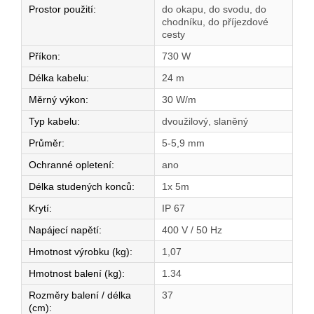
Prostor použití
:
do okapu, do svodu, do
chodníku, do příjezdové
cesty
Příkon
:
730 W
Délka kabelu
:
24 m
Měrný výkon
:
30 W/m
Typ kabelu
:
dvoužilový, slaněný
Průměr
:
5-5,9 mm
Ochranné opletení
:
ano
Délka studených konců
:
1x 5m
Krytí
:
IP 67
Napájecí napětí
:
400 V / 50 Hz
Hmotnost výrobku (kg)
:
1,07
Hmotnost balení (kg)
:
1.34
Rozměry balení / délka
37
(cm)
: