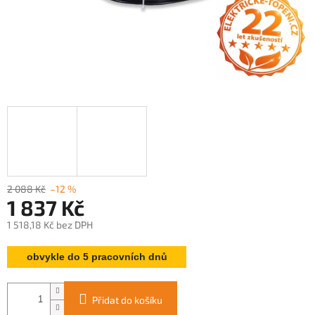
2 088 Kč
–12 %
1 837 Kč
1 518,18 Kč bez DPH
Měrná
obvykle do 5 pracovních dnů
cena:
Přidat do košíku