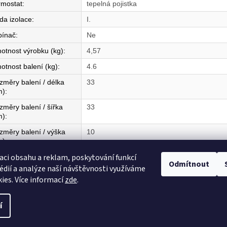
rmostat
:
tepelná pojistka
da izolace
:
I.
pínač
:
Ne
otnost výrobku (kg)
:
4,57
otnost balení (kg)
:
4.6
změry balení / délka
33
m)
:
změry balení / šířka
33
m)
:
změry balení / výška
10
m)
:
aci obsahu a reklam, poskytování funkcí
mě původu
:
CZ
Odmítnout
édií a analýze naší návštěvnosti využíváme
ies. Více informací
zde
.
í
razena.
Upravit nastavení cookies