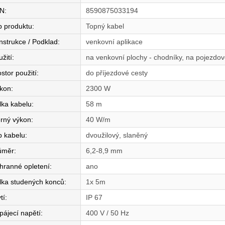
N
:
8590875033194
p produktu
:
Topný kabel
nstrukce / Podklad
:
venkovní aplikace
žití
:
na venkovní plochy - chodníky, na pojezdov
stor použití
:
do příjezdové cesty
íkon
:
2300 W
lka kabelu
:
58 m
rný výkon
:
40 W/m
p kabelu
:
dvoužilový, slaněný
ůměr
:
6,2-8,9 mm
hranné opletení
:
ano
lka studených konců
:
1x 5m
tí
:
IP 67
pájecí napětí
:
400 V / 50 Hz