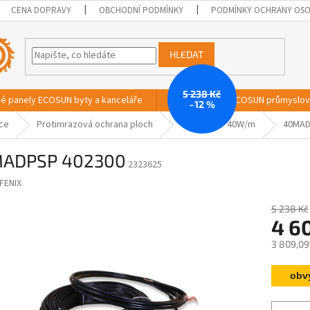
CENA DOPRAVY
OBCHODNÍ PODMÍNKY
PODMÍNKY OCHRANY OSO
HLEDAT
5 238 Kč
vé panely ECOSUN byty a kanceláře
Sálavé panely ECOSUN průmyslo
–12 %
ace
Protimrazová ochrana ploch
40MADPSP 40W/m
40MAD
ADPSP 402300
2323625
FENIX
5 238 Kč
4 6
3 809,09
Měrná
obv
cena: