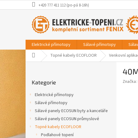
Přejít
+420 777 411 112 (po-pá 8-16h)
na
obsah
Elektrické přímotopy
Sálavé přímotopy
Sála
Domů
Topné kabely ECOFLOOR
Venkovní aplik
P
40M
o
Přeskočit
s
Značka:
Kategorie
kategorie
t
r
Elektrické přímotopy
a
Sálavé přímotopy
n
Sálavé panely ECOSUN byty a kanceláře
n
í
Sálavé panely ECOSUN průmyslové
p
Topné kabely ECOFLOOR
a
Podlahové topení