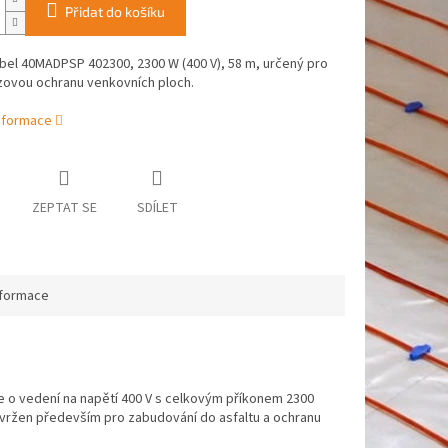
Přidat do košíku
bel 40MADPSP 402300, 2300 W (400 V), 58 m, určený pro
zovou ochranu venkovních ploch.
informace
ZEPTAT SE
SDÍLET
nformace
 o vedení na napětí 400 V s celkovým příkonem 2300
navržen především pro zabudování do asfaltu a ochranu