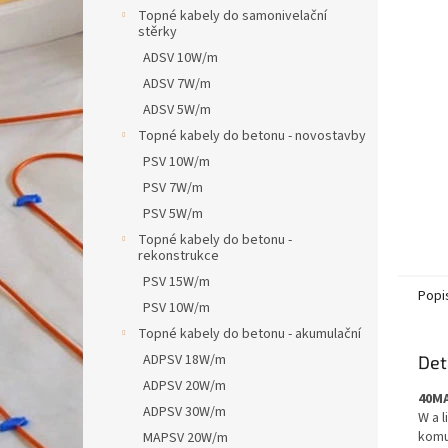
n
Topné kabely do samonivelační
e
stěrky
l
ADSV 10W/m
ADSV 7W/m
ADSV 5W/m
Topné kabely do betonu - novostavby
PSV 10W/m
PSV 7W/m
PSV 5W/m
Topné kabely do betonu -
rekonstrukce
PSV 15W/m
Popi
PSV 10W/m
Topné kabely do betonu - akumulační
ADPSV 18W/m
Det
ADPSV 20W/m
40M
ADPSV 30W/m
W a 
komu
MAPSV 20W/m