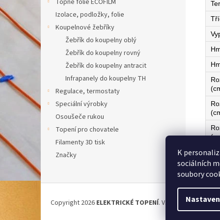
Topné fólie ECOFILM
Te
Izolace, podložky, folie
Tří
Koupelnové žebříky
Vy
Žebřík do koupelny oblý
Hm
Žebřík do koupelny rovný
Hm
Žebřík do koupelny antracit
Infrapanely do koupelny TH
Ro
(c
Regulace, termostaty
Speciální výrobky
Ro
(c
Osoušeče rukou
Ro
Topení pro chovatele
(c
Filamenty 3D tisk
K personaliz
Ze
Značky
sociálních m
soubory cook
Z
á
Nastaven
Copyright 2026
ELEKTRICKÉ TOPENÍ
. Všechna práva vyh
p