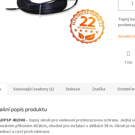
Topný ka
protimra
Detailní 
TISK
s
Související soubory (1)
Diskuze
Značka
Ostatní i
ailní popis produktu
ADPSP 402300
– topný okruh pro venkovní protimrazovou ochranu. Jedná se
lineárním příkonem 40 W/m, vhodné pro instalaci v délkách 58 m. Okruh je 
nikací a cest proti námraze.