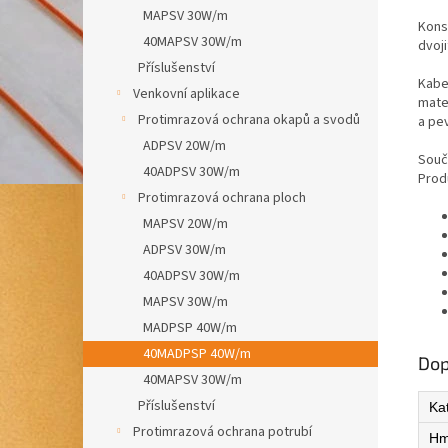
MAPSV 30W/m
Kons
40MAPSV 30W/m
dvoji
Příslušenství
Kabe
Venkovní aplikace
mater
Protimrazová ochrana okapů a svodů
a pe
ADPSV 20W/m
Souč
40ADPSV 30W/m
Prod
Protimrazová ochrana ploch
MAPSV 20W/m
ADPSV 30W/m
40ADPSV 30W/m
MAPSV 30W/m
MADPSP 40W/m
40MADPSP 40W/m
Dop
40MAPSV 30W/m
Příslušenství
Ka
Protimrazová ochrana potrubí
Hm