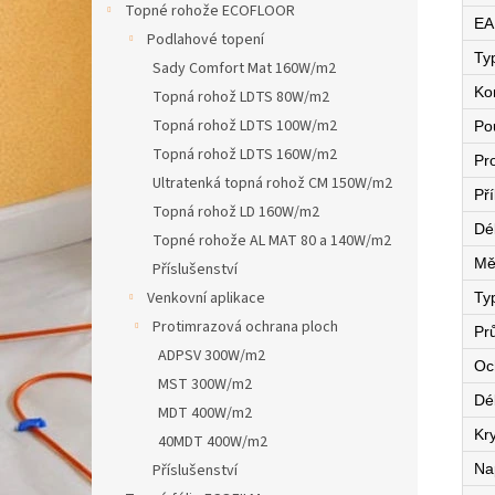
Topné rohože ECOFLOOR
EA
Podlahové topení
Ty
Sady Comfort Mat 160W/m2
Ko
Topná rohož LDTS 80W/m2
Topná rohož LDTS 100W/m2
Pou
Topná rohož LDTS 160W/m2
Pro
Ultratenká topná rohož CM 150W/m2
Př
Topná rohož LD 160W/m2
Dé
Topné rohože AL MAT 80 a 140W/m2
Mě
Příslušenství
Venkovní aplikace
Ty
Protimrazová ochrana ploch
Pr
ADPSV 300W/m2
Oc
MST 300W/m2
Dé
MDT 400W/m2
Kry
40MDT 400W/m2
Příslušenství
Na