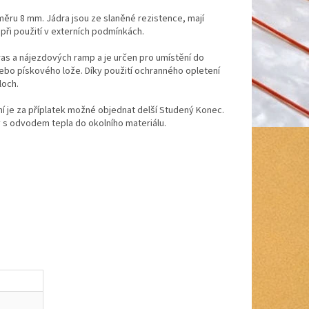
ěru 8 mm. Jádra jsou ze slaněné rezistence, mají
 při použití v externích podmínkách.
as a nájezdových ramp a je určen pro umístění do
 nebo pískového lože. Díky použití ochranného opletení
loch.
ní je za příplatek možné objednat delší Studený Konec.
y s odvodem tepla do okolního materiálu.