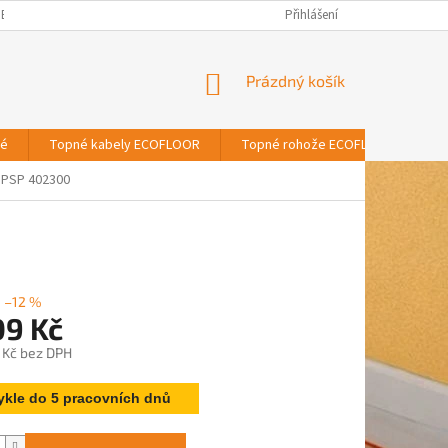
BNÍCH ÚDAJŮ
Přihlášení
NÁKUPNÍ
Prázdný košík
KOŠÍK
vé
Topné kabely ECOFLOOR
Topné rohože ECOFLOOR
T
PSP 402300
–12 %
09 Kč
 Kč bez DPH
ykle do 5 pracovních dnů