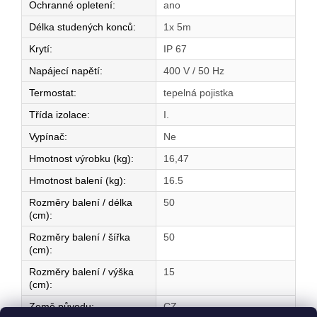
Ochranné opletení
:
ano
Délka studených konců
:
1x 5m
Krytí
:
IP 67
Napájecí napětí
:
400 V / 50 Hz
Termostat
:
tepelná pojistka
Třída izolace
:
I.
Vypínač
:
Ne
Hmotnost výrobku (kg)
:
16,47
Hmotnost balení (kg)
:
16.5
Rozměry balení / délka
50
(cm)
:
Rozměry balení / šířka
50
(cm)
:
Rozměry balení / výška
15
(cm)
:
Země původu
:
CZ