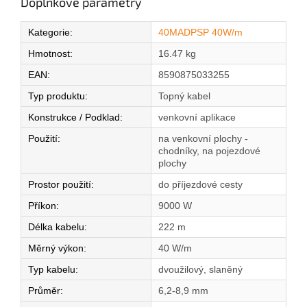
Doplňkové parametry
Kategorie
:
40MADPSP 40W/m
Hmotnost
:
16.47 kg
EAN
:
8590875033255
Typ produktu
:
Topný kabel
Konstrukce / Podklad
:
venkovní aplikace
Použití
:
na venkovní plochy -
chodníky, na pojezdové
plochy
Prostor použití
:
do příjezdové cesty
Příkon
:
9000 W
Délka kabelu
:
222 m
Měrný výkon
:
40 W/m
Typ kabelu
:
dvoužilový, slaněný
Průměr
:
6,2-8,9 mm