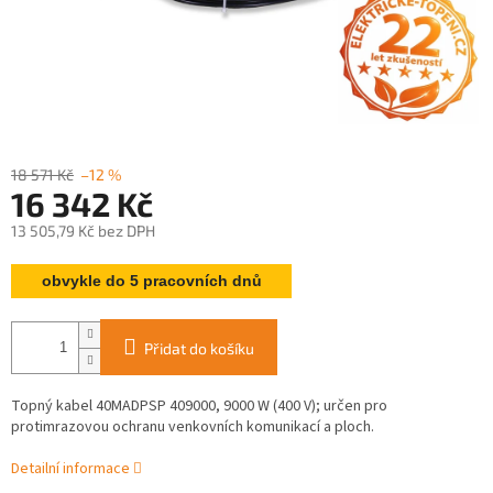
18 571 Kč
–12 %
16 342 Kč
13 505,79 Kč bez DPH
Měrná
obvykle do 5 pracovních dnů
cena:
Přidat do košíku
Topný kabel 40MADPSP 409000, 9000 W (400 V); určen pro
protimrazovou ochranu venkovních komunikací a ploch.
Detailní informace