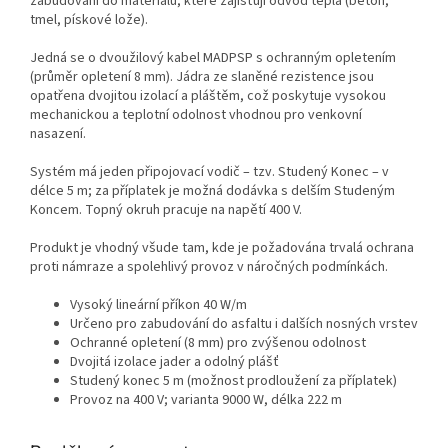
zabudování do materiálů, které zajišťují odvod tepla (beton,
tmel, pískové lože).
Jedná se o dvoužilový kabel MADPSP s ochranným opletením
(průměr opletení 8 mm). Jádra ze slaněné rezistence jsou
opatřena dvojitou izolací a pláštěm, což poskytuje vysokou
mechanickou a teplotní odolnost vhodnou pro venkovní
nasazení.
Systém má jeden připojovací vodič – tzv. Studený Konec – v
délce 5 m; za příplatek je možná dodávka s delším Studeným
Koncem. Topný okruh pracuje na napětí 400 V.
Produkt je vhodný všude tam, kde je požadována trvalá ochrana
proti námraze a spolehlivý provoz v náročných podmínkách.
Vysoký lineární příkon 40 W/m
Určeno pro zabudování do asfaltu i dalších nosných vrstev
Ochranné opletení (8 mm) pro zvýšenou odolnost
Dvojitá izolace jader a odolný plášť
Studený konec 5 m (možnost prodloužení za příplatek)
Provoz na 400 V; varianta 9000 W, délka 222 m