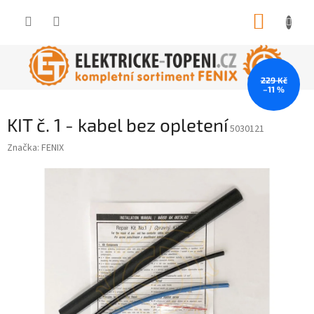
Přejít
NÁKUP
na
obsah
KOŠÍK
229 Kč
–11 %
KIT č. 1 - kabel bez opletení
5030121
Značka:
FENIX