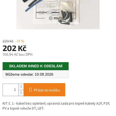
229 Kč
–11 %
202 Kč
166,94 Kč bez DPH
Měrná
SKLADEM IHNED K ODESLÁNÍ
cena:
10.08.2026
Přidat do košíku
KIT č. 1 - kabel bez opletení; opravná sada pro topné kabely A1P, P1P,
PV a topné rohože DT, LDT.