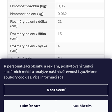
Hmotnost výrobku (kg)
:
0,06
Hmotnost balení (kg)
:
0.062
Rozměry balení / délka
21
(cm)
:
Rozměry balení / šířka
15
(cm)
:
Rozměry balení / výška
4
(cm)
:
Země původu
:
CZ
K personalizaci obsahu a reklam, poskytování funkcí
sociálních médií a analýze naší návštěvnosti využíváme
Z
soubory cookies. Více informací
zde
.
á
Vytvořil Shoptet
p
Nastavení
a
t
Copyright 2026
ELEKTRICKÉ TOPENÍ
. Všechna práva vyhrazena.
í
Odmítnout
Souhlasím
Upravit nastavení cookies