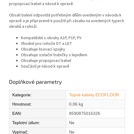
propojovací kabel a návod k opravě.
Obsah balení odpovídá potřebným dílům uvedeným v návodu k
opravě a je připravené k použití při zásahu na uvedených typech
okruhů a rohoží.
Kompatibilní s okruhy A1P, P1P, PV
Vhodné pro rohože DT a LDT
Obsahuje lisovací spojky
Obsahuje izolační trubičky s lepidlem
Obsahuje propojovací kabel
Součástí je návod k opravě
Doplňkové parametry
Kategorie
:
Topné kabely ECOFLOOR
Hmotnost
:
0.06 kg
EAN
:
8590875016326
Teplotní útlum
:
Ne
Vypínač
:
Ne