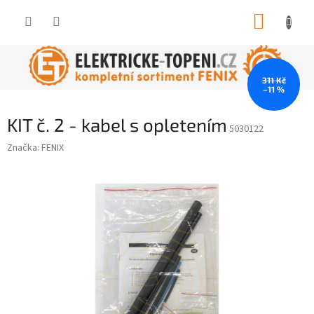
Přejít
NÁKUP
na
obsah
KOŠÍK
311 Kč
–11 %
KIT č. 2 - kabel s opletením
5030122
Značka:
FENIX