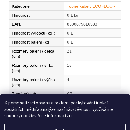
Kategorie
:
Topné kabely ECOFLOOR
Hmotnost
:
0.1 kg
EAN
:
8590875016333
Hmotnost výrobku (kg)
:
0,1
Hmotnost balení (kg)
:
0.1
Rozměry balení / délka
21
(cm)
:
Rozměry balení / šířka
15
(cm)
:
Rozměry balení / výška
4
(cm)
:
Země původu
:
CZ
K personalizaci obsahu a reklam, poskytování funkcí
sociálních médií a analýze naší návštěvnosti využíváme
Z
soubory cookies. Více informací
zde
.
á
Vytvořil Shoptet
p