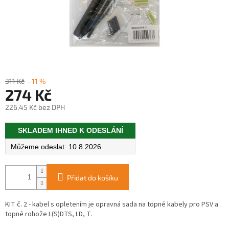
311 Kč
–11 %
274 Kč
226,45 Kč bez DPH
Měrná
SKLADEM IHNED K ODESLÁNÍ
cena:
10.8.2026
Přidat do košíku
KIT č. 2 - kabel s opletením je opravná sada na topné kabely pro PSV a
topné rohože L(S)DTS, LD, T.