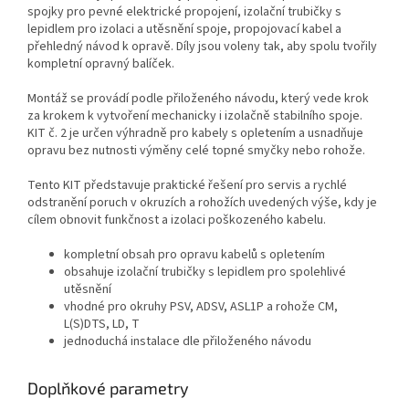
spojky pro pevné elektrické propojení, izolační trubičky s
lepidlem pro izolaci a utěsnění spoje, propojovací kabel a
přehledný návod k opravě. Díly jsou voleny tak, aby spolu tvořily
kompletní opravný balíček.
Montáž se provádí podle přiloženého návodu, který vede krok
za krokem k vytvoření mechanicky i izolačně stabilního spoje.
KIT č. 2 je určen výhradně pro kabely s opletením a usnadňuje
opravu bez nutnosti výměny celé topné smyčky nebo rohože.
Tento KIT představuje praktické řešení pro servis a rychlé
odstranění poruch v okruzích a rohožích uvedených výše, kdy je
cílem obnovit funkčnost a izolaci poškozeného kabelu.
kompletní obsah pro opravu kabelů s opletením
obsahuje izolační trubičky s lepidlem pro spolehlivé
utěsnění
vhodné pro okruhy PSV, ADSV, ASL1P a rohože CM,
L(S)DTS, LD, T
jednoduchá instalace dle přiloženého návodu
Doplňkové parametry