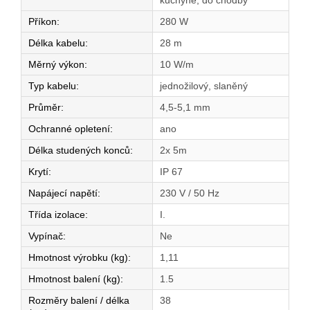
kuchyně, do chodby
Příkon
:
280 W
Délka kabelu
:
28 m
Měrný výkon
:
10 W/m
Typ kabelu
:
jednožilový, slaněný
Průměr
:
4,5-5,1 mm
Ochranné opletení
:
ano
Délka studených konců
:
2x 5m
Krytí
:
IP 67
Napájecí napětí
:
230 V / 50 Hz
Třída izolace
:
I.
Vypínač
:
Ne
Hmotnost výrobku (kg)
:
1,11
Hmotnost balení (kg)
:
1.5
Rozměry balení / délka
38