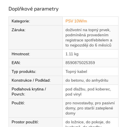
Doplňkové parametry
Kategorie
:
PSV 10W/m
Záruka
:
doživotní na topný prvek,
podmíněná provedením
registrace spotřebitelem a
to nejpozději do 6 měsíců
Hmotnost
:
1.11 kg
EAN
:
8590875025359
Typ produktu
:
Topný kabel
Konstrukce / Podklad
:
do betonu, do anhydritu
Podlahová krytina /
pod dlažbu, pod koberec,
Povrch
:
pod vinyl
Použití
:
pro novostavby, pro pasivní
domy, pro starší zateplené
domy
Prostor použití
:
do ložnice, do pokoje, do