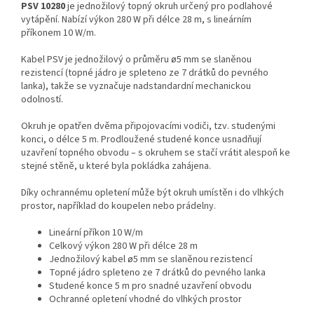
PSV 10280
je jednožilový topný okruh určený pro podlahové
vytápění. Nabízí výkon 280 W při délce 28 m, s lineárním
příkonem 10 W/m.
Kabel PSV je jednožilový o průměru ø5 mm se slaněnou
rezistencí (topné jádro je spleteno ze 7 drátků do pevného
lanka), takže se vyznačuje nadstandardní mechanickou
odolností.
Okruh je opatřen dvěma připojovacími vodiči, tzv. studenými
konci, o délce 5 m. Prodloužené studené konce usnadňují
uzavření topného obvodu – s okruhem se stačí vrátit alespoň ke
stejné stěně, u které byla pokládka zahájena.
Díky ochrannému opletení může být okruh umístěn i do vlhkých
prostor, například do koupelen nebo prádelny.
Lineární příkon 10 W/m
Celkový výkon 280 W při délce 28 m
Jednožilový kabel ø5 mm se slaněnou rezistencí
Topné jádro spleteno ze 7 drátků do pevného lanka
Studené konce 5 m pro snadné uzavření obvodu
Ochranné opletení vhodné do vlhkých prostor