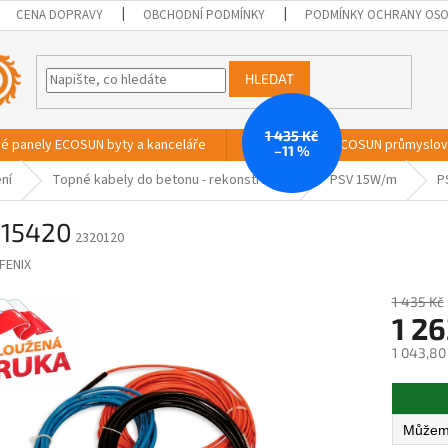
CENA DOPRAVY
OBCHODNÍ PODMÍNKY
PODMÍNKY OCHRANY OSO
HLEDAT
1 435 Kč
vé panely ECOSUN byty a kanceláře
Sálavé panely ECOSUN průmyslo
–11 %
ní
Topné kabely do betonu - rekonstrukce
PSV 15W/m
P
 15420
2320120
FENIX
1 435 Kč
1 26
1 043,80
Měrná
cena: