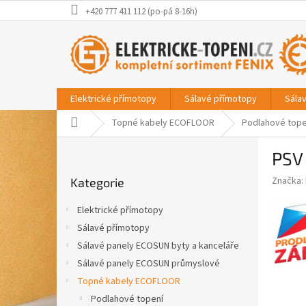
Přejít
+420 777 411 112 (po-pá 8-16h)
na
obsah
Elektrické přímotopy
Sálavé přímotopy
Sála
Domů
Topné kabely ECOFLOOR
Podlahové tope
P
PSV
o
Přeskočit
s
Značka:
Kategorie
kategorie
t
r
Elektrické přímotopy
a
Sálavé přímotopy
n
Sálavé panely ECOSUN byty a kanceláře
n
í
Sálavé panely ECOSUN průmyslové
p
Topné kabely ECOFLOOR
a
Podlahové topení