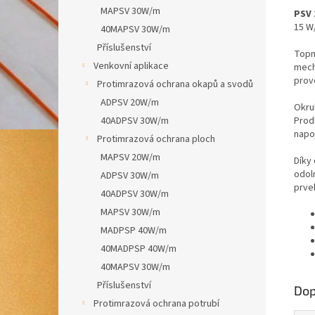
MAPSV 30W/m
PSV 
15 W
40MAPSV 30W/m
Příslušenství
Topn
Venkovní aplikace
mech
prov
Protimrazová ochrana okapů a svodů
ADPSV 20W/m
Okru
40ADPSV 30W/m
Prodl
napo
Protimrazová ochrana ploch
MAPSV 20W/m
Díky
odol
ADPSV 30W/m
prve
40ADPSV 30W/m
MAPSV 30W/m
MADPSP 40W/m
40MADPSP 40W/m
40MAPSV 30W/m
Příslušenství
Dop
Protimrazová ochrana potrubí