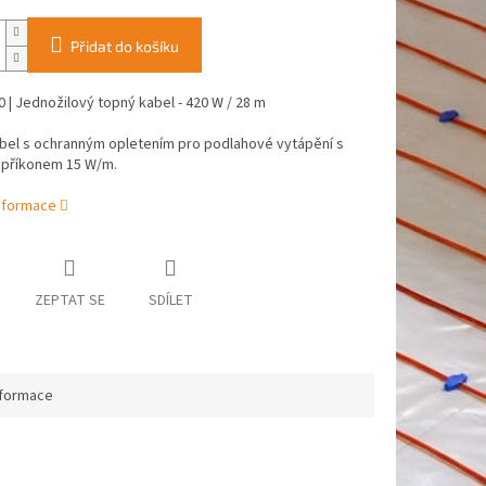
Přidat do košíku
 | Jednožilový topný kabel - 420 W / 28 m
bel s ochranným opletením pro podlahové vytápění s
m příkonem 15 W/m.
informace
ZEPTAT SE
SDÍLET
nformace