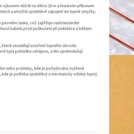
ým výkonem 420 W na délce 28 m a lineárním příkonem
témech a umožnil spolehlivé zapojení do topné smyčky.
 pevného lanka, což zajišťuje nadstandardní
lnost kabelu proti poškození při pokládce a během
m, které usnadňují uzavření topného obvodu.
teré byla pokládka zahájena, a tím zjednodušují
pelen nebo prádelny, kde je požadována zvýšená
, kde je potřeba spolehlivý a mechanicky odolný topný