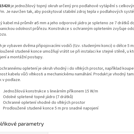
15420
je jednožilový topný okruh určený pro podlahové vytápění s celkov
/m. Je navržen tak, aby poskytoval stabilní zdroj tepla v podlahových sys
ý kabel má průměr ø5 mm a jeho odporové jádro je spleteno ze 7 drátků do
anickou odolnost průřezu. Konstrukce s ochranným opletením zvyšuje odo
ozu.
h je vybaven dvěma připojovacími vodiči (tzv. studenými konci) o délce 5 
oužené studené konce umožňují vrátit se při instalaci ke stejné stěně, u k
jení a montážní postupy.
 ochrannému opletení je okruh vhodný i do vlhkých prostor, například kou
nost kabelu vůči vlhkosti a mechanickému namáhání. Produkt je vhodný tam
k v podlaze.
Jednožilová konstrukce s lineárním příkonem 15 W/m
Odolné spletené topné jádro (7 drátků)
Ochranné opletení vhodné do vlhkých prostor
Prodloužené studené konce 5 m pro snadné napojení
lňkové parametry