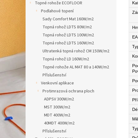
Topné rohože ECOFLOOR
Ka
Podlahové topení
Zá
Sady Comfort Mat 160W/m2
Topná rohož LDTS 80W/m2
Hm
Topná rohož LDTS 100W/m2
EA
Topná rohož LDTS 160W/m2
Ty
Ultratenká topná rohož CM 150W/m2
Ko
Topná rohož LD 160W/m2
Po
Topné rohože AL MAT 80 a 140W/m2
Po
Příslušenství
Pou
Venkovní aplikace
Pro
Protimrazová ochrana ploch
ADPSV 300W/m2
Př
MST 300W/m2
Dé
MDT 400W/m2
Mě
40MDT 400W/m2
Ty
Příslušenství