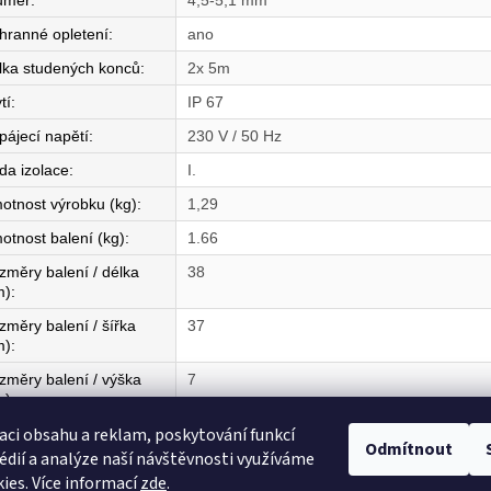
ůměr
:
4,5-5,1 mm
hranné opletení
:
ano
lka studených konců
:
2x 5m
tí
:
IP 67
pájecí napětí
:
230 V / 50 Hz
da izolace
:
I.
otnost výrobku (kg)
:
1,29
otnost balení (kg)
:
1.66
změry balení / délka
38
m)
:
změry balení / šířka
37
m)
:
změry balení / výška
7
m)
:
aci obsahu a reklam, poskytování funkcí
mě původu
:
CZ
Odmítnout
édií a analýze naší návštěvnosti využíváme
ies. Více informací
zde
.