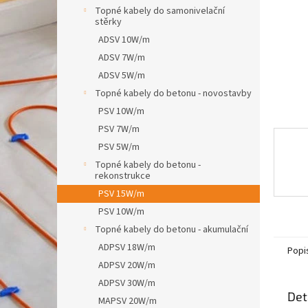
n
Topné kabely do samonivelační
e
stěrky
l
ADSV 10W/m
ADSV 7W/m
ADSV 5W/m
Topné kabely do betonu - novostavby
PSV 10W/m
PSV 7W/m
PSV 5W/m
Topné kabely do betonu -
rekonstrukce
PSV 15W/m
PSV 10W/m
Topné kabely do betonu - akumulační
ADPSV 18W/m
Popi
ADPSV 20W/m
ADPSV 30W/m
Det
MAPSV 20W/m