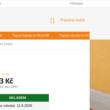
BNÍCH ÚDAJŮ
Přihlášení
NÁKUPNÍ
Prázdný košík
KOŠÍK
vé
Topné kabely ECOFLOOR
Topné rohože ECOFLOOR
T
SV 15420
–11 %
3 Kč
 Kč bez DPH
SKLADEM
11.8.2026