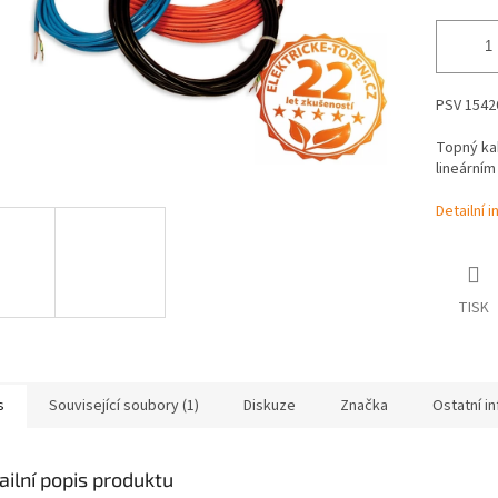
PSV 15420
Topný ka
lineární
Detailní 
TISK
s
Související soubory (1)
Diskuze
Značka
Ostatní i
ailní popis produktu