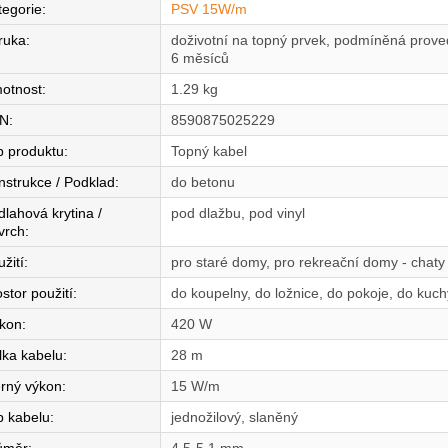
tegorie
:
PSV 15W/m
ruka
:
doživotní na topný prvek, podmíněná proved
6 měsíců
otnost
:
1.29 kg
N
:
8590875025229
p produktu
:
Topný kabel
nstrukce / Podklad
:
do betonu
dlahová krytina /
pod dlažbu, pod vinyl
vrch
:
žití
:
pro staré domy, pro rekreační domy - chaty
stor použití
:
do koupelny, do ložnice, do pokoje, do kuc
íkon
:
420 W
lka kabelu
:
28 m
rný výkon
:
15 W/m
p kabelu
:
jednožilový, slaněný