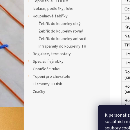
Pr
Topné fólie ECOFILM
Izolace, podložky, folie
Oc
Koupelnové žebříky
Dé
Žebřík do koupelny oblý
Kry
Žebřík do koupelny rovný
Na
Žebřík do koupelny antracit
Tří
Infrapanely do koupelny TH
Regulace, termostaty
Hm
Speciální výrobky
Hm
Osoušeče rukou
Ro
Topení pro chovatele
(c
Filamenty 3D tisk
Ro
Značky
(c
Ro
(c
K personaliz
Ze
sociálních m
soubory cook