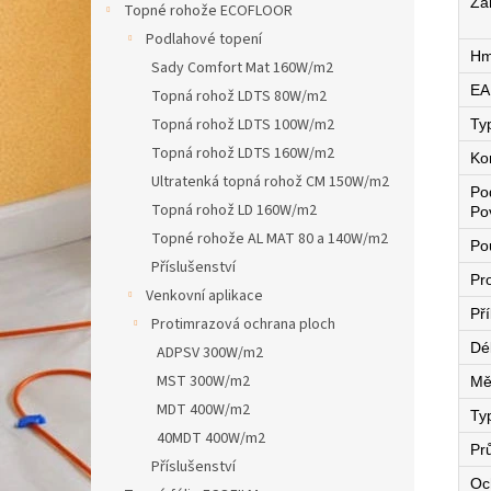
Zá
Topné rohože ECOFLOOR
Podlahové topení
Hm
Sady Comfort Mat 160W/m2
EA
Topná rohož LDTS 80W/m2
Topná rohož LDTS 100W/m2
Ty
Topná rohož LDTS 160W/m2
Ko
Ultratenká topná rohož CM 150W/m2
Po
Topná rohož LD 160W/m2
Po
Topné rohože AL MAT 80 a 140W/m2
Pou
Příslušenství
Pro
Venkovní aplikace
Př
Protimrazová ochrana ploch
Dé
ADPSV 300W/m2
MST 300W/m2
Mě
MDT 400W/m2
Ty
40MDT 400W/m2
Pr
Příslušenství
Oc