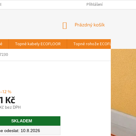
BNÍCH ÚDAJŮ
Přihlášení
NÁKUPNÍ
Prázdný košík
KOŠÍK
vé
Topné kabely ECOFLOOR
Topné rohože ECOFLOOR
T
7230
–12 %
1 Kč
 Kč bez DPH
SKLADEM
10.8.2026