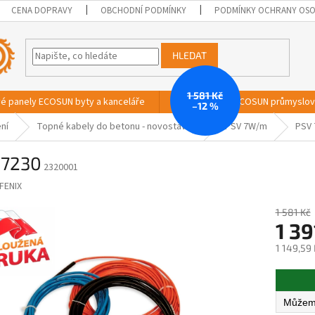
CENA DOPRAVY
OBCHODNÍ PODMÍNKY
PODMÍNKY OCHRANY OSO
HLEDAT
1 581 Kč
vé panely ECOSUN byty a kanceláře
Sálavé panely ECOSUN průmyslo
–12 %
ní
Topné kabely do betonu - novostavby
PSV 7W/m
PSV 
 7230
2320001
FENIX
1 581 Kč
1 39
1 149,59
Měrná
cena: