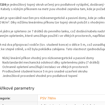
7230
je jednožilový topný okruh určený pro podlahové vytápění, dodávaný v
 Kabely s nízkým příkonem na metr jsou vhodné zejména tam, kde je požad
ukt je speciálně navržen pro nízkoenergetické a pasivní domy, kde je cel
0 W/m². Díky nižšímu lineárnímu příkonu lze topný okruh položit s vhodnými 
é jádro je spleteno ze 7 drátků do pevného lanka, což dodává kabelu nads
anným opletením, které umožňuje použití i ve vlhkých prostorech, napříkla
h má dva připojovací vodiče (tzv. studené konce) o délce 5 m, což usnadň
it ke stejné stěně, u níž byla pokládka zahájena. Tato vlastnost zjednoduš
Nízký lineární příkon vhodný pro nízkoenergetické a pasivní domy
Nadstandardní mechanická odolnost díky spletenému jádru (7 drátků)
Ochranné opletení umožňující instalaci ve vlhkých prostorech
Prodloužené studené konce 5 m pro snadné uzavření okruhu
Jednožilové provedení vhodné pro podlahové topení
lňkové parametry
tegorie
:
PSV 7W/m