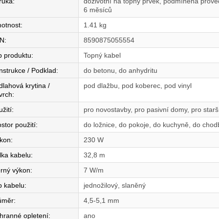
ruka
:
doživotní na topný prvek, podmíněná proved
6 měsíců
otnost
:
1.41 kg
N
:
8590875055554
p produktu
:
Topný kabel
nstrukce / Podklad
:
do betonu, do anhydritu
dlahová krytina /
pod dlažbu, pod koberec, pod vinyl
vrch
:
žití
:
pro novostavby, pro pasivní domy, pro star
stor použití
:
do ložnice, do pokoje, do kuchyně, do chod
íkon
:
230 W
lka kabelu
:
32,8 m
rný výkon
:
7 W/m
p kabelu
:
jednožilový, slaněný
ůměr
:
4,5-5,1 mm
hranné opletení
:
ano