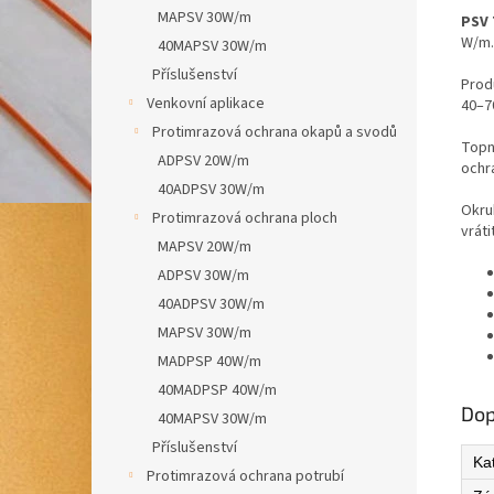
MAPSV 30W/m
PSV 
W/m.
40MAPSV 30W/m
Příslušenství
Prod
Venkovní aplikace
40–7
Protimrazová ochrana okapů a svodů
Topn
ADPSV 20W/m
ochr
40ADPSV 30W/m
Okru
Protimrazová ochrana ploch
vrát
MAPSV 20W/m
ADPSV 30W/m
40ADPSV 30W/m
MAPSV 30W/m
MADPSP 40W/m
40MADPSP 40W/m
Dop
40MAPSV 30W/m
Příslušenství
Ka
Protimrazová ochrana potrubí