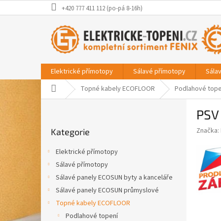
Přejít
+420 777 411 112 (po-pá 8-16h)
na
obsah
Elektrické přímotopy
Sálavé přímotopy
Sála
Domů
Topné kabely ECOFLOOR
Podlahové tope
P
PSV
o
Přeskočit
s
Značka:
Kategorie
kategorie
t
r
Elektrické přímotopy
a
Sálavé přímotopy
n
Sálavé panely ECOSUN byty a kanceláře
n
í
Sálavé panely ECOSUN průmyslové
p
Topné kabely ECOFLOOR
a
Podlahové topení