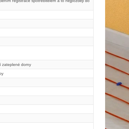
ením registrace spotřebitelem a to nejpozději do
ší zateplené domy
by