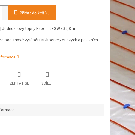
Přidat do košíku
| Jednožilový topný kabel - 230 W / 32,8 m
ro podlahové vytápění nízkoenergetických a pasivních
informace
ZEPTAT SE
SDÍLET
nformace