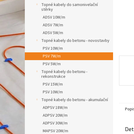
n
Topné kabely do samonivelační
e
stěrky
l
ADSV 10W/m
ADSV 7W/m
ADSV 5W/m
Topné kabely do betonu - novostavby
PSV 10W/m
PSV 7W/m
PSV 5W/m
Topné kabely do betonu -
rekonstrukce
PSV 15W/m
PSV 10W/m
Topné kabely do betonu - akumulační
ADPSV 18W/m
Popi
ADPSV 20W/m
ADPSV 30W/m
Det
MAPSV 20W/m