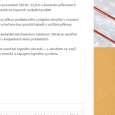
 provedení 230 W / 32,8 m s lineárním příkonem 5
avek na úsporné vytápění podlah.
kový příkon podlahového vytápění obvykle v rozmezí
roztečemi bez použití kabelů s vyššími příkony.
tandardní mechanickou odolnost. Okruh je opatřen
d v koupelnách nebo prádelnách.
uje uzavření topného obvodu — s okruhem se stačí
uje montáž a napojení topného systému.