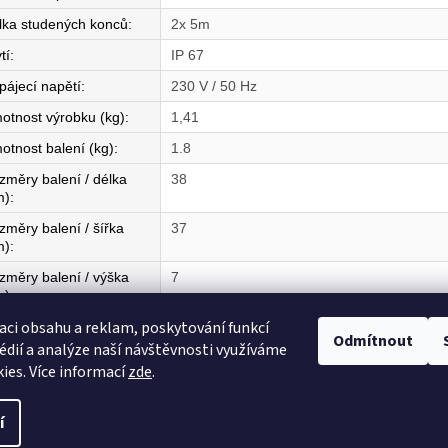
lka studených konců
:
2x 5m
tí
:
IP 67
pájecí napětí
:
230 V / 50 Hz
otnost výrobku (kg)
:
1,41
otnost balení (kg)
:
1.8
změry balení / délka
38
m)
:
změry balení / šířka
37
m)
:
změry balení / výška
7
m)
:
aci obsahu a reklam, poskytování funkcí
mě původu
:
CZ
Odmítnout
édií a analýze naší návštěvnosti využíváme
ies. Více informací
zde
.
í
razena.
Upravit nastavení cookies