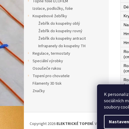
Topné fólie ECOFILM
Dé
Izolace, podložky, folie
Koupelnové žebříky
Kry
Žebřík do koupelny oblý
Na
Žebřík do koupelny rovný
Hm
Žebřík do koupelny antracit
Hm
Infrapanely do koupelny TH
Ro
Regulace, termostaty
(c
Speciální výrobky
Ro
Osoušeče rukou
(c
Topení pro chovatele
Ro
Filamenty 3D tisk
(c
Značky
K personaliz
Ze
sociálních m
soubory cook
Z
á
Nastaven
Copyright 2026
ELEKTRICKÉ TOPENÍ
. Všechna práva vyh
p