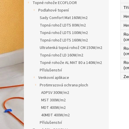
Topné rohože ECOFLOOR
Tří
Podlahové topení
Hm
Sady Comfort Mat 160W/m2
Topná rohož LDTS 80W/m2
Hm
Topná rohož LDTS 100W/m2
Ro
(c
Topná rohož LDTS 160W/m2
Ultratenká topná rohož CM 150W/m2
Ro
(c
Topná rohož LD 160W/m2
Topné rohože AL MAT 80 a 140W/m2
Ro
(c
Příslušenství
Ze
Venkovní aplikace
Protimrazová ochrana ploch
ADPSV 300W/m2
MST 300W/m2
MDT 400W/m2
40MDT 400W/m2
Příslušenství