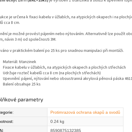
šní úchyt ZnTi (BAL=25ks)
je vyroben z titanzinku a slouží k upevnění top
.
ukce je určena k fixaci kabelu v úžlabích, na atypických okapech i na ploch
lů cca 8 cm.
nění je možné provést pájením nebo nýtováním. Alternativně lze použít ob
m, návin 3 m) od společnosti 3M.
váno v praktickém balení po 25 ks pro snadnou manipulaci při montáži.
Materiál: titanzinek
Fixace kabelu v úžlabích, na atypických okapech a plochých střechách
Udržuje rozteč kabelů cca 8 cm (na plochých střechách)
Upevnění: pájení, nýtování nebo oboustranná akrylová pěnová páska 4611
Balení obsahuje 25 ks
lňkové parametry
tegorie
:
Protimrazová ochrana okapů a svodů
otnost
:
0.24 kg
N
:
8590875132385