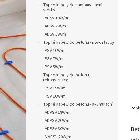
n
Topné kabely do samonivelační
e
stěrky
l
ADSV 10W/m
ADSV 7W/m
ADSV 5W/m
Topné kabely do betonu - novostavby
PSV 10W/m
PSV 7W/m
PSV 5W/m
Topné kabely do betonu -
rekonstrukce
PSV 15W/m
PSV 10W/m
Topné kabely do betonu - akumulační
Popi
ADPSV 18W/m
ADPSV 20W/m
Det
ADPSV 30W/m
MAPSV 20W/m