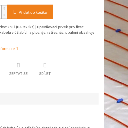
Přidat do košíku
chyt ZnTi (BAL=25ks) | Upevňovací prvek pro fixaci
abelu v úžlabích a plochých střechách, balení obsahuje
informace
ZEPTAT SE
SDÍLET