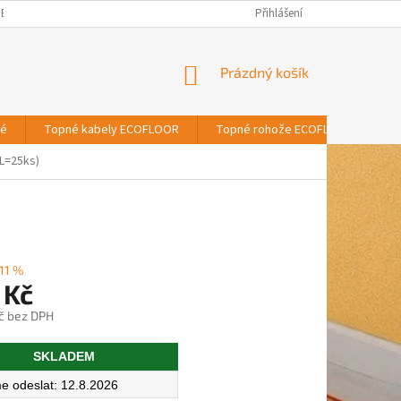
BNÍCH ÚDAJŮ
Přihlášení
NÁKUPNÍ
Prázdný košík
KOŠÍK
vé
Topné kabely ECOFLOOR
Topné rohože ECOFLOOR
T
AL=25ks)
11 %
 Kč
č bez DPH
SKLADEM
12.8.2026