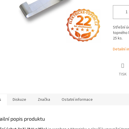
Střešní ú
topného k
25 ks.
Detailní 
TISK
s
Diskuze
Značka
Ostatní informace
ailní popis produktu