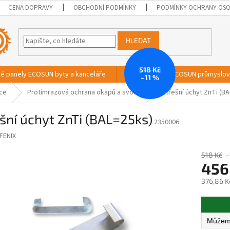
CENA DOPRAVY
OBCHODNÍ PODMÍNKY
PODMÍNKY OCHRANY OSO
HLEDAT
518 Kč
vé panely ECOSUN byty a kanceláře
Sálavé panely ECOSUN průmyslo
–11 %
ace
Protimrazová ochrana okapů a svodů
Střešní úchyt ZnTi (B
šní úchyt ZnTi (BAL=25ks)
2350006
FENIX
518 Kč
–
456
376,86 K
Měrná
cena: