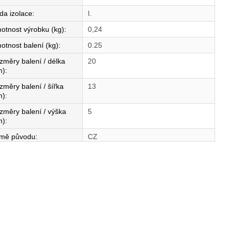
da izolace
:
I.
otnost výrobku (kg)
:
0,24
otnost balení (kg)
:
0.25
změry balení / délka
20
m)
:
změry balení / šířka
13
m)
:
změry balení / výška
5
m)
:
mě původu
:
CZ