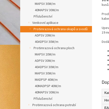
Stře
MAPSV 30W/m
kusů
40MAPSV 30W/m
Prod
Příslušenství
kabe
Venkovní aplikace
Upev
Protimrazová ochrana okapů a svodů
19 m
ADPSV 20W/m
40ADPSV 30W/m
Dodá
Protimrazová ochrana ploch
MAPSV 20W/m
ADPSV 30W/m
40ADPSV 30W/m
MAPSV 30W/m
MADPSP 40W/m
Dop
40MADPSP 40W/m
40MAPSV 30W/m
Ka
Příslušenství
Hm
Protimrazová ochrana potrubí
EA