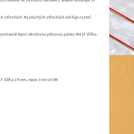
ných kabelů ve střešních detailech. Balení obsahuje 25
ých střechách. Na plochých střechách udržuje rozteč
oustranně lepicí akrylovou pěnovou pásku 4611F (šířka
F (šířka 19 mm, návin 3 m) od 3M