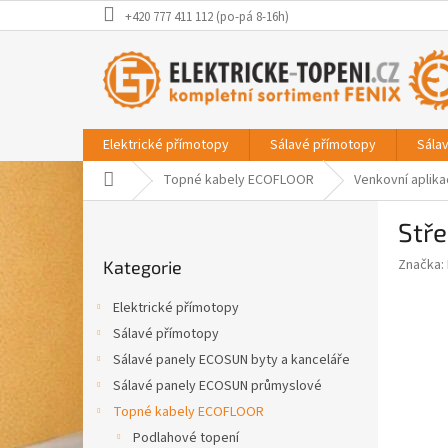
Přejít
+420 777 411 112 (po-pá 8-16h)
na
obsah
Elektrické přímotopy
Sálavé přímotopy
Sála
Domů
Topné kabely ECOFLOOR
Venkovní aplik
P
Stře
o
Přeskočit
s
Značka:
Kategorie
kategorie
t
r
Elektrické přímotopy
a
Sálavé přímotopy
n
Sálavé panely ECOSUN byty a kanceláře
n
í
Sálavé panely ECOSUN průmyslové
p
Topné kabely ECOFLOOR
a
Podlahové topení