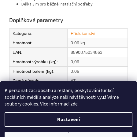
Délka 3 m pro běžné instalační potřeby
Doplňkové parametry
Kategorie
:
Příslušenství
Hmotnost
:
0.06 kg
EAN
:
8590875034863
Hmotnost výrobku (kg)
:
0,06
Hmotnost balení (kg)
:
0.06
Země původu
:
AT
K personalizaci obsahu a reklam, poskytování funkcí
sociálních médií a analýze naší návštěvnosti využíváme
Z
soubory cookies. Více informací
zde
.
á
Vytvořil Shoptet
p
Nastavení
a
t
Copyright 2026
ELEKTRICKÉ TOPENÍ
. Všechna práva vyhrazena.
í