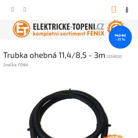
Přejít
NÁKUP
na
obsah
KOŠÍK
142 Kč
–11 %
Trubka ohebná 11,4/8,5 - 3m
2350020
Značka:
FENIX