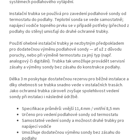
systémech podlahového vytápění.
Instalační trubka se používá pro zavedení podlahové sondy od
termostatu do podlahy. Teplotní sonda se vede samostatně;
napájecí vodiče topného prvku se v případě potřeby (přechod z
podlahy do stěny) umisťují do druhé ochranné trubky.
Použití ohebné instalační trubky je nezbytným předpokladem
pro dodatečnou výměnu podlahové sondy — ať už z důvodu
poruchy, nebo při výměně termostatu za jiný typ (např.
analogový či digitální). Trubka tak umožňuje provádět servisní
zásahy a výměny sondy bez zásahu do konstrukce podlahy.
Délka 3 m poskytuje dostatečnou rezervu pro běžné instalace a
díky ohebnosti se trubka snadno vede v instalačních trasách.
Jako ochranná trubka zároveň zvyšuje spolehlivost vedení
sondy při instalaci i následné údržbě.
Specifikace průměrů: vnější 11,4 mm / vnitřní 8,5 mm
Určeno pro vedení podlahové sondy od termostatu
Samostatné vedení sondy a možnost druhé trubky pro
napájecí vodiče
Umožňuje dodatečnou výměnu sondy bez zásahu do
podlahy