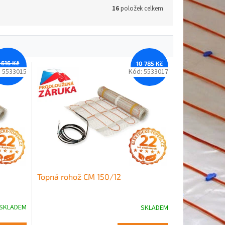
16
položek celkem
 616 Kč
10 785 Kč
–12 %
–12 %
:
5533015
Kód:
5533017
Topná rohož CM 150/12
SKLADEM
SKLADEM