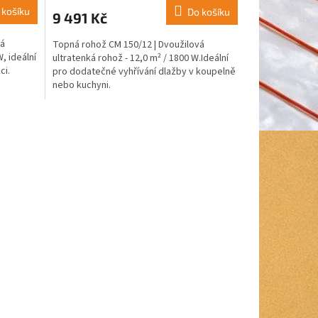
 košíku
Do košíku
9 491 Kč
vá
Topná rohož CM 150/12 | Dvoužilová
, ideální
ultratenká rohož - 12,0 m² / 1800 W.Ideální
ci.
pro dodatečné vyhřívání dlažby v koupelně
nebo kuchyni.