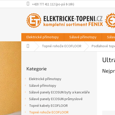
Přejít
+420 777 411 112 (po-pá 8-16h)
na
obsah
Elektrické přímotopy
Sálavé přímotopy
Sála
Domů
Topné rohože ECOFLOOR
Podlahové top
P
Ult
o
Přeskočit
s
Kategorie
kategorie
Nejpr
t
r
Elektrické přímotopy
a
Sálavé přímotopy
n
Sálavé panely ECOSUN byty a kanceláře
n
í
Sálavé panely ECOSUN průmyslové
p
Topné kabely ECOFLOOR
a
Topné rohože ECOFLOOR
Ř