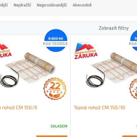
nější
Nejdražší
Nejprodávanější
Abecedně
Zobrazit filtry
8 833 Kč
9
–12 %
Kód:
5533014
Kód
á rohož CM 150/9
Topná rohož CM 150/10
SKLADEM