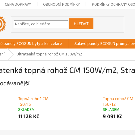
CENA DOPRAVY
OBCHODNÍ PODMÍNKY
PODMÍNKY OCHRANY OSO
HLEDAT
vé panely ECOSUN byty a kanceláře
Sálavé panely ECOSUN průmyslo
ení
Ultratenká topná rohož CM 150W/m2
ratenká topná rohož CM 150W/m2
, Str
odávanější
Topná rohož CM
Topná rohož CM
150/15
150/12
SKLADEM
SKLADEM
11 128 Kč
9 491 Kč