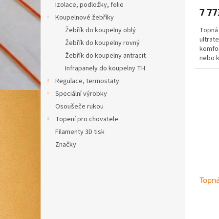
Izolace, podložky, folie
7 77
Koupelnové žebříky
Topná 
Žebřík do koupelny oblý
ultrat
Žebřík do koupelny rovný
komfor
Žebřík do koupelny antracit
nebo k
Infrapanely do koupelny TH
Regulace, termostaty
Speciální výrobky
Osoušeče rukou
Topení pro chovatele
Filamenty 3D tisk
Značky
Topná