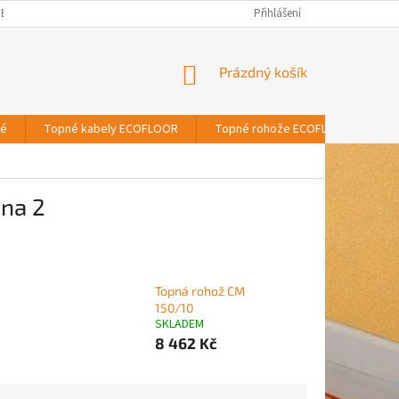
BNÍCH ÚDAJŮ
Přihlášení
NÁKUPNÍ
Prázdný košík
KOŠÍK
vé
Topné kabely ECOFLOOR
Topné rohože ECOFLOOR
T
ana 2
Topná rohož CM
150/10
SKLADEM
8 462 Kč