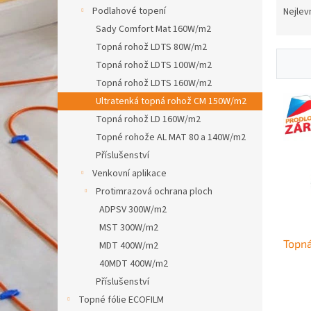
n
a
Podlahové topení
Nejlev
e
z
Sady Comfort Mat 160W/m2
l
e
Topná rohož LDTS 80W/m2
n
Topná rohož LDTS 100W/m2
í
Topná rohož LDTS 160W/m2
p
V
r
Ultratenká topná rohož CM 150W/m2
ý
o
Topná rohož LD 160W/m2
p
d
Topné rohože AL MAT 80 a 140W/m2
i
u
s
Příslušenství
k
p
Venkovní aplikace
t
r
Protimrazová ochrana ploch
ů
o
ADPSV 300W/m2
d
MST 300W/m2
u
Topn
k
MDT 400W/m2
t
40MDT 400W/m2
ů
Příslušenství
Topné fólie ECOFILM