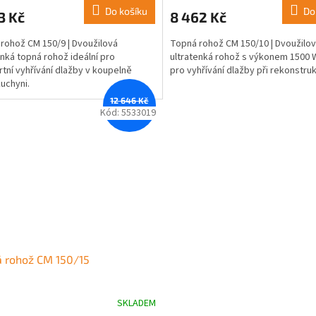
Do košíku
Do
3 Kč
8 462 Kč
rohož CM 150/9 | Dvoužilová
Topná rohož CM 150/10 | Dvoužilo
enká topná rohož ideální pro
ultratenká rohož s výkonem 1500 W
tní vyhřívání dlažby v koupelně
pro vyhřívání dlažby při rekonstruk
uchyni.
12 646 Kč
–12 %
Kód:
5533019
 rohož CM 150/15
SKLADEM