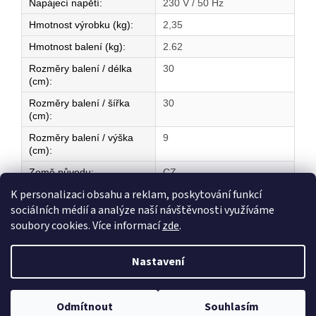
Napájecí napětí
:
230 V / 50 Hz
Hmotnost výrobku (kg)
:
2,35
Hmotnost balení (kg)
:
2.62
Rozměry balení / délka
30
(cm)
:
Rozměry balení / šířka
30
(cm)
:
Rozměry balení / výška
9
(cm)
:
Země původu
:
CZ
K personalizaci obsahu a reklam, poskytování funkcí
sociálních médií a analýze naší návštěvnosti využíváme
Z
soubory cookies. Více informací
zde
.
á
Vytvořil Shoptet
p
Nastavení
a
t
Copyright 2026
ELEKTRICKÉ TOPENÍ
. Všechna práva vyhrazena.
í
Odmítnout
Souhlasím
Upravit nastavení cookies