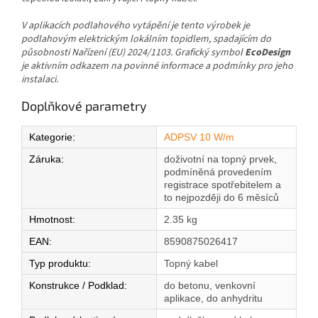
V aplikacích podlahového vytápění je tento výrobek je
podlahovým elektrickým lokálním topidlem, spadajícím do
působnosti Nařízení (EU) 2024/1103. Grafický symbol
EcoDesign
je aktivním odkazem na povinné informace a podmínky pro jeho
instalaci.
Doplňkové parametry
Kategorie
:
ADPSV 10 W/m
Záruka
:
doživotní na topný prvek,
podmíněná provedením
registrace spotřebitelem a
to nejpozději do 6 měsíců
Hmotnost
:
2.35 kg
EAN
:
8590875026417
Typ produktu
:
Topný kabel
Konstrukce / Podklad
:
do betonu, venkovní
aplikace, do anhydritu