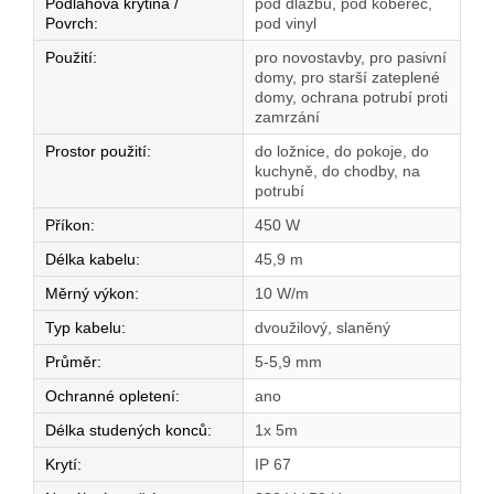
Podlahová krytina /
pod dlažbu, pod koberec,
Povrch
:
pod vinyl
Použití
:
pro novostavby, pro pasivní
domy, pro starší zateplené
domy, ochrana potrubí proti
zamrzání
Prostor použití
:
do ložnice, do pokoje, do
kuchyně, do chodby, na
potrubí
Příkon
:
450 W
Délka kabelu
:
45,9 m
Měrný výkon
:
10 W/m
Typ kabelu
:
dvoužilový, slaněný
Průměr
:
5-5,9 mm
Ochranné opletení
:
ano
Délka studených konců
:
1x 5m
Krytí
:
IP 67