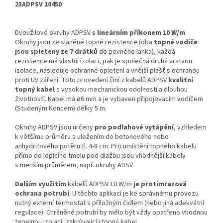
23ADPSV 10450
Dvoužilové okruhy ADPSV
s lineárním příkonem 10 W/m
.
Okruhy jsou ze slaněné topné rezistence (oba
topné vodiče
jsou spleteny ze 7 drátků
do pevného lanka), každá
rezistence má vlastní izolaci, pak je společná druhá vrstvou
izolace, následuje ochranné opletení a vnější plášť s ochranou
proti UV záření. Toto provedení činí z kabelů ADPSV
kvalitní
topný kabel
s vysokou mechanickou odolností a dlouhou
životností. Kabel má ø6 mm a je vybaven připojovacím vodičem
(Studeným Koncem) délky 5 m.
Okruhy ADPSV jsou určeny
pro podlahové vytápění
, vzhledem
k většímu průměru s uložením do betonového nebo
anhydritového potěru tl. 4-8 cm. Pro umístění topného kabelu
přímo do lepícího tmelu pod dlažbu jsou vhodnější kabely
s menším průměrem, např. okruhy ADSV.
Dalším využitím
kabelů ADPSV 10 W/m
je protimrazová
ochrana potrubí
. U těchto aplikací je ke správnému provozu
nutný externí termostat s příložným čidlem (nebo jiná adekvátní
regulace). Chráněné potrubí by mělo být vždy opatřeno vhodnou
tepelnou izolací, zakrývající i topný kabel.