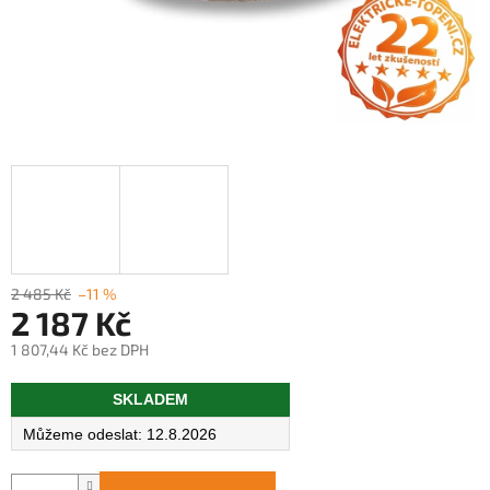
2 485 Kč
–11 %
2 187 Kč
1 807,44 Kč bez DPH
Měrná
SKLADEM
cena:
12.8.2026