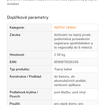
instalaci.
Doplňkové parametry
Kategorie
:
ADPSV 18W/m
Záruka
:
doživotní na topný prvek,
podmíněná provedením
registrace spotřebitelem a
to nejpozději do 6 měsíců
Hmotnost
:
2.58 kg
EAN
:
8590875026165
Typ produktu
:
Topný kabel
Konstrukce / Podklad
:
do betonu, do
akumulačních podlah,
venkovní aplikace
Podlahová krytina /
pod dlažbu, pod vinyl
Povrch
:
Použití
:
pro staré domy, pro