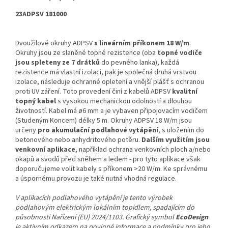
23ADPSV 181000
Dvoužilové okruhy ADPSV
s lineárním příkonem 18 W/m
.
Okruhy jsou ze slaněné topné rezistence (oba
topné vodiče
jsou spleteny ze 7 drátků
do pevného lanka), každá
rezistence má vlastní izolaci, pak je společná druhá vrstvou
izolace, následuje ochranné opletení a vnější plášť s ochranou
proti UV záření. Toto provedení činí z kabelů ADPSV
kvalitní
topný kabel
s vysokou mechanickou odolností a dlouhou
životností. Kabel má ø6 mm a je vybaven připojovacím vodičem
(Studeným Koncem) délky 5 m. Okruhy ADPSV 18 W/m jsou
určeny
pro akumulační podlahové vytápění
, s uložením do
betonového nebo anhydritového potěru.
Dalším využitím jsou
venkovní aplikace
, například ochrana venkovních ploch a/nebo
okapů a svodů před sněhem a ledem - pro tyto aplikace však
doporučujeme volit kabely s příkonem >20 W/m. Ke správnému
a úspornému provozu je také nutná vhodná regulace.
V aplikacích podlahového vytápění je tento výrobek
podlahovým elektrickým lokálním topidlem, spadajícím do
působnosti Nařízení (EU) 2024/1103. Grafický symbol
EcoDesign
je aktivním odkazem na povinné informace a podmínky pro jeho