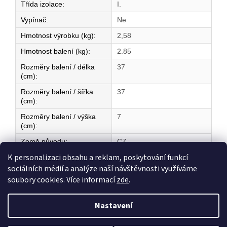
Třída izolace
:
I.
Vypínač
:
Ne
Hmotnost výrobku (kg)
:
2,58
Hmotnost balení (kg)
:
2.85
Rozměry balení / délka
37
(cm)
:
Rozměry balení / šířka
37
(cm)
:
Rozměry balení / výška
7
(cm)
:
Země původu
:
CZ
K personalizaci obsahu a reklam, poskytování funkcí
sociálních médií a analýze naší návštěvnosti využíváme
Z
soubory cookies. Více informací
zde
.
á
Vytvořil Shoptet
p
Nastavení
a
t