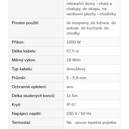
rekreační domy - chaty a
chalupy, do okapu, na
venkovní plochy - chodníky
Prostor použití
:
do koupelny, do ložnice, do
pokoje, do kuchyně, do
chodby
Příkon
:
1000 W
Délka kabelu
:
57,5 m
Měrný výkon
:
18 W/m
Typ kabelu
:
dvoužilový
Průměr
:
5 - 5,9 mm
Ochranné opletení
:
ano
Délka studených konců
:
1x 5m
Krytí
:
IP 67
Napájecí napětí
:
230 V / 50 Hz
Termostat
:
Ne - pouze tepelná pojistka