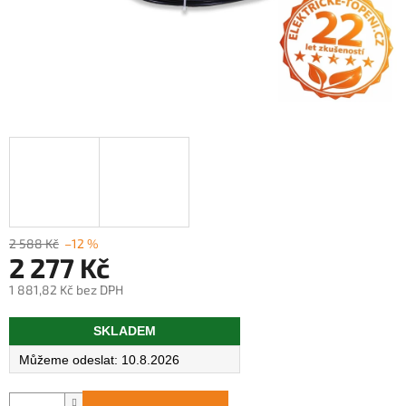
2 588 Kč
–12 %
2 277 Kč
1 881,82 Kč bez DPH
Měrná
SKLADEM
cena:
10.8.2026