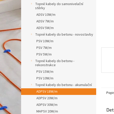
n
Topné kabely do samonivelační
e
stěrky
l
ADSV 10W/m
ADSV 7W/m
ADSV 5W/m
Topné kabely do betonu - novostavby
PSV 10W/m
PSV 7W/m
PSV 5W/m
Topné kabely do betonu -
rekonstrukce
PSV 15W/m
PSV 10W/m
Topné kabely do betonu - akumulační
ADPSV 18W/m
Popi
ADPSV 20W/m
ADPSV 30W/m
Det
MAPSV 20W/m