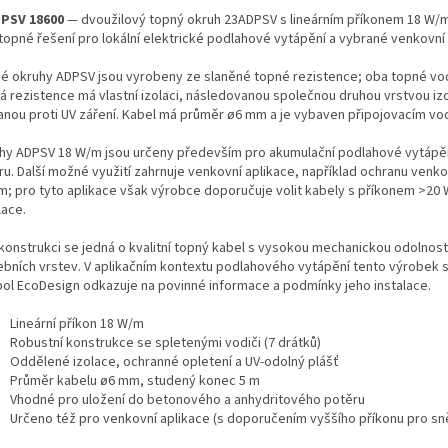
PSV 18600
— dvoužilový topný okruh 23ADPSV s lineárním příkonem 18 W/m 
 topné řešení pro lokální elektrické podlahové vytápění a vybrané venkovní 
é okruhy ADPSV jsou vyrobeny ze slaněné topné rezistence; oba topné vodi
á rezistence má vlastní izolaci, následovanou společnou druhou vrstvou i
anou proti UV záření. Kabel má průměr ø6 mm a je vybaven připojovacím v
hy ADPSV 18 W/m jsou určeny především pro akumulační podlahové vytápě
ru. Další možné využití zahrnuje venkovní aplikace, například ochranu ven
m; pro tyto aplikace však výrobce doporučuje volit kabely s příkonem >20
lace.
 konstrukci se jedná o kvalitní topný kabel s vysokou mechanickou odolnost
ebních vrstev. V aplikačním kontextu podlahového vytápění tento výrobek s
ol EcoDesign odkazuje na povinné informace a podmínky jeho instalace.
Lineární příkon 18 W/m
Robustní konstrukce se spletenými vodiči (7 drátků)
Oddělené izolace, ochranné opletení a UV‑odolný plášť
Průměr kabelu ø6 mm, studený konec 5 m
Vhodné pro uložení do betonového a anhydritového potěru
Určeno též pro venkovní aplikace (s doporučením vyššího příkonu pro s