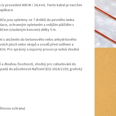
(v provedení 600 W / 34,4 m). Tento kabel je navržen
aplikace.
če jsou spleteny ze 7 drátků do pevného lanka.
zolace, ochranným opletením a vnějším pláštěm s
odičem (studeným koncem) délky 5 m.
ní s uložením do betonového nebo anhydritového
kovních ploch nebo okapů a svodů před sněhem a
 W/m. Pro správný a úsporný provoz je nutná vhodná
í a dlouhou životností, vhodný pro zabudování do
padá do působnosti Nařízení (EU) 2024/1103; grafický
něhovou ochranu)