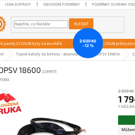
CENA DOPRAVY
OBCHODNÍ PODMÍNKY
PODMÍNKY OCHRANY OSO
HLEDAT
2 039 Kč
vé panely ECOSUN byty a kanceláře
Sálavé panely ECOSUN průmyslo
–12 %
ní
Topné kabely do betonu - akumulační
ADPSV 18W/m
2
DPSV 18600
2249975
FENIX
2 039 Kč
1 79
1 482,64
Měrná
cena: