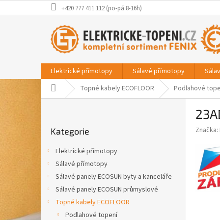
Přejít
+420 777 411 112 (po-pá 8-16h)
na
obsah
Elektrické přímotopy
Sálavé přímotopy
Sála
Domů
Topné kabely ECOFLOOR
Podlahové tope
P
23A
o
Přeskočit
s
Značka:
Kategorie
kategorie
t
r
Elektrické přímotopy
a
Sálavé přímotopy
n
Sálavé panely ECOSUN byty a kanceláře
n
í
Sálavé panely ECOSUN průmyslové
p
Topné kabely ECOFLOOR
a
Podlahové topení