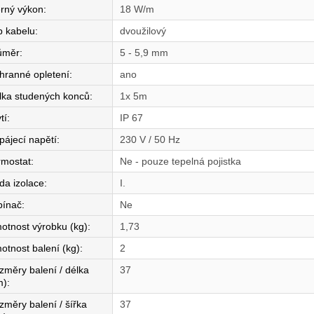
rný výkon
:
18 W/m
p kabelu
:
dvoužilový
ůměr
:
5 - 5,9 mm
hranné opletení
:
ano
lka studených konců
:
1x 5m
tí
:
IP 67
pájecí napětí
:
230 V / 50 Hz
rmostat
:
Ne - pouze tepelná pojistka
da izolace
:
I.
pínač
:
Ne
otnost výrobku (kg)
:
1,73
otnost balení (kg)
:
2
změry balení / délka
37
m)
:
změry balení / šířka
37