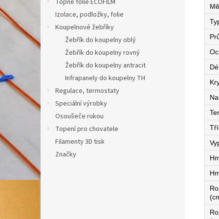
Topné fólie ECOFILM
Mě
Izolace, podložky, folie
Ty
Koupelnové žebříky
Pr
Žebřík do koupelny oblý
Žebřík do koupelny rovný
Oc
Žebřík do koupelny antracit
Dé
Infrapanely do koupelny TH
Kry
Regulace, termostaty
Na
Speciální výrobky
Te
Osoušeče rukou
Tří
Topení pro chovatele
Filamenty 3D tisk
Vy
Značky
Hm
Hm
Ro
(c
Ro