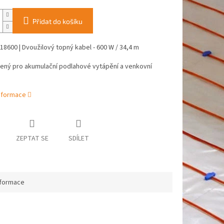
Přidat do košíku
8600 | Dvoužilový topný kabel - 600 W / 34,4 m
čený pro akumulační podlahové vytápění a venkovní
informace
ZEPTAT SE
SDÍLET
nformace