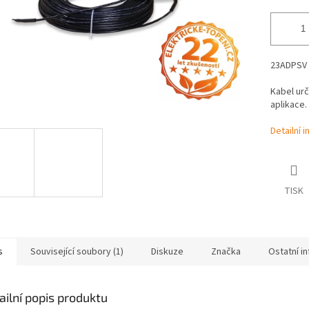
23ADPSV 1
Kabel ur
aplikace.
Detailní 
TISK
s
Související soubory (1)
Diskuze
Značka
Ostatní i
ailní popis produktu