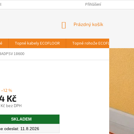
BNÍCH ÚDAJŮ
Přihlášení
NÁKUPNÍ
Prázdný košík
KOŠÍK
vé
Topné kabely ECOFLOOR
Topné rohože ECOFLOOR
T
3ADPSV 18600
–12 %
4 Kč
 Kč bez DPH
SKLADEM
11.8.2026