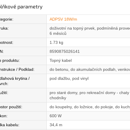
lňkové parametry
tegorie
:
ADPSV 18W/m
ruka
:
doživotní na topný prvek, podmíněná proved
6 měsíců
otnost
:
1.73 kg
N
:
8590875026141
p produktu
:
Topný kabel
nstrukce / Podklad
:
do betonu, do akumulačních podlah, venkov
dlahová krytina /
pod dlažbu, pod vinyl
vrch
:
žití
:
pro staré domy, pro rekreační domy - chaty
chodníky
stor použití
:
do koupelny, do ložnice, do pokoje, do kuc
íkon
:
600 W
lka kabelu
:
34,4 m