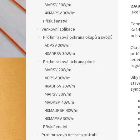
MAPSV 30W/m
23AD
jako
40MAPSV 30W/m
Příslušenství
Topn
Venkovní aplikace
Každ
ochr
Protimrazová ochrana okapů a svodů
ADPSV 20W/m
Okru
40ADPSV 30W/m
potě
lede
Protimrazová ochrana ploch
regu
MAPSV 20W/m
Díky
ADPSV 30W/m
stav
40ADPSV 30W/m
symb
MAPSV 30W/m
MADPSP 40W/m
40MADPSP 40W/m
40MAPSV 30W/m
Příslušenství
Protimrazová ochrana potrubí