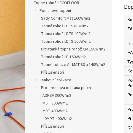
Topné rohože ECOFLOOR
Dop
Podlahové topení
Sady Comfort Mat 160W/m2
Ka
Topná rohož LDTS 80W/m2
Zá
Topná rohož LDTS 100W/m2
Topná rohož LDTS 160W/m2
Hm
Ultratenká topná rohož CM 150W/m2
EA
Topná rohož LD 160W/m2
Ty
Topné rohože AL MAT 80 a 140W/m2
Ko
Příslušenství
Venkovní aplikace
Po
Po
Protimrazová ochrana ploch
Pou
ADPSV 300W/m2
MST 300W/m2
Pro
MDT 400W/m2
40MDT 400W/m2
Př
Příslušenství
Dé