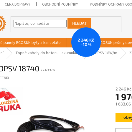
CENA DOPRAVY
OBCHODNÍ PODMÍNKY
PODMÍNKY OCHRANY OSO
HLEDAT
2 246 Kč
vé panely ECOSUN byty a kanceláře
Sálavé panely ECOSUN průmyslo
–12 %
ní
Topné kabely do betonu - akumulační
ADPSV 18W/m
2
DPSV 18740
2249976
FENIX
2 246 Kč
1 97
1 633,06
Měrná
obv
cena: