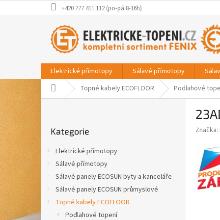
Přejít
+420 777 411 112 (po-pá 8-16h)
na
obsah
Elektrické přímotopy
Sálavé přímotopy
Sála
Domů
Topné kabely ECOFLOOR
Podlahové tope
P
23A
o
Přeskočit
s
Značka:
Kategorie
kategorie
t
r
Elektrické přímotopy
a
Sálavé přímotopy
n
Sálavé panely ECOSUN byty a kanceláře
n
í
Sálavé panely ECOSUN průmyslové
p
Topné kabely ECOFLOOR
a
Podlahové topení