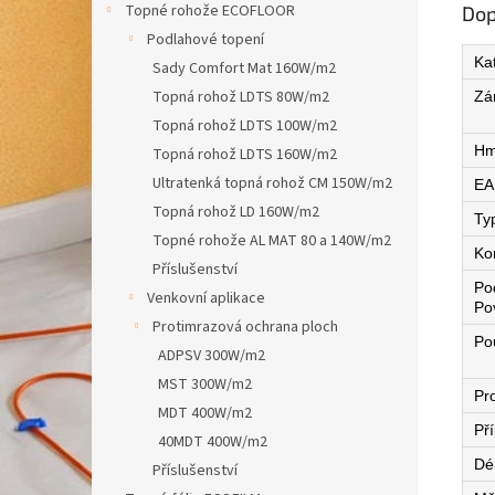
Topné rohože ECOFLOOR
Dop
Podlahové topení
Ka
Sady Comfort Mat 160W/m2
Topná rohož LDTS 80W/m2
Zá
Topná rohož LDTS 100W/m2
Hm
Topná rohož LDTS 160W/m2
Ultratenká topná rohož CM 150W/m2
EA
Topná rohož LD 160W/m2
Ty
Topné rohože AL MAT 80 a 140W/m2
Ko
Příslušenství
Po
Venkovní aplikace
Po
Protimrazová ochrana ploch
Pou
ADPSV 300W/m2
MST 300W/m2
Pro
MDT 400W/m2
Př
40MDT 400W/m2
Dé
Příslušenství