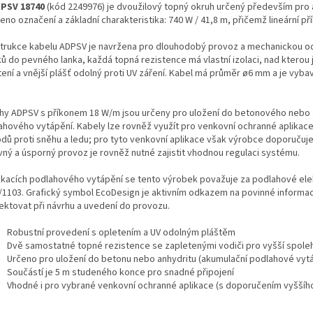
PSV 18740
(kód 2249976) je dvoužilový topný okruh určený především pro 
no označení a základní charakteristika: 740 W / 41,8 m, přičemž lineární pří
trukce kabelu ADPSV je navržena pro dlouhodobý provoz a mechanickou od
ků do pevného lanka, každá topná rezistence má vlastní izolaci, nad kterou
tení a vnější plášť odolný proti UV záření. Kabel má průměr ø6 mm a je v
hy ADPSV s příkonem 18 W/m jsou určeny pro uložení do betonového nebo a
ahového vytápění. Kabely lze rovněž využít pro venkovní ochranné aplikac
odů proti sněhu a ledu; pro tyto venkovní aplikace však výrobce doporučuje
vný a úsporný provoz je rovněž nutné zajistit vhodnou regulaci systému.
likacích podlahového vytápění se tento výrobek považuje za podlahové elekt
/1103. Grafický symbol EcoDesign je aktivním odkazem na povinné informace
ektovat při návrhu a uvedení do provozu.
Robustní provedení s opletením a UV odolným pláštěm
Dvě samostatné topné rezistence se zapletenými vodiči pro vyšší spoleh
Určeno pro uložení do betonu nebo anhydritu (akumulační podlahové vyt
Součástí je 5 m studeného konce pro snadné připojení
Vhodné i pro vybrané venkovní ochranné aplikace (s doporučením vyššího 