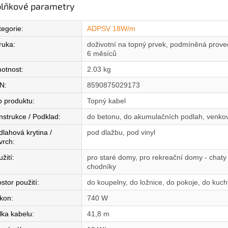
lňkové parametry
tegorie
:
ADPSV 18W/m
ruka
:
doživotní na topný prvek, podmíněná proved
6 měsíců
otnost
:
2.03 kg
N
:
8590875029173
p produktu
:
Topný kabel
nstrukce / Podklad
:
do betonu, do akumulačních podlah, venkov
dlahová krytina /
pod dlažbu, pod vinyl
vrch
:
žití
:
pro staré domy, pro rekreační domy - chaty
chodníky
stor použití
:
do koupelny, do ložnice, do pokoje, do kuc
íkon
:
740 W
lka kabelu
:
41,8 m