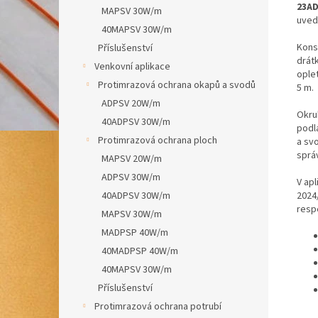
23AD
MAPSV 30W/m
uvede
40MAPSV 30W/m
Kons
Příslušenství
drát
Venkovní aplikace
ople
Protimrazová ochrana okapů a svodů
5 m.
ADPSV 20W/m
Okru
40ADPSV 30W/m
podl
Protimrazová ochrana ploch
a sv
sprá
MAPSV 20W/m
ADPSV 30W/m
V ap
2024
40ADPSV 30W/m
resp
MAPSV 30W/m
MADPSP 40W/m
40MADPSP 40W/m
40MAPSV 30W/m
Příslušenství
Protimrazová ochrana potrubí