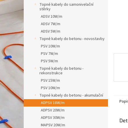
n
Topné kabely do samonivelační
e
stěrky
l
ADSV 10W/m
ADSV 7W/m
ADSV 5W/m
Topné kabely do betonu - novostavby
PSV 10W/m
PSV 7W/m
PSV 5W/m
Topné kabely do betonu -
rekonstrukce
PSV 15W/m
PSV 10W/m
Topné kabely do betonu - akumulační
Popi
ADPSV 18W/m
ADPSV 20W/m
ADPSV 30W/m
Det
MAPSV 20W/m