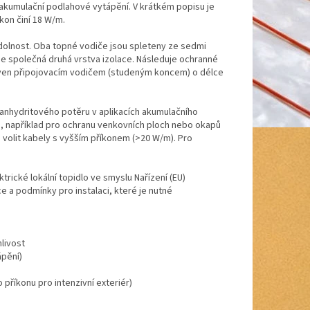
akumulační podlahové vytápění. V krátkém popisu je
kon činí 18 W/m.
olnost. Oba topné vodiče jsou spleteny ze sedmi
 je společná druhá vrstva izolace. Následuje ochranné
ybaven připojovacím vodičem (studeným koncem) o délce
nhydritového potěru v aplikacích akumulačního
e, například pro ochranu venkovních ploch nebo okapů
 volit kabely s vyšším příkonem (>20 W/m). Pro
rické lokální topidlo ve smyslu Nařízení (EU)
 a podmínky pro instalaci, které je nutné
livost
ápění)
příkonu pro intenzivní exteriér)