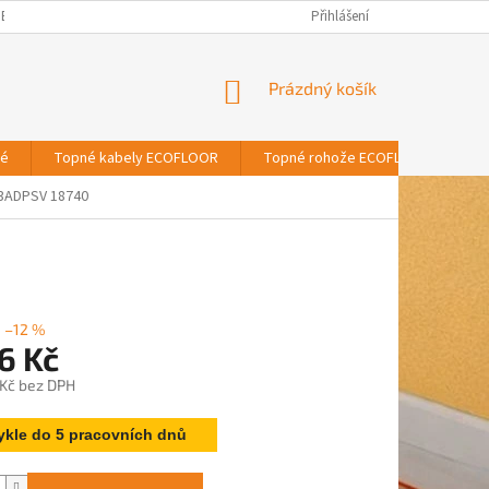
BNÍCH ÚDAJŮ
Přihlášení
NÁKUPNÍ
Prázdný košík
KOŠÍK
vé
Topné kabely ECOFLOOR
Topné rohože ECOFLOOR
T
3ADPSV 18740
–12 %
6 Kč
 Kč bez DPH
ykle do 5 pracovních dnů