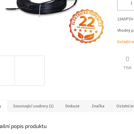
23ADPSV 1
Vhodný pr
Detailní 
TISK
s
Související soubory (1)
Diskuze
Značka
Ostatní i
ailní popis produktu