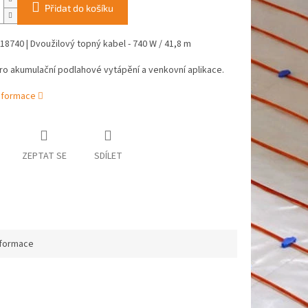
Přidat do košíku
8740 | Dvoužilový topný kabel - 740 W / 41,8 m
o akumulační podlahové vytápění a venkovní aplikace.
informace
ZEPTAT SE
SDÍLET
nformace