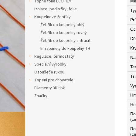
Topné fólie ECOFILM
Mě
Izolace, podložky, folie
Ty
Koupelnové žebříky
Pr
Žebřík do koupelny oblý
Oc
Žebřík do koupelny rovný
Dé
Žebřík do koupelny antracit
Kry
Infrapanely do koupelny TH
Regulace, termostaty
Na
Speciální výrobky
Te
Osoušeče rukou
Tří
Topení pro chovatele
Vy
Filamenty 3D tisk
Hm
Značky
Hm
Ro
(c
Ro
(c