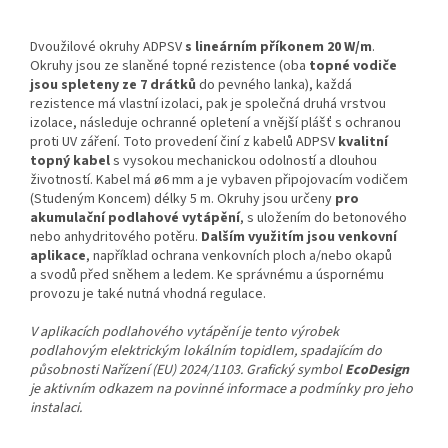
Dvoužilové okruhy ADPSV
s lineárním příkonem 20 W/m
.
Okruhy jsou ze slaněné topné rezistence (oba
topné vodiče
jsou spleteny ze 7 drátků
do pevného lanka), každá
rezistence má vlastní izolaci, pak je společná druhá vrstvou
izolace, následuje ochranné opletení a vnější plášť s ochranou
proti UV záření. Toto provedení činí z kabelů ADPSV
kvalitní
topný kabel
s vysokou mechanickou odolností a dlouhou
životností. Kabel má ø6 mm a je vybaven připojovacím vodičem
(Studeným Koncem) délky 5 m. Okruhy jsou určeny
pro
akumulační podlahové vytápění
, s uložením do betonového
nebo anhydritového potěru.
Dalším využitím jsou venkovní
aplikace
, například ochrana venkovních ploch a/nebo okapů
a svodů před sněhem a ledem. Ke správnému a úspornému
provozu je také nutná vhodná regulace.
V aplikacích podlahového vytápění je tento výrobek
podlahovým elektrickým lokálním topidlem, spadajícím do
působnosti Nařízení (EU) 2024/1103. Grafický symbol
EcoDesign
je aktivním odkazem na povinné informace a podmínky pro jeho
instalaci.