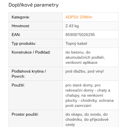
Doplňkové parametry
Kategorie
:
ADPSV 20W/m
Hmotnost
:
2.43 kg
EAN
:
8590875026295
Typ produktu
:
Topný kabel
Konstrukce / Podklad
:
do betonu, do
akumulačních podlah,
venkovní aplikace
Podlahová krytina /
pod dlažbu, pod vinyl
Povrch
:
Použití
:
pro staré domy, pro
rekreační domy - chaty a
chalupy, na venkovní
plochy - chodníky, ochrana
proti zamrzání
Prostor použití
:
do okapu, do svodu, do
chodníku, do příjezdové
cesty