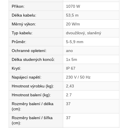
Příkon
:
1070 W
Délka kabelu
:
53,5 m
Měrný výkon
:
20 W/m
Typ kabelu
:
dvoužilový, slaněný
Průměr
:
5-5,9 mm
Ochranné opletení
:
ano
Délka studených konců
:
1x 5m
Krytí
:
IP 67
Napájecí napětí
:
230 V / 50 Hz
Hmotnost výrobku (kg)
:
2,43
Hmotnost balení (kg)
:
2.7
Rozměry balení / délka
37
(cm)
:
Rozměry balení / šířka
37
(cm)
: