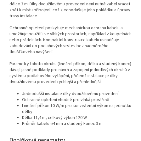
délce 3 m. Díky dvoužilovému provedení není nutné kabel vracet
zpět k místu připojení, což zjednodušuje jeho pokládku a úpravy
trasy instalace.
Ochranné opletení poskytuje mechanickou ochranu kabelu a
umožňuje použití i ve vlhkých prostorách, například v koupelnách
nebo prádelnách. Kompaktní konstrukce kabelu usnadňuje
zabudování do podlahových vrstev bez nadměrného
tloušťkového navýšení.
Parametry tohoto okruhu (lineární příkon, délka a studený konec)
dávají jasné podklady pro návrh a zapojení jednotlivých okruhů v
systému podlahového vytápění, přičemž instalace je díky
dvoužilovému provedení rychlejší a přehlednější.
Jednodušší instalace díky dvoužilovému provedení
Ochranné opletení vhodné pro vlhká prostředí
Lineární příkon 10 W/m pro konzistentní výkon na jednotku
délky
Délka 11,4 m, celkový výkon 120 W
Průměr kabelu ø4 mm a studený konec 3 m
Doplňkové parametry