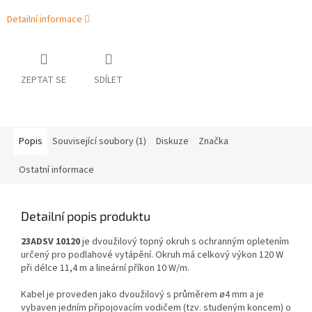
Detailní informace
ZEPTAT SE
SDÍLET
Popis
Související soubory (1)
Diskuze
Značka
Ostatní informace
Detailní popis produktu
23ADSV 10120
je dvoužilový topný okruh s ochranným opletením
určený pro podlahové vytápění. Okruh má celkový výkon 120 W
při délce 11,4 m a lineární příkon 10 W/m.
Kabel je proveden jako dvoužilový s průměrem ø4 mm a je
vybaven jedním připojovacím vodičem (tzv. studeným koncem) o