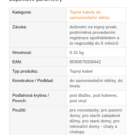
Kategorie
:
Topné kabely do
samonivelační stěrky
Záruka
:
doživotní na topný prvek,
podmíněná provedením
registrace spotřebitelem a
to nejpozději do 6 měsíců
Hmotnost
:
0.31 kg
EAN
:
8590875028442
Typ produktu
:
Topný kabel
Konstrukce / Podklad
:
do samonivelační stěrky, do
tmelu
Podlahová krytina /
pod dlažbu, pod koberec,
Povrch
:
pod vinyl
Použití
:
pro novostavby, pro pasivní
domy, pro starší zateplené
důmy, pro staré domy, pro
rekreační domy - chaty a
chalupy