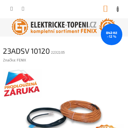
Přejít
NÁKUP
na
obsah
KOŠÍK
842 Kč
–12 %
23ADSV 10120
2232105
Značka:
FENIX