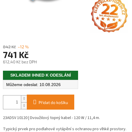
842 Kč
–12 %
741 Kč
612,40 Kč bez DPH
Měrná
SKLADEM IHNED K ODESLÁNÍ
cena:
10.08.2026
Přidat do košíku
23ADSV 10120 | Dvoužilový topný kabel - 120 W / 11,4 m.
Typický prvek pro podlahové vytápění s ochranou pro vlhké prostory.