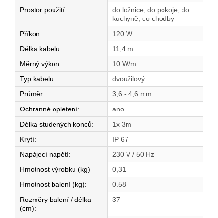
Prostor použití
:
do ložnice, do pokoje, do
kuchyně, do chodby
Příkon
:
120 W
Délka kabelu
:
11,4 m
Měrný výkon
:
10 W/m
Typ kabelu
:
dvoužilový
Průměr
:
3,6 - 4,6 mm
Ochranné opletení
:
ano
Délka studených konců
:
1x 3m
Krytí
:
IP 67
Napájecí napětí
:
230 V / 50 Hz
Hmotnost výrobku (kg)
:
0,31
Hmotnost balení (kg)
:
0.58
Rozměry balení / délka
37
(cm)
: