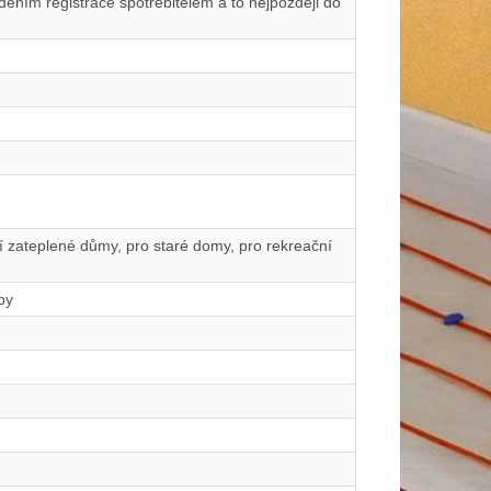
ením registrace spotřebitelem a to nejpozději do
ší zateplené důmy, pro staré domy, pro rekreační
by