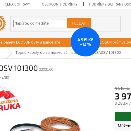
CENA DOPRAVY
OBCHODNÍ PODMÍNKY
PODMÍNKY OCHRANY OSO
HLEDAT
4 515 Kč
vé panely ECOSUN byty a kanceláře
Sálavé panely ECOSUN průmyslo
–12 %
ní
Topné kabely do samonivelační stěrky
23ADSV 101300
DSV 101300
2232160
FENIX
4 515 Kč
3 97
3 283,47
Měrná
cena: