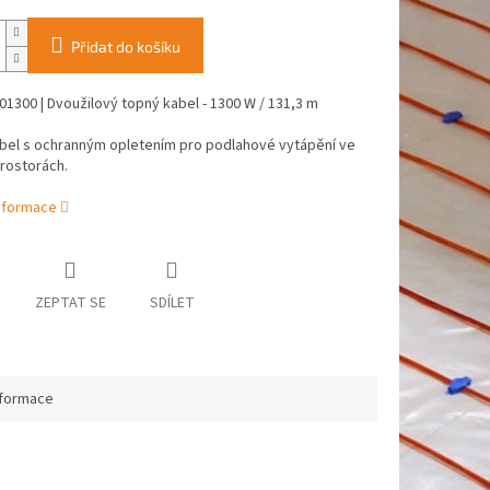
Přidat do košíku
1300 | Dvoužilový topný kabel - 1300 W / 131,3 m
bel s ochranným opletením pro podlahové vytápění ve
rostorách.
informace
ZEPTAT SE
SDÍLET
nformace