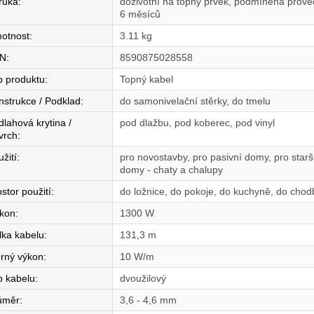
ruka
:
doživotní na topný prvek, podmíněná proved
6 měsíců
otnost
:
3.11 kg
N
:
8590875028558
p produktu
:
Topný kabel
nstrukce / Podklad
:
do samonivelační stěrky, do tmelu
dlahová krytina /
pod dlažbu, pod koberec, pod vinyl
vrch
:
žití
:
pro novostavby, pro pasivní domy, pro star
domy - chaty a chalupy
stor použití
:
do ložnice, do pokoje, do kuchyně, do chod
íkon
:
1300 W
lka kabelu
:
131,3 m
rný výkon
:
10 W/m
p kabelu
:
dvoužilový
ůměr
:
3,6 - 4,6 mm