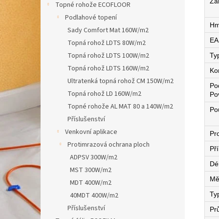
Zá
Topné rohože ECOFLOOR
Podlahové topení
Hm
Sady Comfort Mat 160W/m2
EA
Topná rohož LDTS 80W/m2
Topná rohož LDTS 100W/m2
Ty
Topná rohož LDTS 160W/m2
Ko
Ultratenká topná rohož CM 150W/m2
Po
Topná rohož LD 160W/m2
Po
Topné rohože AL MAT 80 a 140W/m2
Pou
Příslušenství
Venkovní aplikace
Pro
Protimrazová ochrana ploch
Př
ADPSV 300W/m2
Dé
MST 300W/m2
Mě
MDT 400W/m2
Ty
40MDT 400W/m2
Příslušenství
Pr