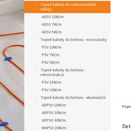
n
Topné kabely do samonivelační
e
stěrky
l
ADSV 10W/m
ADSV 7W/m
ADSV 5W/m
Topné kabely do betonu - novostavby
PSV 10W/m
PSV 7W/m
PSV 5W/m
Topné kabely do betonu -
rekonstrukce
PSV 15W/m
PSV 10W/m
Topné kabely do betonu - akumulační
ADPSV 18W/m
Popi
ADPSV 20W/m
ADPSV 30W/m
Det
MAPSV 20W/m