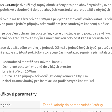
SV 101300
je dvoužilový topný okruh určený pro podlahové vytápění, uvede
spolehlivé zabudování do podlahových konstrukcí a pro použití v obytných i
ý okruh má lineární příkon 10 W/m a je vyroben z dvoužilového kabelu s p
ven pouze jedním připojovacím vodičem (tzv. studeným koncem) o délce 3 m
h je opatřen ochranným opletením, které umožňuje jeho použití i ve vlhkýc
anné opletení zároveň zvyšuje mechanickou odolnost kabelu při instalaci.
alace dvoužilového okruhu je jednodušší než u jednožilových typů, protože n
ní snižuje složitost pokládky a zkracuje čas montáže, zejména při instalaci
Jednoduchá montáž bez návratu kabelu
Ochranné opletení vhodné do vlhkých prostor
Lineární příkon 10 W/m
Pouze jeden připojovací vodič (studený konec) délky 3 m
Kabel ø4 mm vhodný pro instalaci do podlahových konstrukcí
lňkové parametry
tegorie
:
Topné kabely do samonivelační stěrky