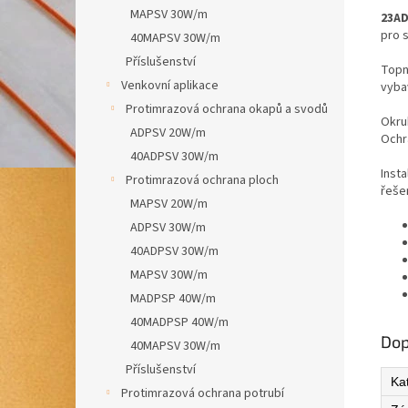
MAPSV 30W/m
23AD
pro 
40MAPSV 30W/m
Příslušenství
Topn
Venkovní aplikace
vyba
Protimrazová ochrana okapů a svodů
Okru
ADPSV 20W/m
Ochr
40ADPSV 30W/m
Inst
Protimrazová ochrana ploch
řeše
MAPSV 20W/m
ADPSV 30W/m
40ADPSV 30W/m
MAPSV 30W/m
MADPSP 40W/m
40MADPSP 40W/m
Dop
40MAPSV 30W/m
Příslušenství
Ka
Protimrazová ochrana potrubí