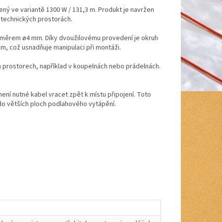
ný ve variantě 1300 W / 131,3 m. Produkt je navržen
 technických prostorách.
růměrem ø4 mm. Díky dvoužilovému provedení je okruh
, což usnadňuje manipulaci při montáži.
h prostorech, například v koupelnách nebo prádelnách.
ení nutné kabel vracet zpět k místu připojení. Toto
 do větších ploch podlahového vytápění.