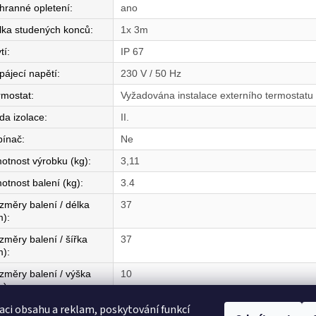
hranné opletení
:
ano
lka studených konců
:
1x 3m
tí
:
IP 67
pájecí napětí
:
230 V / 50 Hz
rmostat
:
Vyžadována instalace externího termostatu
da izolace
:
II.
pínač
:
Ne
otnost výrobku (kg)
:
3,11
otnost balení (kg)
:
3.4
změry balení / délka
37
m)
:
změry balení / šířka
37
m)
:
změry balení / výška
10
m)
:
aci obsahu a reklam, poskytování funkcí
mě původu
:
CZ