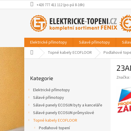
Přejít
+420 777 411 112 (po-pá 8-16h)
na
obsah
Elektrické přímotopy
Sálavé přímotopy
Sála
Domů
Topné kabely ECOFLOOR
Podlahové tope
P
23A
o
Přeskočit
s
Značka:
Kategorie
kategorie
t
r
Elektrické přímotopy
a
Sálavé přímotopy
n
Sálavé panely ECOSUN byty a kanceláře
n
í
Sálavé panely ECOSUN průmyslové
p
Topné kabely ECOFLOOR
a
Podlahové topení