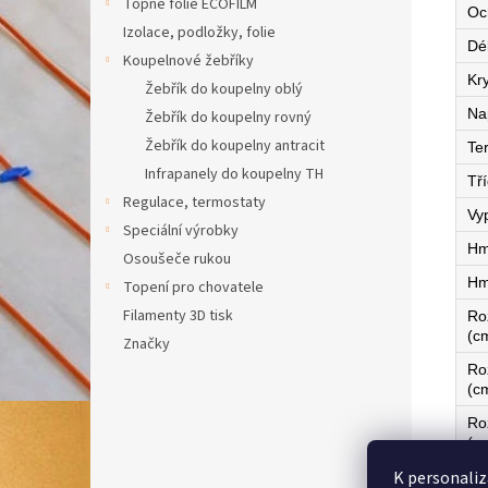
Topné fólie ECOFILM
Oc
Izolace, podložky, folie
Dé
Koupelnové žebříky
Kry
Žebřík do koupelny oblý
Na
Žebřík do koupelny rovný
Žebřík do koupelny antracit
Te
Infrapanely do koupelny TH
Tří
Regulace, termostaty
Vy
Speciální výrobky
Hm
Osoušeče rukou
Hm
Topení pro chovatele
Filamenty 3D tisk
Ro
(c
Značky
Ro
(c
Ro
(c
K personaliz
Ze