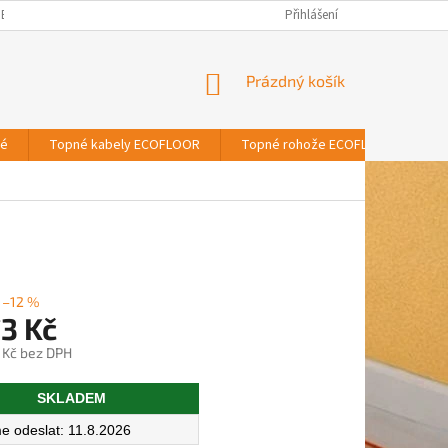
BNÍCH ÚDAJŮ
Přihlášení
NÁKUPNÍ
Prázdný košík
KOŠÍK
vé
Topné kabely ECOFLOOR
Topné rohože ECOFLOOR
T
–12 %
3 Kč
 Kč bez DPH
SKLADEM
11.8.2026