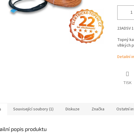
23ADSV 10
Topný ka
vlhkých p
Detailní 
TISK
s
Související soubory (1)
Diskuze
Značka
Ostatní i
ailní popis produktu