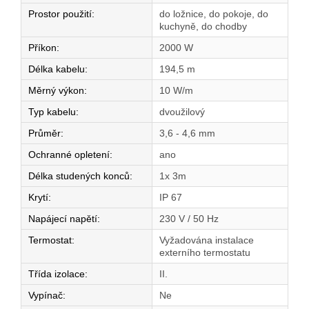
Prostor použití
:
do ložnice, do pokoje, do
kuchyně, do chodby
Příkon
:
2000 W
Délka kabelu
:
194,5 m
Měrný výkon
:
10 W/m
Typ kabelu
:
dvoužilový
Průměr
:
3,6 - 4,6 mm
Ochranné opletení
:
ano
Délka studených konců
:
1x 3m
Krytí
:
IP 67
Napájecí napětí
:
230 V / 50 Hz
Termostat
:
Vyžadována instalace
externího termostatu
Třída izolace
:
II.
Vypínač
:
Ne