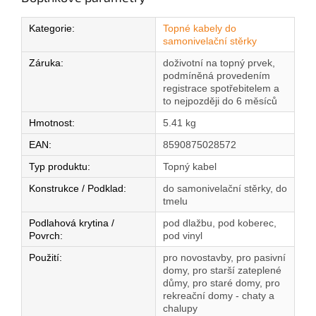
Kategorie
:
Topné kabely do
samonivelační stěrky
Záruka
:
doživotní na topný prvek,
podmíněná provedením
registrace spotřebitelem a
to nejpozději do 6 měsíců
Hmotnost
:
5.41 kg
EAN
:
8590875028572
Typ produktu
:
Topný kabel
Konstrukce / Podklad
:
do samonivelační stěrky, do
tmelu
Podlahová krytina /
pod dlažbu, pod koberec,
Povrch
:
pod vinyl
Použití
:
pro novostavby, pro pasivní
domy, pro starší zateplené
důmy, pro staré domy, pro
rekreační domy - chaty a
chalupy