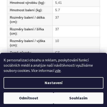
Hmotnost výrobku (kg)
:
5,41
Hmotnost balení (kg)
:
5.7
Rozměry balení / délka
37
(cm)
:
Rozměry balení / šířka
37
(cm)
:
Rozměry balení / výška
10
(cm)
:
Země původu
:
CZ
K personalizaci obsahu a reklam, poskytování funkcí
sociálních médií a analýze naší návštěvnosti využíváme
Z
soubory cookies. Více informací
zde
.
á
Vytvořil Shoptet
p
Nastavení
a
t
Copyright 2026
ELEKTRICKÉ TOPENÍ
. Všechna práva vyhrazena.
í
Odmítnout
Souhlasím
Upravit nastavení cookies