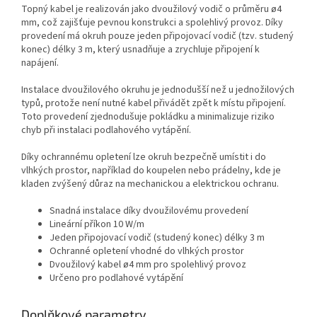
Topný kabel je realizován jako dvoužilový vodič o průměru ø4
mm, což zajišťuje pevnou konstrukci a spolehlivý provoz. Díky
provedení má okruh pouze jeden připojovací vodič (tzv. studený
konec) délky 3 m, který usnadňuje a zrychluje připojení k
napájení.
Instalace dvoužilového okruhu je jednodušší než u jednožilových
typů, protože není nutné kabel přivádět zpět k místu připojení.
Toto provedení zjednodušuje pokládku a minimalizuje riziko
chyb při instalaci podlahového vytápění.
Díky ochrannému opletení lze okruh bezpečně umístit i do
vlhkých prostor, například do koupelen nebo prádelny, kde je
kladen zvýšený důraz na mechanickou a elektrickou ochranu.
Snadná instalace díky dvoužilovému provedení
Lineární příkon 10 W/m
Jeden připojovací vodič (studený konec) délky 3 m
Ochranné opletení vhodné do vlhkých prostor
Dvoužilový kabel ø4 mm pro spolehlivý provoz
Určeno pro podlahové vytápění
Doplňkové parametry