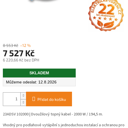
8 553 Kč
–12 %
7 527 Kč
6 220,66 Kč bez DPH
Měrná
SKLADEM
cena:
12.8.2026
Přidat do košíku
23ADSV 102000 | Dvoužilový topný kabel - 2000 W / 194,5 m.
Vhodný pro podlahové vytápění s jednoduchou instalací a ochranou pro