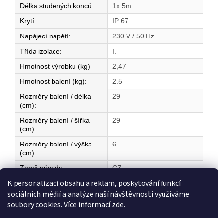
Délka studených konců
:
1x 5m
Krytí
:
IP 67
Napájecí napětí
:
230 V / 50 Hz
Třída izolace
:
I.
Hmotnost výrobku (kg)
:
2,47
Hmotnost balení (kg)
:
2.5
Rozměry balení / délka
29
(cm)
:
Rozměry balení / šířka
29
(cm)
:
Rozměry balení / výška
6
(cm)
:
Země původu
:
CZ
K personalizaci obsahu a reklam, poskytování funkcí
sociálních médií a analýze naší návštěvnosti využíváme
Z
soubory cookies. Více informací
zde
.
á