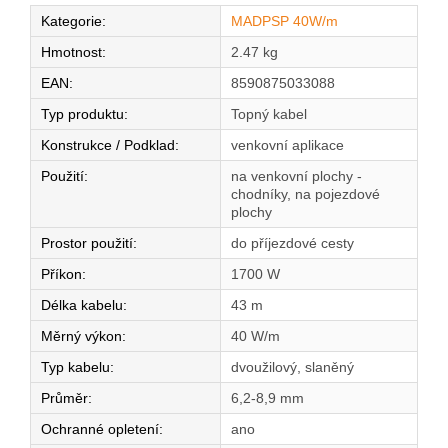
Kategorie
:
MADPSP 40W/m
Hmotnost
:
2.47 kg
EAN
:
8590875033088
Typ produktu
:
Topný kabel
Konstrukce / Podklad
:
venkovní aplikace
Použití
:
na venkovní plochy -
chodníky, na pojezdové
plochy
Prostor použití
:
do příjezdové cesty
Příkon
:
1700 W
Délka kabelu
:
43 m
Měrný výkon
:
40 W/m
Typ kabelu
:
dvoužilový, slaněný
Průměr
:
6,2-8,9 mm
Ochranné opletení
:
ano