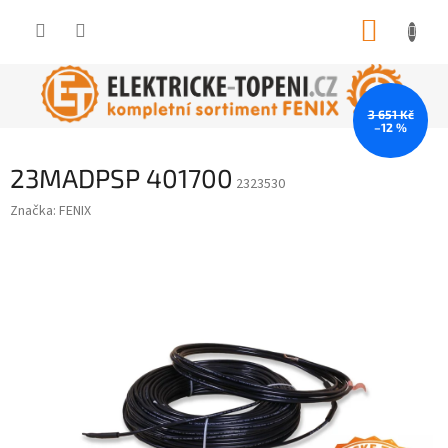
Přejít
NÁKUP
na
obsah
KOŠÍK
3 651 Kč
–12 %
23MADPSP 401700
2323530
Značka:
FENIX