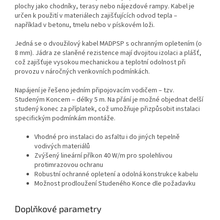
plochy jako chodníky, terasy nebo nájezdové rampy. Kabel je
určen k použití v materiálech zajišťujících odvod tepla –
například v betonu, tmelu nebo v pískovém loži.
Jedná se o dvoužilový kabel MADPSP s ochranným opletením (o
8 mm). Jádra ze slaněné rezistence mají dvojitou izolaci a plášť,
což zajišťuje vysokou mechanickou a teplotní odolnost při
provozu v náročných venkovních podmínkách.
Napájení je řešeno jedním připojovacím vodičem – tzv.
Studeným Koncem – délky 5 m. Na přání je možné objednat delší
studený konec za příplatek, což umožňuje přizpůsobit instalaci
specifickým podmínkám montáže.
Vhodné pro instalaci do asfaltu i do jiných tepelně
vodivých materiálů
Zvýšený lineární příkon 40 W/m pro spolehlivou
protimrazovou ochranu
Robustní ochranné opletení a odolná konstrukce kabelu
Možnost prodloužení Studeného Konce dle požadavku
Doplňkové parametry