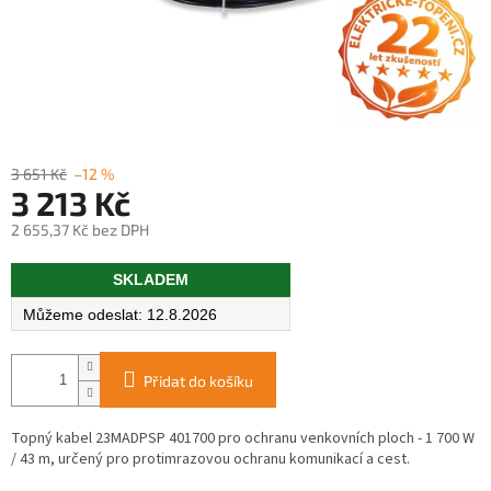
3 651 Kč
–12 %
3 213 Kč
2 655,37 Kč bez DPH
Měrná
SKLADEM
cena:
12.8.2026
Přidat do košíku
Topný kabel 23MADPSP 401700 pro ochranu venkovních ploch - 1 700 W
/ 43 m, určený pro protimrazovou ochranu komunikací a cest.