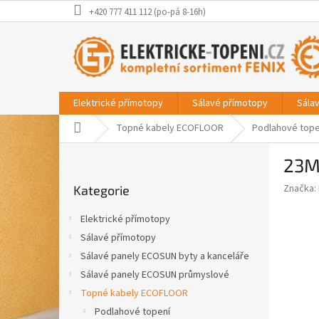
Přejít
+420 777 411 112 (po-pá 8-16h)
na
obsah
Elektrické přímotopy
Sálavé přímotopy
Sála
Domů
Topné kabely ECOFLOOR
Podlahové tope
P
23M
o
Přeskočit
s
Značka:
Kategorie
kategorie
t
r
Elektrické přímotopy
a
Sálavé přímotopy
n
Sálavé panely ECOSUN byty a kanceláře
n
í
Sálavé panely ECOSUN průmyslové
p
Topné kabely ECOFLOOR
a
Podlahové topení