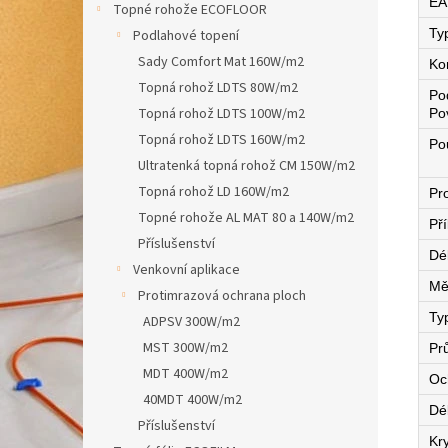
EA
Topné rohože ECOFLOOR
Ty
Podlahové topení
Sady Comfort Mat 160W/m2
Ko
Topná rohož LDTS 80W/m2
Po
Topná rohož LDTS 100W/m2
Po
Topná rohož LDTS 160W/m2
Pou
Ultratenká topná rohož CM 150W/m2
Topná rohož LD 160W/m2
Pro
Topné rohože AL MAT 80 a 140W/m2
Př
Příslušenství
Dé
Venkovní aplikace
Mě
Protimrazová ochrana ploch
Ty
ADPSV 300W/m2
MST 300W/m2
Pr
MDT 400W/m2
Oc
40MDT 400W/m2
Dé
Příslušenství
Kry