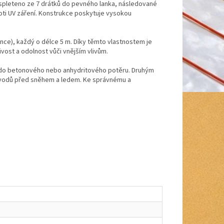
 spleteno ze 7 drátků do pevného lanka, následované
ti UV záření. Konstrukce poskytuje vysokou
ce), každý o délce 5 m. Díky těmto vlastnostem je
vost a odolnost vůči vnějším vlivům.
 do betonového nebo anhydritového potěru. Druhým
 svodů před sněhem a ledem. Ke správnému a