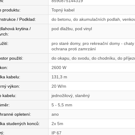
N
:
8590875144319
p produktu
:
Topný kabel
nstrukce / Podklad
:
do betonu, do akumulačních podlah, venkov
dlahová krytina /
pod dlažbu, pod vinyl
vrch
:
žití
:
pro staré domy, pro rekreační domy - chaty 
ochrana proti zamrzání
stor použití
:
do okapu, do svodu, do chodníku, do příjez
íkon
:
2600 W
lka kabelu
:
131,3 m
rný výkon
:
20 W/m
p kabelu
:
jednožilový, slaněný
ůměr
:
5 - 5,5 mm
hranné opletení
:
ano
lka studených konců
:
2x 5m
tí
:
IP 67