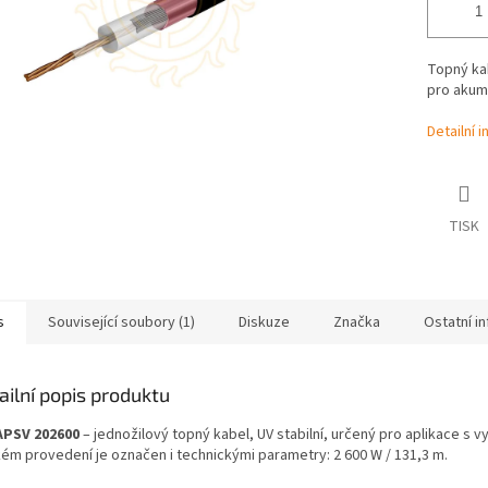
Topný kab
pro akumu
Detailní 
TISK
s
Související soubory (1)
Diskuze
Značka
Ostatní i
ailní popis produktu
PSV 202600
– jednožilový topný kabel, UV stabilní, určený pro aplikace 
kém provedení je označen i technickými parametry: 2 600 W / 131,3 m.