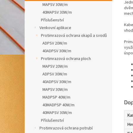
Jedn
MAPSV 30W/m
dvěm
40MAPSV 30W/m
mech
Příslušenství
Kabe
Venkovní aplikace
vhod
Protimrazová ochrana okapů a svodů
Prim
ADPSV 20W/m
využ
40ADPSV 30W/m
úspo
Protimrazová ochrana ploch
MAPSV 20W/m
ADPSV 30W/m
40ADPSV 30W/m
MAPSV 30W/m
MADPSP 40W/m
Dop
40MADPSP 40W/m
40MAPSV 30W/m
Ka
Příslušenství
Hm
Protimrazová ochrana potrubí