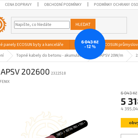
CENA DOPRAVY
OBCHODNÍ PODMÍNKY
PODMÍNKY OCHRANY OSO
HLEDAT
6 043 Kč
vé panely ECOSUN byty a kanceláře
Sálavé panely ECOSUN průmyslo
–12 %
ní
Topné kabely do betonu - akumulační
MAPSV 20W/m
2
APSV 202600
2322518
FENIX
6 043 Kč
5 31
4 395,04
Měrná
obv
cena: