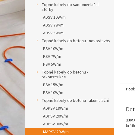
n
Topné kabely do samonivelační
e
stěrky
l
ADSV 10W/m
ADSV 7W/m
ADSV 5W/m
Topné kabely do betonu - novostavby
PSV 10W/m
PSV 7W/m
PSV 5W/m
Topné kabely do betonu -
rekonstrukce
PSV 15W/m
Popi
PSV 10W/m
Topné kabely do betonu - akumulační
ADPSV 18W/m
Det
ADPSV 20W/m
23MA
ADPSV 30W/m
krát
MAPSV 20W/m