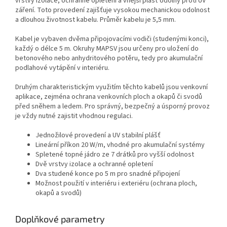
vrstvy izolace, ochranné opletení a vnější plášť odolný proti UV
záření. Toto provedení zajišťuje vysokou mechanickou odolnost
a dlouhou životnost kabelu. Průměr kabelu je 5,5 mm.
Kabel je vybaven dvěma připojovacími vodiči (studenými konci),
každý o délce 5 m. Okruhy MAPSV jsou určeny pro uložení do
betonového nebo anhydritového potěru, tedy pro akumulační
podlahové vytápění v interiéru.
Druhým charakteristickým využitím těchto kabelů jsou venkovní
aplikace, zejména ochrana venkovních ploch a okapů či svodů
před sněhem a ledem. Pro správný, bezpečný a úsporný provoz
je vždy nutné zajistit vhodnou regulaci.
Jednožilové provedení a UV stabilní plášť
Lineární příkon 20 W/m, vhodné pro akumulační systémy
Spletené topné jádro ze 7 drátků pro vyšší odolnost
Dvě vrstvy izolace a ochranné opletení
Dva studené konce po 5 m pro snadné připojení
Možnost použití v interiéru i exteriéru (ochrana ploch,
okapů a svodů)
Doplňkové parametry