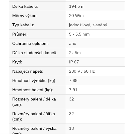
Délka kabelu
:
194,5 m
Měrný výkon
:
20 W/m
Typ kabelu
:
jednožilový, slaněný
Průměr
:
5 - 5,5 mm
Ochranné opletení
:
ano
Délka studených konců
:
2x 5m
Krytí
:
IP 67
Napájecí napětí
:
230 V / 50 Hz
Hmotnost výrobku (kg)
:
7,88
Hmotnost balení (kg)
:
7.91
Rozměry balení / délka
32
(cm)
:
Rozměry balení / šířka
32
(cm)
:
Rozměry balení / výška
13
(cm)
: