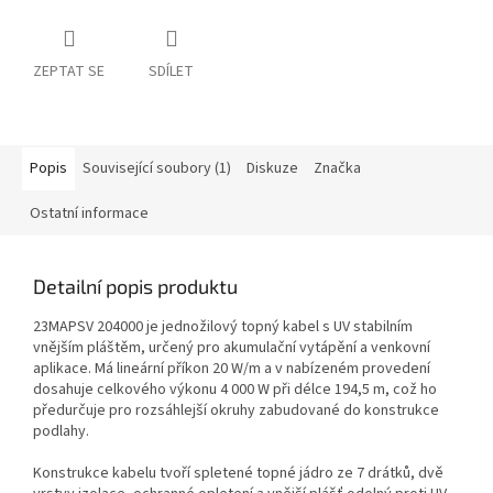
ZEPTAT SE
SDÍLET
Popis
Související soubory (1)
Diskuze
Značka
Ostatní informace
Detailní popis produktu
23MAPSV 204000 je jednožilový topný kabel s UV stabilním
vnějším pláštěm, určený pro akumulační vytápění a venkovní
aplikace. Má lineární příkon 20 W/m a v nabízeném provedení
dosahuje celkového výkonu 4 000 W při délce 194,5 m, což ho
předurčuje pro rozsáhlejší okruhy zabudované do konstrukce
podlahy.
Konstrukce kabelu tvoří spletené topné jádro ze 7 drátků, dvě