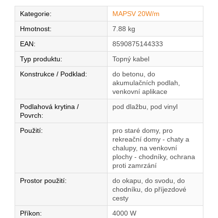
Kategorie
:
MAPSV 20W/m
Hmotnost
:
7.88 kg
EAN
:
8590875144333
Typ produktu
:
Topný kabel
Konstrukce / Podklad
:
do betonu, do
akumulačních podlah,
venkovní aplikace
Podlahová krytina /
pod dlažbu, pod vinyl
Povrch
:
Použití
:
pro staré domy, pro
rekreační domy - chaty a
chalupy, na venkovní
plochy - chodníky, ochrana
proti zamrzání
Prostor použití
:
do okapu, do svodu, do
chodníku, do příjezdové
cesty
Příkon
:
4000 W