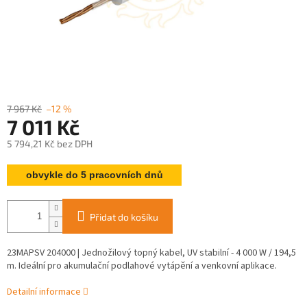
7 967 Kč
–12 %
7 011 Kč
5 794,21 Kč bez DPH
Měrná
obvykle do 5 pracovních dnů
cena:
Přidat do košíku
23MAPSV 204000 | Jednožilový topný kabel, UV stabilní - 4 000 W / 194,5
m. Ideální pro akumulační podlahové vytápění a venkovní aplikace.
Detailní informace