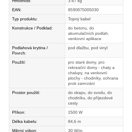
Hmotnost
:
3.67 kg
EAN
:
8590875005030
Typ produktu
:
Topný kabel
Konstrukce / Podklad
:
do betonu, do
akumulačních podlah,
venkovní aplikace
Podlahová krytina /
pod dlažbu, pod vinyl
Povrch
:
Použití
:
pro staré domy, pro
rekreační domy - chaty a
chalupy, na venkovní
plochy - chodníky, ochrana
proti zamrzání
Prostor použití
:
do okapu, do svodu, do
chodníku, do příjezdové
cesty
Příkon
:
2500 W
Délka kabelu
:
84,6 m
Měrný výkon
:
30 W/m