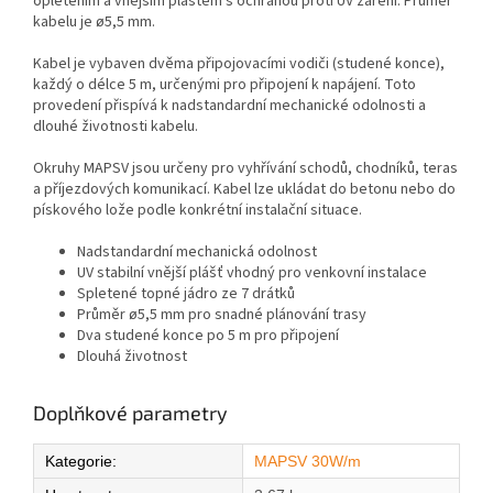
opletením a vnějším pláštěm s ochranou proti UV záření. Průměr
kabelu je ø5,5 mm.
Kabel je vybaven dvěma připojovacími vodiči (studené konce),
každý o délce 5 m, určenými pro připojení k napájení. Toto
provedení přispívá k nadstandardní mechanické odolnosti a
dlouhé životnosti kabelu.
Okruhy MAPSV jsou určeny pro vyhřívání schodů, chodníků, teras
a příjezdových komunikací. Kabel lze ukládat do betonu nebo do
pískového lože podle konkrétní instalační situace.
Nadstandardní mechanická odolnost
UV stabilní vnější plášť vhodný pro venkovní instalace
Spletené topné jádro ze 7 drátků
Průměr ø5,5 mm pro snadné plánování trasy
Dva studené konce po 5 m pro připojení
Dlouhá životnost
Doplňkové parametry
Kategorie
:
MAPSV 30W/m