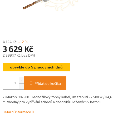
4 124 Kč
–12 %
3 629 Kč
2 999,17 Kč bez DPH
Měrná
obvykle do 5 pracovních dnů
cena:
Přidat do košíku
23MAPSV 302500 | Jednožilový topný kabel, UV stabilní - 2 500 W / 84,6
m. Vhodný pro vyhřívání schodů a chodníků uložených v betonu.
Detailní informace