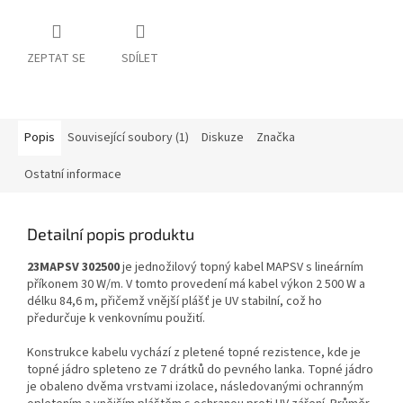
ZEPTAT SE
SDÍLET
Popis
Související soubory (1)
Diskuze
Značka
Ostatní informace
Detailní popis produktu
23MAPSV 302500
je jednožilový topný kabel MAPSV s lineárním
příkonem 30 W/m. V tomto provedení má kabel výkon 2 500 W a
délku 84,6 m, přičemž vnější plášť je UV stabilní, což ho
předurčuje k venkovnímu použití.
Konstrukce kabelu vychází z pletené topné rezistence, kde je
topné jádro spleteno ze 7 drátků do pevného lanka. Topné jádro
je obaleno dvěma vrstvami izolace, následovanými ochranným