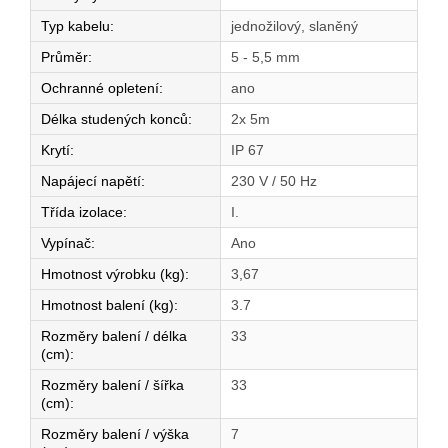
Typ kabelu
:
jednožilový, slaněný
Průměr
:
5 - 5,5 mm
Ochranné opletení
:
ano
Délka studených konců
:
2x 5m
Krytí
:
IP 67
Napájecí napětí
:
230 V / 50 Hz
Třída izolace
:
I.
Vypínač
:
Ano
Hmotnost výrobku (kg)
:
3,67
Hmotnost balení (kg)
:
3.7
Rozměry balení / délka
33
(cm)
:
Rozměry balení / šířka
33
(cm)
:
Rozměry balení / výška
7