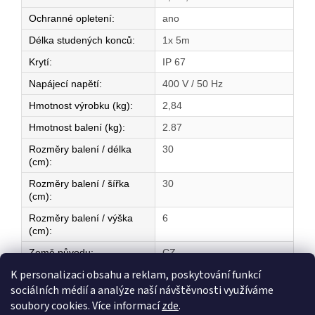
Ochranné opletení
:
ano
Délka studených konců
:
1x 5m
Krytí
:
IP 67
Napájecí napětí
:
400 V / 50 Hz
Hmotnost výrobku (kg)
:
2,84
Hmotnost balení (kg)
:
2.87
Rozměry balení / délka
30
(cm)
:
Rozměry balení / šířka
30
(cm)
:
Rozměry balení / výška
6
(cm)
:
Země původu
:
CZ
K personalizaci obsahu a reklam, poskytování funkcí
sociálních médií a analýze naší návštěvnosti využíváme
Z
soubory cookies. Více informací
zde
.