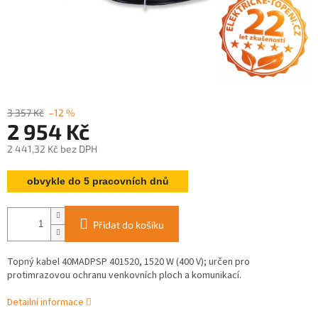
3 357 Kč
–12 %
2 954 Kč
2 441,32 Kč bez DPH
Měrná
obvykle do 5 pracovních dnů
cena:
Přidat do košíku
Topný kabel 40MADPSP 401520, 1520 W (400 V); určen pro
protimrazovou ochranu venkovních ploch a komunikací.
Detailní informace