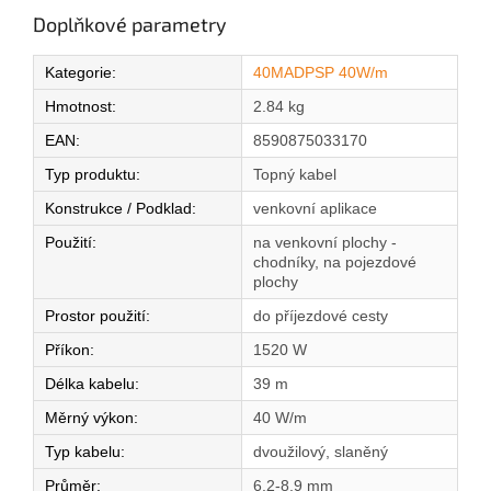
Doplňkové parametry
Kategorie
:
40MADPSP 40W/m
Hmotnost
:
2.84 kg
EAN
:
8590875033170
Typ produktu
:
Topný kabel
Konstrukce / Podklad
:
venkovní aplikace
Použití
:
na venkovní plochy -
chodníky, na pojezdové
plochy
Prostor použití
:
do příjezdové cesty
Příkon
:
1520 W
Délka kabelu
:
39 m
Měrný výkon
:
40 W/m
Typ kabelu
:
dvoužilový, slaněný
Průměr
:
6,2-8,9 mm