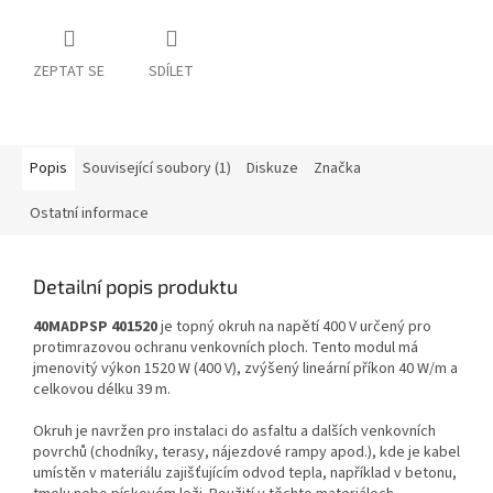
ZEPTAT SE
SDÍLET
Popis
Související soubory (1)
Diskuze
Značka
Ostatní informace
Detailní popis produktu
40MADPSP 401520
je topný okruh na napětí 400 V určený pro
protimrazovou ochranu venkovních ploch. Tento modul má
jmenovitý výkon 1520 W (400 V), zvýšený lineární příkon 40 W/m a
celkovou délku 39 m.
Okruh je navržen pro instalaci do asfaltu a dalších venkovních
povrchů (chodníky, terasy, nájezdové rampy apod.), kde je kabel
umístěn v materiálu zajišťujícím odvod tepla, například v betonu,