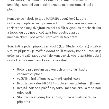
tmelu nebo pískovém loži. Použití v těchto materiálech
umožňuje spolehlivou protimrazovou ochranu komunikací a
ploch.
Konstrukce kabelu je typu MADPSP: dvoužilový kabel s
ochranným opletením o průměru 8 mm. Jádrá jsou ze slaněné
rezistence a mají dvojitou izolaci a plášť s vysokou mechanickou
a tepelnou odolností, což zajišťuje odolnost proti
mechanickému poškození i provozním teplotám.
Součástí je jeden připojovací vodič (tzv. Studený Konec) o délce
5 m; za příplatek je možné dodat delší studený konec. Produkt je
určen pro trvalé zabudování do konstrukcí, kde je zajištěn dobrý
odvod tepla a mechanická ochrana kabelu.
Určeno pro protimrazovou ochranu komunikací a
venkovních ploch
Vyšší lineární příkon 40 W/m při napětí 400 V
Dvoužilový kabel MADPSP s ochranným opletením (8 mm)
Dvojitá izolace a plášť s vysokou mechanickou a tepelnou
odolností
Standardní studený konec 5 m, možnost delšího SK za
příplatek