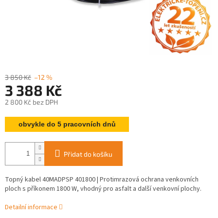
3 850 Kč
–12 %
3 388 Kč
2 800 Kč bez DPH
Měrná
obvykle do 5 pracovních dnů
cena:
Přidat do košíku
Topný kabel 40MADPSP 401800 | Protimrazová ochrana venkovních
ploch s příkonem 1800 W, vhodný pro asfalt a další venkovní plochy.
Detailní informace