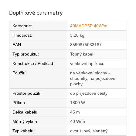
Doplňkové parametry
Kategorie
:
40MADPSP 40W/m
Hmotnost
:
3.28 kg
EAN
:
8590875033187
Typ produktu
:
Topný kabel
Konstrukce / Podklad
:
venkovní aplikace
Použití
:
na venkovní plochy -
chodníky, na pojezdové
plochy
Prostor použití
:
do příjezdové cesty
Příkon
:
1800 W
Délka kabelu
:
45 m
Měrný výkon
:
40 W/m
Typ kabelu
:
dvoužilový, slaněný