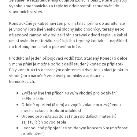
ze slaněné rezistence mají dvojitou izolaci a plášť, které zajišťují
vysokou mechanickou a teplotní odolnost při zabudování do
stavebních vrstev.
Konstrukčně je kabel navržen pro instalaci přímo do asfaltu, ale
je vhodný i pro jiné venkovní plochy jako chodníky, terasy nebo
nájezdové rampy. Aby byl zajištěn správný odvod tepla, je kabel
umisťován do materiálu zajišťujícího tepelný kontakt — například
do betonu, tmelu nebo pískového lože.
Produkt má jeden připojovací vodič (tzv. Studený Konec) o délce
5 m; na přání je možné pořídit delší studený konec za příplatek.
Díky konstrukci s ochranným opletením a dvojitou izolací je okruh
vhodný pro náročné venkovní podmínky a aplikace v
komunikacích.
Zvýšený lineární příkon 40 W/m vhodný pro odtávání
sněhu a ledu
Odolné opletení (8 mm) a dvojitá izolace pro zvýšenou
mechanickou a teplotní odolnost
Určeno pro instalaci do asfaltu i do dalších materiálů
zajišťujících odvod tepla
Jednoduché připojení se studeným koncem 5 m (možnost
prodloužení)