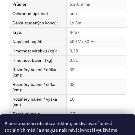
Průměr
:
6,2-8,9 mm
Ochranné opletení
:
ano
Délka studených konců
:
1x 5m
Krytí
:
IP 67
Napájecí napětí
:
400 V / 50 Hz
Hmotnost výrobku (kg)
:
3,28
Hmotnost balení (kg)
:
3.31
Rozměry balení / délka
32
(cm)
:
Rozměry balení / šířka
32
(cm)
:
Rozměry balení / výška
10
(cm)
:
Země původu
:
CZ
K personalizaci obsahu a reklam, poskytování funkcí
sociálních médií a analýze naší návštěvnosti využíváme