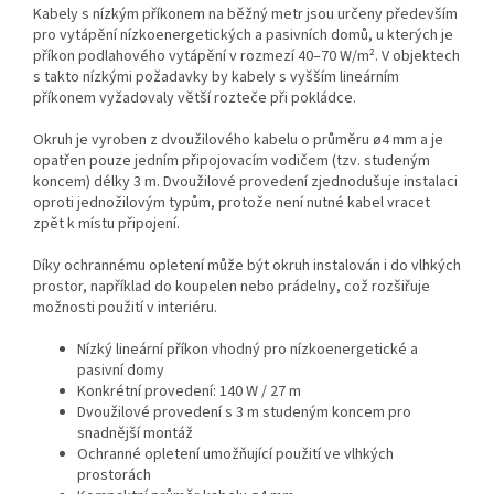
Kabely s nízkým příkonem na běžný metr jsou určeny především
pro vytápění nízkoenergetických a pasivních domů, u kterých je
příkon podlahového vytápění v rozmezí 40–70 W/m². V objektech
s takto nízkými požadavky by kabely s vyšším lineárním
příkonem vyžadovaly větší rozteče při pokládce.
Okruh je vyroben z dvoužilového kabelu o průměru ø4 mm a je
opatřen pouze jedním připojovacím vodičem (tzv. studeným
koncem) délky 3 m. Dvoužilové provedení zjednodušuje instalaci
oproti jednožilovým typům, protože není nutné kabel vracet
zpět k místu připojení.
Díky ochrannému opletení může být okruh instalován i do vlhkých
prostor, například do koupelen nebo prádelny, což rozšiřuje
možnosti použití v interiéru.
Nízký lineární příkon vhodný pro nízkoenergetické a
pasivní domy
Konkrétní provedení: 140 W / 27 m
Dvoužilové provedení s 3 m studeným koncem pro
snadnější montáž
Ochranné opletení umožňující použití ve vlhkých
prostorách