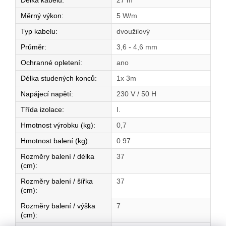
Délka kabelu
:
27 m
Měrný výkon
:
5 W/m
Typ kabelu
:
dvoužilový
Průměr
:
3,6 - 4,6 mm
Ochranné opletení
:
ano
Délka studených konců
:
1x 3m
Napájecí napětí
:
230 V / 50 H
Třída izolace
:
I.
Hmotnost výrobku (kg)
:
0,7
Hmotnost balení (kg)
:
0.97
Rozměry balení / délka
37
(cm)
:
Rozměry balení / šířka
37
(cm)
:
Rozměry balení / výška
7
(cm)
: