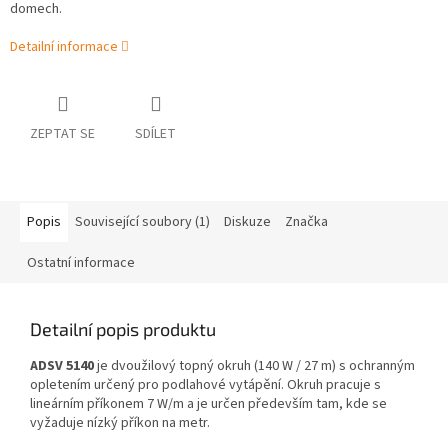
domech.
Detailní informace
ZEPTAT SE
SDÍLET
Popis
Související soubory (1)
Diskuze
Značka
Ostatní informace
Detailní popis produktu
ADSV 5140
je dvoužilový topný okruh (140 W / 27 m) s ochranným
opletením určený pro podlahové vytápění. Okruh pracuje s
lineárním příkonem 7 W/m a je určen především tam, kde se
vyžaduje nízký příkon na metr.