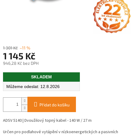
1 301 Kč
–11 %
1 145 Kč
946,28 Kč bez DPH
Měrná
SKLADEM
cena:
12.8.2026
Přidat do košíku
ADSV 5140 | Dvoužilový topný kabel - 140 W / 27 m
Určen pro podlahové vytápění v nízkoenergetických a pasivních