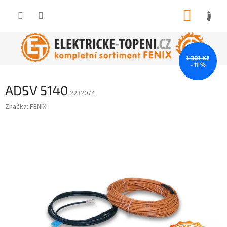
Přejít
NÁKUP
na
obsah
KOŠÍK
1 301 Kč
–11 %
ADSV 5140
2232074
Značka:
FENIX