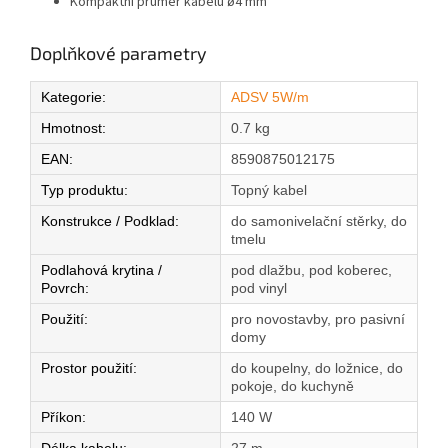
Kompaktní průměr kabelu ø4 mm
Doplňkové parametry
Kategorie
:
ADSV 5W/m
Hmotnost
:
0.7 kg
EAN
:
8590875012175
Typ produktu
:
Topný kabel
Konstrukce / Podklad
:
do samonivelační stěrky, do
tmelu
Podlahová krytina /
pod dlažbu, pod koberec,
Povrch
:
pod vinyl
Použití
:
pro novostavby, pro pasivní
domy
Prostor použití
:
do koupelny, do ložnice, do
pokoje, do kuchyně
Příkon
:
140 W