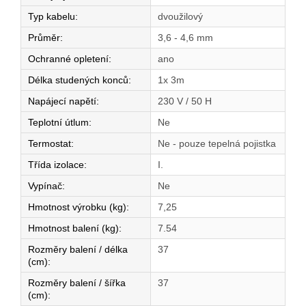
Typ kabelu
:
dvoužilový
Průměr
:
3,6 - 4,6 mm
Ochranné opletení
:
ano
Délka studených konců
:
1x 3m
Napájecí napětí
:
230 V / 50 H
Teplotní útlum
:
Ne
Termostat
:
Ne - pouze tepelná pojistka
Třída izolace
:
I.
Vypínač
:
Ne
Hmotnost výrobku (kg)
:
7,25
Hmotnost balení (kg)
:
7.54
Rozměry balení / délka
37
(cm)
:
Rozměry balení / šířka
37
(cm)
: