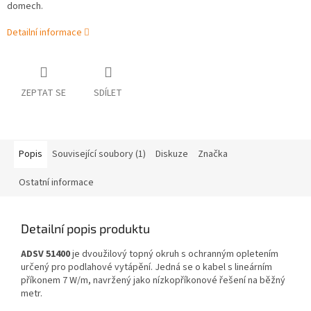
domech.
Detailní informace
ZEPTAT SE
SDÍLET
Popis
Související soubory (1)
Diskuze
Značka
Ostatní informace
Detailní popis produktu
ADSV 51400
je dvoužilový topný okruh s ochranným opletením
určený pro podlahové vytápění. Jedná se o kabel s lineárním
příkonem 7 W/m, navržený jako nízkopříkonové řešení na běžný
metr.