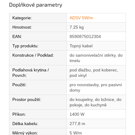
Doplňkové parametry
Kategorie
:
ADSV 5W/m
Hmotnost
:
7.25 kg
EAN
:
8590875012304
Typ produktu
:
Topný kabel
Konstrukce / Podklad
:
do samonivelační stěrky, do
tmelu
Podlahová krytina /
pod dlažbu, pod koberec,
Povrch
:
pod vinyl
Použití
:
pro novostavby, pro pasivní
domy
Prostor použití
:
do koupelny, do ložnice, do
pokoje, do kuchyně
Příkon
:
1400 W
Délka kabelu
:
277,8 m
Měrný výkon
:
5 W/m