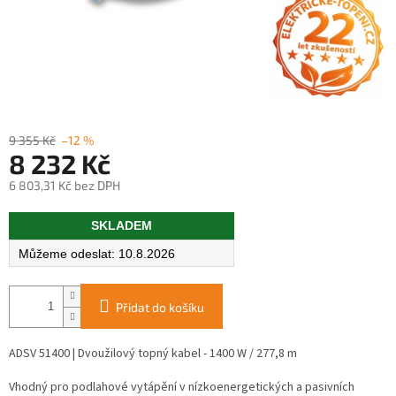
9 355 Kč
–12 %
8 232 Kč
6 803,31 Kč bez DPH
Měrná
SKLADEM
cena:
10.8.2026
Přidat do košíku
ADSV 51400 | Dvoužilový topný kabel - 1400 W / 277,8 m
Vhodný pro podlahové vytápění v nízkoenergetických a pasivních