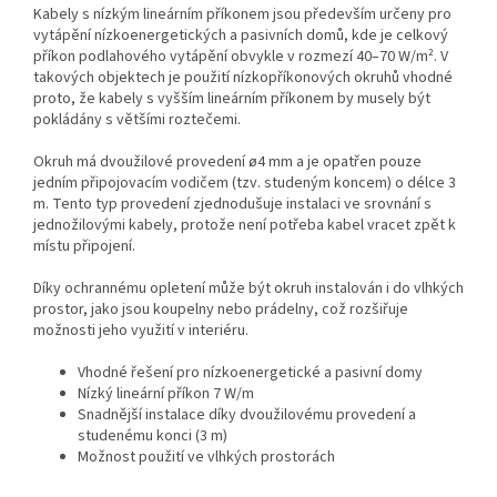
Kabely s nízkým lineárním příkonem jsou především určeny pro
vytápění nízkoenergetických a pasivních domů, kde je celkový
příkon podlahového vytápění obvykle v rozmezí 40–70 W/m². V
takových objektech je použití nízkopříkonových okruhů vhodné
proto, že kabely s vyšším lineárním příkonem by musely být
pokládány s většími roztečemi.
Okruh má dvoužilové provedení ø4 mm a je opatřen pouze
jedním připojovacím vodičem (tzv. studeným koncem) o délce 3
m. Tento typ provedení zjednodušuje instalaci ve srovnání s
jednožilovými kabely, protože není potřeba kabel vracet zpět k
místu připojení.
Díky ochrannému opletení může být okruh instalován i do vlhkých
prostor, jako jsou koupelny nebo prádelny, což rozšiřuje
možnosti jeho využití v interiéru.
Vhodné řešení pro nízkoenergetické a pasivní domy
Nízký lineární příkon 7 W/m
Snadnější instalace díky dvoužilovému provedení a
studenému konci (3 m)
Možnost použití ve vlhkých prostorách