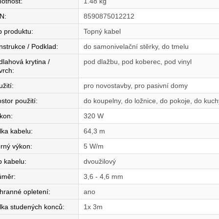
otnost
:
1.48 kg
N
:
8590875012212
p produktu
:
Topný kabel
nstrukce / Podklad
:
do samonivelační stěrky, do tmelu
dlahová krytina /
pod dlažbu, pod koberec, pod vinyl
vrch
:
žití
:
pro novostavby, pro pasivní domy
stor použití
:
do koupelny, do ložnice, do pokoje, do kuc
íkon
:
320 W
lka kabelu
:
64,3 m
rný výkon
:
5 W/m
p kabelu
:
dvoužilový
ůměr
:
3,6 - 4,6 mm
hranné opletení
:
ano
lka studených konců
:
1x 3m