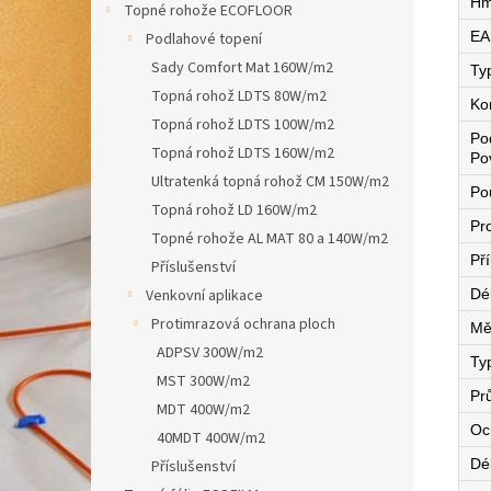
Hm
Topné rohože ECOFLOOR
EA
Podlahové topení
Sady Comfort Mat 160W/m2
Ty
Topná rohož LDTS 80W/m2
Ko
Topná rohož LDTS 100W/m2
Po
Topná rohož LDTS 160W/m2
Po
Ultratenká topná rohož CM 150W/m2
Pou
Topná rohož LD 160W/m2
Pro
Topné rohože AL MAT 80 a 140W/m2
Př
Příslušenství
Venkovní aplikace
Dé
Protimrazová ochrana ploch
Mě
ADPSV 300W/m2
Ty
MST 300W/m2
Pr
MDT 400W/m2
Oc
40MDT 400W/m2
Dé
Příslušenství