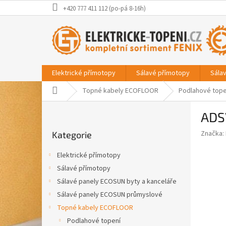
Přejít
+420 777 411 112 (po-pá 8-16h)
na
obsah
Elektrické přímotopy
Sálavé přímotopy
Sála
Domů
Topné kabely ECOFLOOR
Podlahové tope
P
ADS
o
Přeskočit
s
Značka:
Kategorie
kategorie
t
r
Elektrické přímotopy
a
Sálavé přímotopy
n
Sálavé panely ECOSUN byty a kanceláře
n
í
Sálavé panely ECOSUN průmyslové
p
Topné kabely ECOFLOOR
a
Podlahové topení