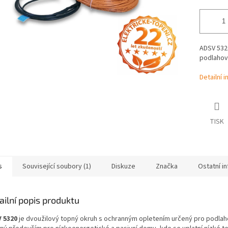
ADSV 5320
podlahov
Detailní 
TISK
s
Související soubory (1)
Diskuze
Značka
Ostatní i
ailní popis produktu
 5320
je dvoužilový topný okruh s ochranným opletením určený pro podlahov