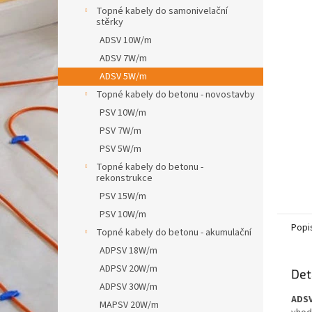
n
Topné kabely do samonivelační
e
stěrky
l
ADSV 10W/m
ADSV 7W/m
ADSV 5W/m
Topné kabely do betonu - novostavby
PSV 10W/m
PSV 7W/m
PSV 5W/m
Topné kabely do betonu -
rekonstrukce
PSV 15W/m
PSV 10W/m
Popi
Topné kabely do betonu - akumulační
ADPSV 18W/m
ADPSV 20W/m
Det
ADPSV 30W/m
ADSV
MAPSV 20W/m