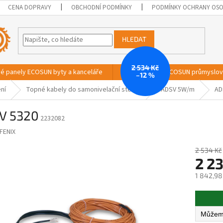
CENA DOPRAVY
OBCHODNÍ PODMÍNKY
PODMÍNKY OCHRANY OSO
HLEDAT
2 534 Kč
vé panely ECOSUN byty a kanceláře
Sálavé panely ECOSUN průmyslo
–12 %
ní
Topné kabely do samonivelační stěrky
ADSV 5W/m
AD
V 5320
2232082
FENIX
2 534 Kč
2 2
1 842,98
Měrná
cena: