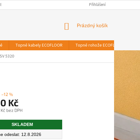
BNÍCH ÚDAJŮ
Přihlášení
NÁKUPNÍ
Prázdný košík
KOŠÍK
vé
Topné kabely ECOFLOOR
Topné rohože ECOFLOOR
T
SV 5320
–12 %
30 Kč
 Kč bez DPH
SKLADEM
12.8.2026