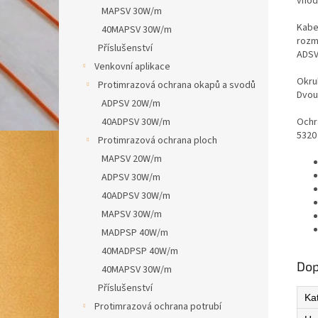
vhod
MAPSV 30W/m
Kabe
40MAPSV 30W/m
rozm
Příslušenství
ADSV
Venkovní aplikace
Okru
Protimrazová ochrana okapů a svodů
Dvou
ADPSV 20W/m
40ADPSV 30W/m
Ochr
5320
Protimrazová ochrana ploch
MAPSV 20W/m
ADPSV 30W/m
40ADPSV 30W/m
MAPSV 30W/m
MADPSP 40W/m
40MADPSP 40W/m
Dop
40MAPSV 30W/m
Příslušenství
Ka
Protimrazová ochrana potrubí