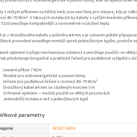
ný především pro nízkoenergetické a pasivní domy, kde se uplatní nízké te
ly s nízkým příkonem na běžný metr jsou navrženy pro situace, kdy je ce
ezí 40–70 W/m². V takových instalacích by kabely s vyšším lineárním příko
 5320 umožňuje kompaktnější a rovnoměrné rozložení tepla.
h je z dvoužilového kabelu o průměru ø4 mm a je vybaven jedním připojov
žilové provedení usnadňuje montáž oproti jednožilovým typům, protože není
anné opletení zvyšuje mechanickou odolnost a umožňuje použití i ve vlhký
 tak představuje bezpečné a praktické řešení pro podlahové vytápění s ní
Lineární příkon 7 W/m
Vhodné pro nízkoenergetické a pasivní domy
Určeno pro podlahová řešení v rozmezí 40–70 W/m²
Dvoužilový kabel ø4 mm se studeným koncem 3 m
Ochranné opletení — možné použití ve vlhkých prostorách
Jednodušší instalace než u jednožilových typů
lňkové parametry
tegorie
:
ADSV 5W/m