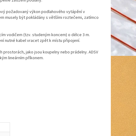
pelné zatížení podlahy.
lkový požadovaný výkon podlahového vytápění v
nem musely být pokládány s většími roztečemi, zatímco
acím vodičem (tzv. studeným koncem) o délce 3 m.
 nutné kabel vracet zpět k místu připojení.
ch prostorách, jako jsou koupelny nebo prádelny. ADSV
zkým lineárním příkonem.