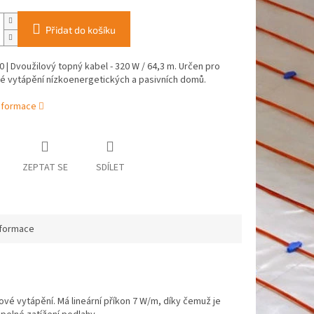
Přidat do košíku
 | Dvoužilový topný kabel - 320 W / 64,3 m. Určen pro
é vytápění nízkoenergetických a pasivních domů.
informace
ZEPTAT SE
SDÍLET
nformace
é vytápění. Má lineární příkon 7 W/m, díky čemuž je