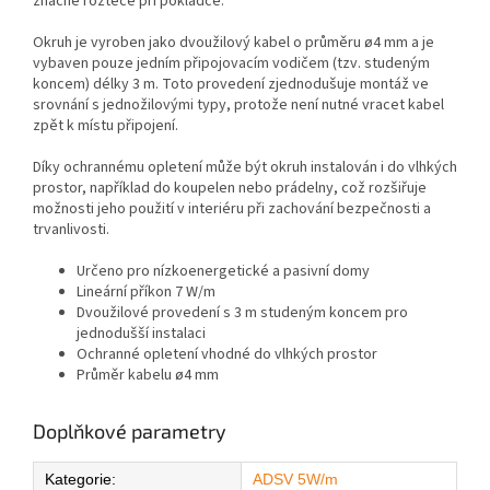
značné rozteče při pokládce.
Okruh je vyroben jako dvoužilový kabel o průměru ø4 mm a je
vybaven pouze jedním připojovacím vodičem (tzv. studeným
koncem) délky 3 m. Toto provedení zjednodušuje montáž ve
srovnání s jednožilovými typy, protože není nutné vracet kabel
zpět k místu připojení.
Díky ochrannému opletení může být okruh instalován i do vlhkých
prostor, například do koupelen nebo prádelny, což rozšiřuje
možnosti jeho použití v interiéru při zachování bezpečnosti a
trvanlivosti.
Určeno pro nízkoenergetické a pasivní domy
Lineární příkon 7 W/m
Dvoužilové provedení s 3 m studeným koncem pro
jednodušší instalaci
Ochranné opletení vhodné do vlhkých prostor
Průměr kabelu ø4 mm
Doplňkové parametry
Kategorie
:
ADSV 5W/m