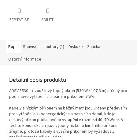
ZEPTAT SE
SDÍLET
Popis
Související soubory (1)
Diskuze
Značka
Ostatní informace
Detailní popis produktu
ADSV 5530 – dvoužilový topný okruh (530 W / 107,3 m) určený pro
podlahové vytápění s lineárním příkonem 7 W/m.
Kabely s nízkým příkonem na běžný metr jsou určeny především
pro vytápění nízkoenergetických a pasivních domů, kde je
celkový příkon podlahového vytápění v rozmezí 40–70 W/m². V
těchto konstrukcích jsou výhody nízkého lineárního příkonu
zřejmé, protože kabely s vyšším příkonem by vyžadovaly