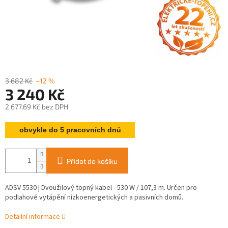
3 682 Kč
–12 %
3 240 Kč
2 677,69 Kč bez DPH
Měrná
obvykle do 5 pracovních dnů
cena:
Přidat do košíku
ADSV 5530 | Dvoužilový topný kabel - 530 W / 107,3 m. Určen pro
podlahové vytápění nízkoenergetických a pasivních domů.
Detailní informace