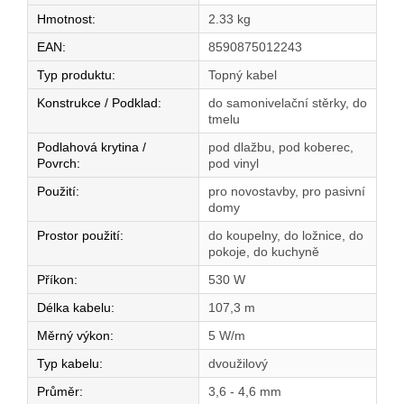
Hmotnost
:
2.33 kg
EAN
:
8590875012243
Typ produktu
:
Topný kabel
Konstrukce / Podklad
:
do samonivelační stěrky, do
tmelu
Podlahová krytina /
pod dlažbu, pod koberec,
Povrch
:
pod vinyl
Použití
:
pro novostavby, pro pasivní
domy
Prostor použití
:
do koupelny, do ložnice, do
pokoje, do kuchyně
Příkon
:
530 W
Délka kabelu
:
107,3 m
Měrný výkon
:
5 W/m
Typ kabelu
:
dvoužilový
Průměr
:
3,6 - 4,6 mm