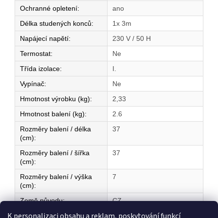
Ochranné opletení
:
ano
Délka studených konců
:
1x 3m
Napájecí napětí
:
230 V / 50 H
Termostat
:
Ne
Třída izolace
:
I.
Vypínač
:
Ne
Hmotnost výrobku (kg)
:
2,33
Hmotnost balení (kg)
:
2.6
Rozměry balení / délka
37
(cm)
:
Rozměry balení / šířka
37
(cm)
:
Rozměry balení / výška
7
(cm)
:
Země původu
:
CZ
K personalizaci obsahu a reklam, poskytování funkcí