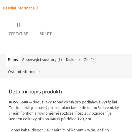
Detailní informace
ZEPTAT SE
SDÍLET
Popis
Související soubory (1)
Diskuze
Značka
Ostatní informace
Detailní popis produktu
ADSV 5640
— dvoužilový topný okruh pro podlahové vytápění.
Tento okruh je určený pro instalaci tam, kde se požaduje nízký
lineární příkon a rovnoměrné rozložení tepla; v označení je
uveden celkový příkon 640 W při délce 129,2 m.
Topný kabel disponuje lineárním příkonem 7 W/m, což ho