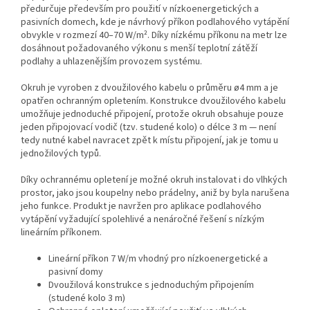
předurčuje především pro použití v nízkoenergetických a
pasivních domech, kde je návrhový příkon podlahového vytápění
obvykle v rozmezí 40–70 W/m². Díky nízkému příkonu na metr lze
dosáhnout požadovaného výkonu s menší teplotní zátěží
podlahy a uhlazenějším provozem systému.
Okruh je vyroben z dvoužilového kabelu o průměru ø4 mm a je
opatřen ochranným opletením. Konstrukce dvoužilového kabelu
umožňuje jednoduché připojení, protože okruh obsahuje pouze
jeden připojovací vodič (tzv. studené kolo) o délce 3 m — není
tedy nutné kabel navracet zpět k místu připojení, jak je tomu u
jednožilových typů.
Díky ochrannému opletení je možné okruh instalovat i do vlhkých
prostor, jako jsou koupelny nebo prádelny, aniž by byla narušena
jeho funkce. Produkt je navržen pro aplikace podlahového
vytápění vyžadující spolehlivé a nenáročné řešení s nízkým
lineárním příkonem.
Lineární příkon 7 W/m vhodný pro nízkoenergetické a
pasivní domy
Dvoužilová konstrukce s jednoduchým připojením
(studené kolo 3 m)