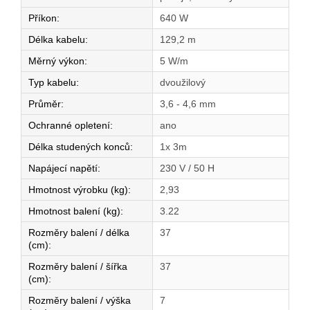
Příkon
:
640 W
Délka kabelu
:
129,2 m
Měrný výkon
:
5 W/m
Typ kabelu
:
dvoužilový
Průměr
:
3,6 - 4,6 mm
Ochranné opletení
:
ano
Délka studených konců
:
1x 3m
Napájecí napětí
:
230 V / 50 H
Hmotnost výrobku (kg)
:
2,93
Hmotnost balení (kg)
:
3.22
Rozměry balení / délka
37
(cm)
:
Rozměry balení / šířka
37
(cm)
:
Rozměry balení / výška
7