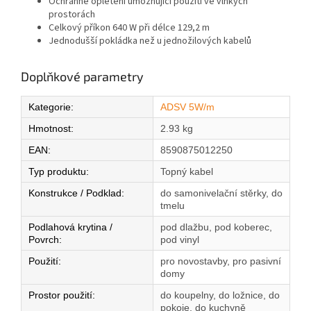
Ochranné opletení umožňující použití ve vlhkých
prostorách
Celkový příkon 640 W při délce 129,2 m
Jednodušší pokládka než u jednožilových kabelů
Doplňkové parametry
Kategorie
:
ADSV 5W/m
Hmotnost
:
2.93 kg
EAN
:
8590875012250
Typ produktu
:
Topný kabel
Konstrukce / Podklad
:
do samonivelační stěrky, do
tmelu
Podlahová krytina /
pod dlažbu, pod koberec,
Povrch
:
pod vinyl
Použití
:
pro novostavby, pro pasivní
domy
Prostor použití
:
do koupelny, do ložnice, do
pokoje, do kuchyně