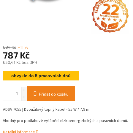
894 Kč
–11 %
787 Kč
650,41 Kč bez DPH
Měrná
obvykle do 5 pracovních dnů
cena:
Přidat do košíku
ADSV 7055 | Dvoužilový topný kabel - 55 W / 7,9 m
Vhodný pro podlahové vytápění nízkoenergetických a pasivních domů.
Detailní informace