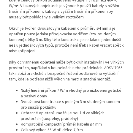
kde je celkový příkon podlahového vytápění v rozmezí 40–70
W/m². V takových objektech je výhodné použít kabely s nižším
lineárním příkonem; kabely s vyšším lineárním příkonem by
musely být pokládány s velkými roztečemi.
Okruh je tvořen dvoužilovým kabelem o průměru ø4 mm a je
opatřen pouze jedním připojovacím vodičem (tzv. studeným
koncem) délky 3 m. Díky této konstrukci je instalace jednodušší
než u jednožilových typů, protože není třeba kabel vracet zpět k
místu připojení.
Díky ochrannému opletení může být okruh instalován i ve vlhkých
prostorách, například v koupelnách nebo prádelnách. ADSV 7055
tak nabízí praktické a bezpečné řešení podlahového vytápění
tam, kde je potřeba nižší výkon na metr a snadná montáž.
Nízký lineární příkon 7 W/m vhodný pro nízkoenergetické
a pasivní domy
Dvoužilová konstrukce s jediným 3 m studeným koncem
pro snazší pokládku
Ochranné opletení umožňuje použití ve vlhkých
prostorách (koupelny, prádelny)
Kompatibilní kompaktní průměr kabelu ø4 mm
Celkový výkon 55 W při délce 7,9 m