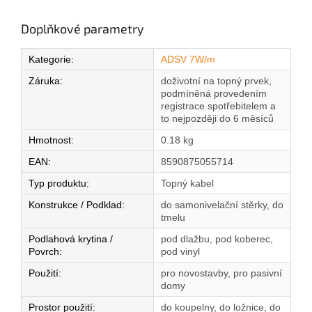
Doplňkové parametry
Kategorie
:
ADSV 7W/m
Záruka
:
doživotní na topný prvek,
podmíněná provedením
registrace spotřebitelem a
to nejpozději do 6 měsíců
Hmotnost
:
0.18 kg
EAN
:
8590875055714
Typ produktu
:
Topný kabel
Konstrukce / Podklad
:
do samonivelační stěrky, do
tmelu
Podlahová krytina /
pod dlažbu, pod koberec,
Povrch
:
pod vinyl
Použití
:
pro novostavby, pro pasivní
domy
Prostor použití
:
do koupelny, do ložnice, do