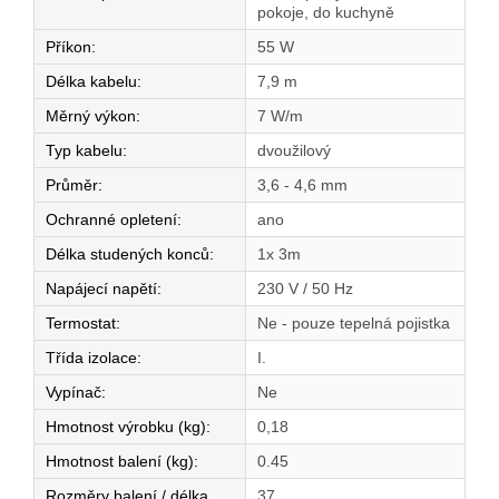
pokoje, do kuchyně
Příkon
:
55 W
Délka kabelu
:
7,9 m
Měrný výkon
:
7 W/m
Typ kabelu
:
dvoužilový
Průměr
:
3,6 - 4,6 mm
Ochranné opletení
:
ano
Délka studených konců
:
1x 3m
Napájecí napětí
:
230 V / 50 Hz
Termostat
:
Ne - pouze tepelná pojistka
Třída izolace
:
I.
Vypínač
:
Ne
Hmotnost výrobku (kg)
:
0,18
Hmotnost balení (kg)
:
0.45
Rozměry balení / délka
37