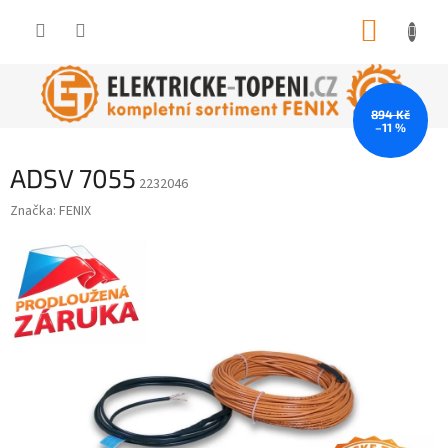
Přejít
NÁKUP
na
obsah
KOŠÍK
894 Kč
–11 %
ADSV 7055
2232046
Značka:
FENIX