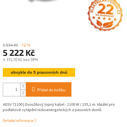
5 934 Kč
–12 %
5 222 Kč
4 315,70 Kč bez DPH
Měrná
obvykle do 5 pracovních dnů
cena:
Přidat do košíku
ADSV 71100 | Dvoužilový topný kabel - 1100 W / 155,1 m. Ideální pro
podlahové vytápění nízkoenergetických a pasivních domů.
Detailní informace