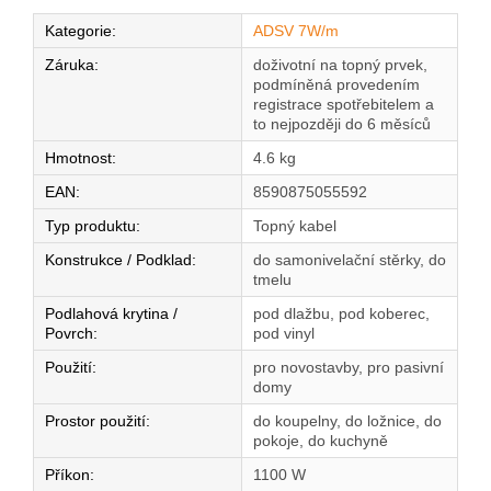
Kategorie
:
ADSV 7W/m
Záruka
:
doživotní na topný prvek,
podmíněná provedením
registrace spotřebitelem a
to nejpozději do 6 měsíců
Hmotnost
:
4.6 kg
EAN
:
8590875055592
Typ produktu
:
Topný kabel
Konstrukce / Podklad
:
do samonivelační stěrky, do
tmelu
Podlahová krytina /
pod dlažbu, pod koberec,
Povrch
:
pod vinyl
Použití
:
pro novostavby, pro pasivní
domy
Prostor použití
:
do koupelny, do ložnice, do
pokoje, do kuchyně
Příkon
:
1100 W