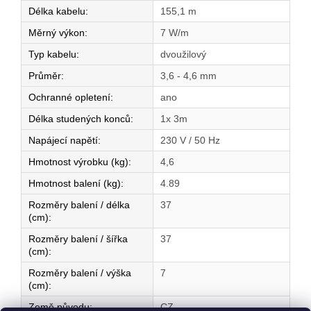
Délka kabelu
:
155,1 m
Měrný výkon
:
7 W/m
Typ kabelu
:
dvoužilový
Průměr
:
3,6 - 4,6 mm
Ochranné opletení
:
ano
Délka studených konců
:
1x 3m
Napájecí napětí
:
230 V / 50 Hz
Hmotnost výrobku (kg)
:
4,6
Hmotnost balení (kg)
:
4.89
Rozměry balení / délka
37
(cm)
:
Rozměry balení / šířka
37
(cm)
:
Rozměry balení / výška
7
(cm)
:
Země původu
:
CZ