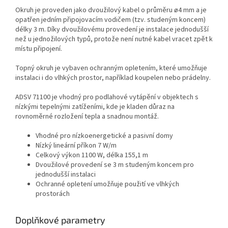
Okruh je proveden jako dvoužilový kabel o průměru ø4 mm a je
opatřen jedním připojovacím vodičem (tzv. studeným koncem)
délky 3 m. Díky dvoužilovému provedení je instalace jednodušší
než u jednožilových typů, protože není nutné kabel vracet zpět k
místu připojení.
Topný okruh je vybaven ochranným opletením, které umožňuje
instalaci i do vlhkých prostor, například koupelen nebo prádelny.
ADSV 71100 je vhodný pro podlahové vytápění v objektech s
nízkými tepelnými zatíženími, kde je kladen důraz na
rovnoměrné rozložení tepla a snadnou montáž.
Vhodné pro nízkoenergetické a pasivní domy
Nízký lineární příkon 7 W/m
Celkový výkon 1100 W, délka 155,1 m
Dvoužilové provedení se 3 m studeným koncem pro
jednodušší instalaci
Ochranné opletení umožňuje použití ve vlhkých
prostorách
Doplňkové parametry