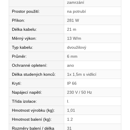
zamrzání
Prostor použití
:
na potrubí
Příkon
:
281 W
Délka kabelu
:
21 m
Měrný výkon
:
13 W/m
Typ kabelu
:
dvoužilový
Průměr
:
6 mm
Ochranné opletení
:
ano
Délka studených konců
:
1x 1,5m s vidlicí
Krytí
:
IP 66
Napájecí napětí
:
230 V / 50 Hz
Třída izolace
:
I.
Hmotnost výrobku (kg)
:
1,01
Hmotnost balení (kg)
:
1.2
Rozměry balení / délka
31