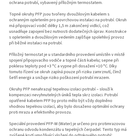
ochrana potrubí, vybavený příložným termostatem.
Topné okruhy PFP jsou tvořeny dvoužilovým kabelem s
ochranným opletením pro povrchovou instalaci na potrubí. Okruh
má připojovací vodič délky 1,5 m zakončený vidlicí, což
usnadňuje zapojení bez nutnosti dodatečných úprav. Konstrukce
s opletením a dvoužilovým vedením zajišťuje spolehlivý provoz
při běžné instalaci na potrubí.
Příložný termostat je u standardního provedení umístěn v místě
spojení připojovacího vodiče a topné části kabelu; sepne při
poklesu teploty pod +3 °C a vypne při dosažení +10 °C. Díky
tomuto řízení se okruh zapíná pouze při riziku zamrznutí, čímž
šetří energii a snižuje riziko poškození potrubí mrazem.
Okruhy PFP nenahrazují tepelnou izolaci potrubí – slouží k
kompenzaci nevyhnutelných úniků tepla skrz izolaci. Potrubí
opatřené kabelem PFP by proto mělo být vždy doplněno
vhodnou tepelnou izolací, aby bylo dosaženo optimální ochrany
proti mrazu a efektivního provozu.
Speciální provedení PFP-W (Water) je určeno pro protimrazovou
ochranu odvodu kondenzátu u tepelných čerpadel. Tento typ má
zvýšené krytí umožňující vložení do odtokového potrubí;