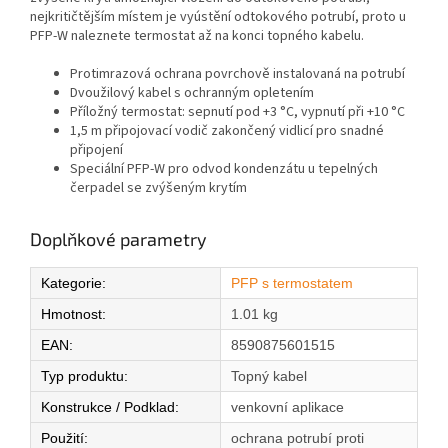
nejkritičtějším místem je vyústění odtokového potrubí, proto u
PFP-W naleznete termostat až na konci topného kabelu.
Protimrazová ochrana povrchově instalovaná na potrubí
Dvoužilový kabel s ochranným opletením
Příložný termostat: sepnutí pod +3 °C, vypnutí při +10 °C
1,5 m připojovací vodič zakončený vidlicí pro snadné
připojení
Speciální PFP-W pro odvod kondenzátu u tepelných
čerpadel se zvýšeným krytím
Doplňkové parametry
Kategorie
:
PFP s termostatem
Hmotnost
:
1.01 kg
EAN
:
8590875601515
Typ produktu
:
Topný kabel
Konstrukce / Podklad
:
venkovní aplikace
Použití
:
ochrana potrubí proti