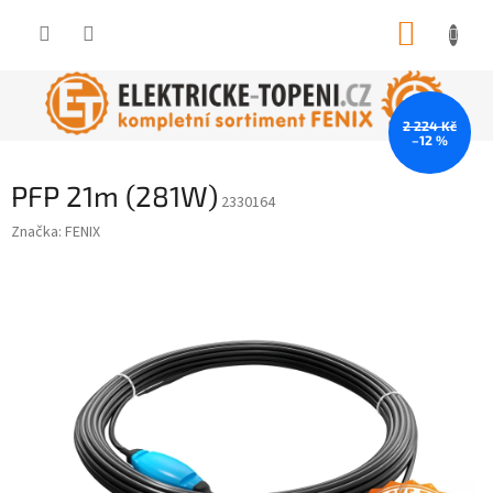
Přejít
NÁKUP
na
obsah
KOŠÍK
2 224 Kč
–12 %
PFP 21m (281W)
2330164
Značka:
FENIX