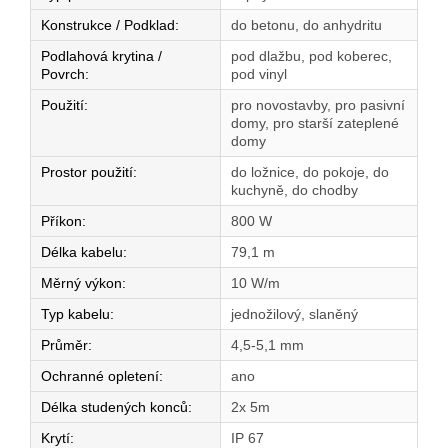
Konstrukce / Podklad
:
do betonu, do anhydritu
Podlahová krytina /
pod dlažbu, pod koberec,
Povrch
:
pod vinyl
Použití
:
pro novostavby, pro pasivní
domy, pro starší zateplené
domy
Prostor použití
:
do ložnice, do pokoje, do
kuchyně, do chodby
Příkon
:
800 W
Délka kabelu
:
79,1 m
Měrný výkon
:
10 W/m
Typ kabelu
:
jednožilový, slaněný
Průměr
:
4,5-5,1 mm
Ochranné opletení
:
ano
Délka studených konců
:
2x 5m
Krytí
:
IP 67