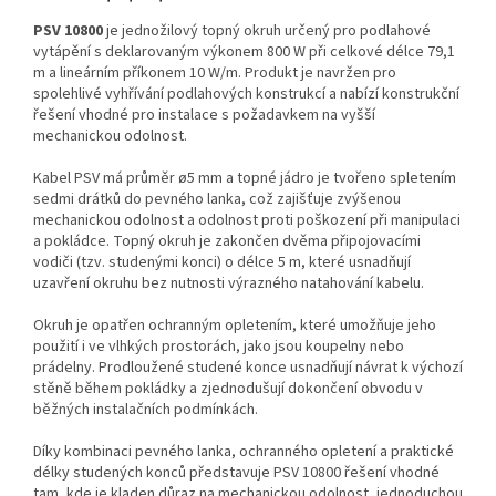
PSV 10800
je jednožilový topný okruh určený pro podlahové
vytápění s deklarovaným výkonem 800 W při celkové délce 79,1
m a lineárním příkonem 10 W/m. Produkt je navržen pro
spolehlivé vyhřívání podlahových konstrukcí a nabízí konstrukční
řešení vhodné pro instalace s požadavkem na vyšší
mechanickou odolnost.
Kabel PSV má průměr ø5 mm a topné jádro je tvořeno spletením
sedmi drátků do pevného lanka, což zajišťuje zvýšenou
mechanickou odolnost a odolnost proti poškození při manipulaci
a pokládce. Topný okruh je zakončen dvěma připojovacími
vodiči (tzv. studenými konci) o délce 5 m, které usnadňují
uzavření okruhu bez nutnosti výrazného natahování kabelu.
Okruh je opatřen ochranným opletením, které umožňuje jeho
použití i ve vlhkých prostorách, jako jsou koupelny nebo
prádelny. Prodloužené studené konce usnadňují návrat k výchozí
stěně během pokládky a zjednodušují dokončení obvodu v
běžných instalačních podmínkách.
Díky kombinaci pevného lanka, ochranného opletení a praktické
délky studených konců představuje PSV 10800 řešení vhodné
tam, kde je kladen důraz na mechanickou odolnost, jednoduchou