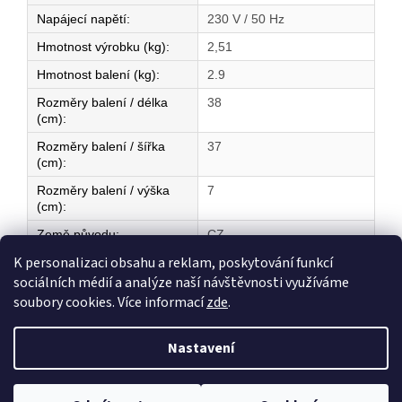
Napájecí napětí
:
230 V / 50 Hz
Hmotnost výrobku (kg)
:
2,51
Hmotnost balení (kg)
:
2.9
Rozměry balení / délka
38
(cm)
:
Rozměry balení / šířka
37
(cm)
:
Rozměry balení / výška
7
(cm)
:
Země původu
:
CZ
K personalizaci obsahu a reklam, poskytování funkcí
sociálních médií a analýze naší návštěvnosti využíváme
Z
soubory cookies. Více informací
zde
.
á
Vytvořil Shoptet
p
Nastavení
a
t
Copyright 2026
ELEKTRICKÉ TOPENÍ
. Všechna práva vyhrazena.
í