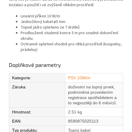
instalaci a použití i ve zvýšeně vlhkém prostředí.
Lineární příkon 10 W/m
Jednožilový kabel ø5 mm
Topné jádro spleteno ze 7 drátků
Prodloužené studené konce 5 m pro snadné dokončení
okruhu
Ochranné opletení vhodné pro vlhká prostředí (koupelny,
prádelny)
Doplňkové parametry
Kategorie
:
PSV 10W/m
Záruka
:
doživotní na topný prvek,
podmíněná provedením
registrace spotřebitelem a
to nejpozději do 6 měsíců
Hmotnost
:
2.51 kg
EAN
:
8590875025113
Typ produktu
:
Topný kabel