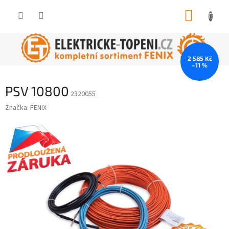
Přejít
NÁKUP
na
obsah
KOŠÍK
2 585 Kč
–11 %
PSV 10800
2320055
Značka:
FENIX