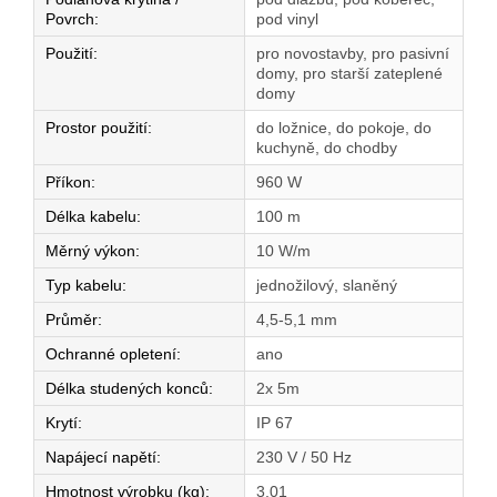
Povrch
:
pod vinyl
Použití
:
pro novostavby, pro pasivní
domy, pro starší zateplené
domy
Prostor použití
:
do ložnice, do pokoje, do
kuchyně, do chodby
Příkon
:
960 W
Délka kabelu
:
100 m
Měrný výkon
:
10 W/m
Typ kabelu
:
jednožilový, slaněný
Průměr
:
4,5-5,1 mm
Ochranné opletení
:
ano
Délka studených konců
:
2x 5m
Krytí
:
IP 67
Napájecí napětí
:
230 V / 50 Hz
Hmotnost výrobku (kg)
:
3,01