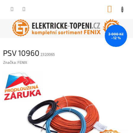
Přejít
NÁKUP
na
obsah
KOŠÍK
3 000 Kč
–12 %
PSV 10960
2320065
Značka:
FENIX