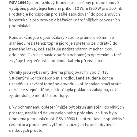
PSV 10960
je jednožilový topný okruh určený pro podlahové
vytápění, poskytující lineární příkon 10 W/m (960 W pro 100 m).
Produkt je koncipován pro stálé zabudování do podlahových
konstrukcí a pro provoz v běžných i náročnějších provozních
podmínkách.
Konstrukčně jde o jednožilový kabel o průměru ø5 mm se
slaněnou rezistencí; topné jádro je spleteno ze 7 drátků do
pevného lanka, což zajišťuje nadstandardní mechanickou
odolnost. Okruh je navíc opatřen ochranným opletením, které
zvyšuje bezpečnost a odolnost kabelu při instalaci.
Okruhy jsou vybaveny dvěma připojovacími vodiči (tzv.
Studenými Konci) délky 5 m. Prodloužené studené konce
usnadňují uzavření topného obvodu — při instalaci stačí vrátit
okruh ke stejné stěně, u které byla pokládka zahájena, což
zjednodušuje montážní postupy.
Díky ochrannému opletení může být okruh umístěn i do vlhkých
prostor, například do koupelen nebo prádelny, aniž by byla
omezena jeho funkčnost. PSV 10960 tak představuje spolehlivé
řešení pro podlahové vytápění v různých typech obytných a
užitkových prostor.