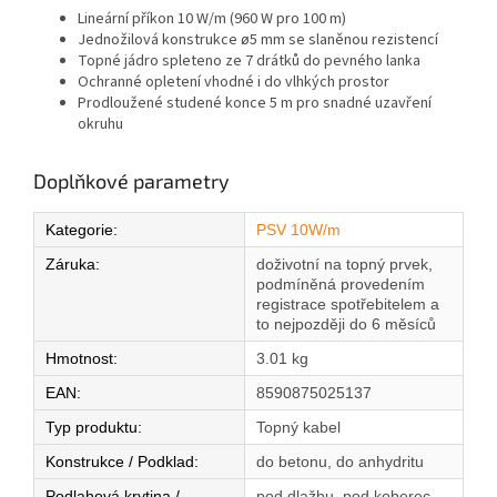
Lineární příkon 10 W/m (960 W pro 100 m)
Jednožilová konstrukce ø5 mm se slaněnou rezistencí
Topné jádro spleteno ze 7 drátků do pevného lanka
Ochranné opletení vhodné i do vlhkých prostor
Prodloužené studené konce 5 m pro snadné uzavření
okruhu
Doplňkové parametry
Kategorie
:
PSV 10W/m
Záruka
:
doživotní na topný prvek,
podmíněná provedením
registrace spotřebitelem a
to nejpozději do 6 měsíců
Hmotnost
:
3.01 kg
EAN
:
8590875025137
Typ produktu
:
Topný kabel
Konstrukce / Podklad
:
do betonu, do anhydritu
Podlahová krytina /
pod dlažbu, pod koberec,