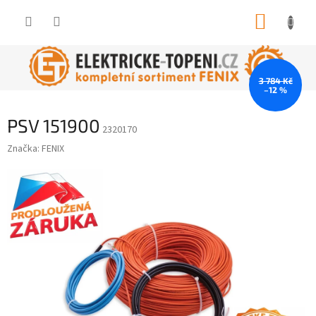
Přejít
NÁKUP
na
obsah
KOŠÍK
3 784 Kč
–12 %
PSV 151900
2320170
Značka:
FENIX