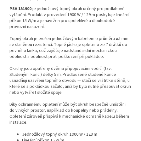
PSV 151900
je jednožilový topný okruh určený pro podlahové
vytápění. Produkt v provedení 1900 W / 129 m poskytuje lineární
příkon 15 W/m a je navržen pro spolehlivé a dlouhodobé
provozní nasazení.
Topný okruh je tvořen jednožilovým kabelem o průměru ø5 mm
se slaněnou rezistencí. Topné jádro je spleteno ze 7 drátků do
pevného lanka, což zajišťuje nadstandardní mechanickou
odolnost a odolnost proti poškození při pokládce.
Okruhy jsou opatřeny dvěma připojovacími vodiči (tzv.
Studenými konci) délky 5 m. Prodloužené studené konce
usnadňují uzavření topného obvodu — stačí se vrátit ke stěně, u
které se s pokládkou začalo, aniž by bylo nutné přesouvat okruh
nebo vytvářet složité spoje.
Díky ochrannému opletení může být okruh bezpečně umístěn i
do vlhkých prostor, například do koupelny nebo prádelny.
Opletení zároveň přispívá k mechanické ochraně kabelu během
instalace.
Jednožilový topný okruh 1900 W / 129 m
Lineární příkon 15 W/m