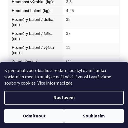
Hmotnost výrobku (kg)
:
3,8
Hmotnost balení (kg)
:
4.25
Rozměry balení / délka
38
(cm)
:
Rozměry balení / šířka
37
(cm)
:
Rozměry balení / výška
11
(cm)
:
Země původu
:
CZ
K personalizaci obsahu a reklam, poskytování funkcí
sociálních médií a analýze naší návštěvnosti využíváme
Z
soubory cookies. Více informací
zde
.
á
Vytvořil Shoptet
p
Nastavení
a
t
Copyright 2026
ELEKTRICKÉ TOPENÍ
. Všechna práva vyhrazena.
í
Odmítnout
Souhlasím
Upravit nastavení cookies