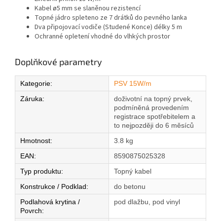
Kabel ø5 mm se slaněnou rezistencí
Topné jádro spleteno ze 7 drátků do pevného lanka
Dva připojovací vodiče (Studené Konce) délky 5 m
Ochranné opletení vhodné do vlhkých prostor
Doplňkové parametry
Kategorie
:
PSV 15W/m
Záruka
:
doživotní na topný prvek,
podmíněná provedením
registrace spotřebitelem a
to nejpozději do 6 měsíců
Hmotnost
:
3.8 kg
EAN
:
8590875025328
Typ produktu
:
Topný kabel
Konstrukce / Podklad
:
do betonu
Podlahová krytina /
pod dlažbu, pod vinyl
Povrch
: