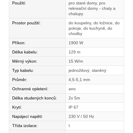
Použití
:
pro staré domy, pro
rekreační domy - chaty a
chalupy
Prostor použití
:
do koupelny, do ložnice, do
pokoje, do kuchyně, do
chodby
Příkon
:
1900 W
Délka kabelu
:
129 m
Měrný výkon
:
15 W/m
Typ kabelu
:
jednožilový, slaněný
Průměr
:
4,5-5,1 mm
Ochranné opletení
:
ano
Délka studených konců
:
2x 5m
Krytí
:
IP 67
Napájecí napětí
:
230 V / 50 Hz
Třída izolace
:
I.