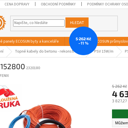
CENA DOPRAVY
OBCHODNÍ PODMÍNKY
PODMÍNKY OCHRANY OSO
HLEDAT
5 262 Kč
vé panely ECOSUN byty a kanceláře
Sálavé panely ECOSUN průmyslo
–11 %
ní
Topné kabely do betonu - rekonstrukce
PSV 15W/m
P
 152800
2320180
FENIX
5 262 Kč
4 63
3 827,27
Měrná
cena: