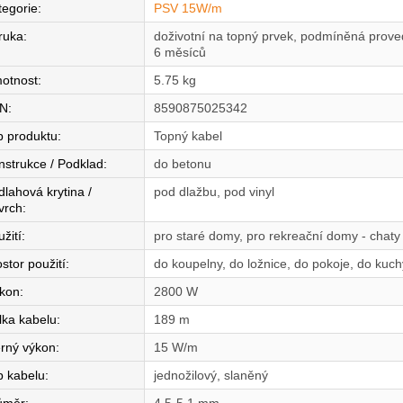
tegorie
:
PSV 15W/m
ruka
:
doživotní na topný prvek, podmíněná proved
6 měsíců
otnost
:
5.75 kg
N
:
8590875025342
p produktu
:
Topný kabel
nstrukce / Podklad
:
do betonu
dlahová krytina /
pod dlažbu, pod vinyl
vrch
:
žití
:
pro staré domy, pro rekreační domy - chaty
stor použití
:
do koupelny, do ložnice, do pokoje, do kuc
íkon
:
2800 W
lka kabelu
:
189 m
rný výkon
:
15 W/m
p kabelu
:
jednožilový, slaněný