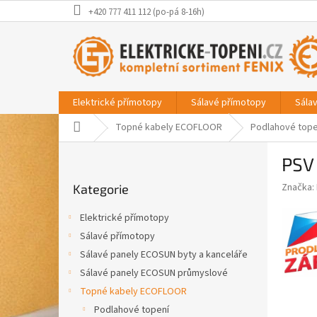
Přejít
+420 777 411 112 (po-pá 8-16h)
na
obsah
Elektrické přímotopy
Sálavé přímotopy
Sála
Domů
Topné kabely ECOFLOOR
Podlahové tope
P
PSV
o
Přeskočit
s
Značka:
Kategorie
kategorie
t
r
Elektrické přímotopy
a
Sálavé přímotopy
n
Sálavé panely ECOSUN byty a kanceláře
n
í
Sálavé panely ECOSUN průmyslové
p
Topné kabely ECOFLOOR
a
Podlahové topení