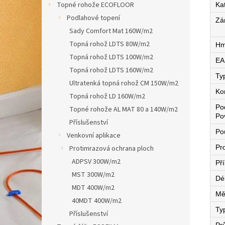
Topné rohože ECOFLOOR
Ka
Podlahové topení
Zá
Sady Comfort Mat 160W/m2
Topná rohož LDTS 80W/m2
Hm
Topná rohož LDTS 100W/m2
EA
Topná rohož LDTS 160W/m2
Ty
Ultratenká topná rohož CM 150W/m2
Ko
Topná rohož LD 160W/m2
Po
Topné rohože AL MAT 80 a 140W/m2
Po
Příslušenství
Pou
Venkovní aplikace
Pro
Protimrazová ochrana ploch
ADPSV 300W/m2
Př
MST 300W/m2
Dé
MDT 400W/m2
Mě
40MDT 400W/m2
Ty
Příslušenství