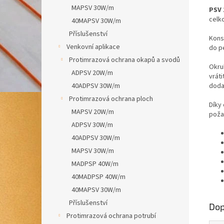
MAPSV 30W/m
PSV 
celk
40MAPSV 30W/m
Příslušenství
Kons
Venkovní aplikace
do p
Protimrazová ochrana okapů a svodů
Okru
ADPSV 20W/m
vráti
40ADPSV 30W/m
doda
Protimrazová ochrana ploch
Díky
MAPSV 20W/m
poža
ADPSV 30W/m
40ADPSV 30W/m
MAPSV 30W/m
MADPSP 40W/m
40MADPSP 40W/m
40MAPSV 30W/m
Příslušenství
Dop
Protimrazová ochrana potrubí