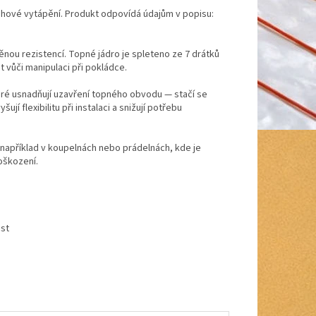
ahové vytápění. Produkt odpovídá údajům v popisu:
nou rezistencí. Topné jádro je spleteno ze 7 drátků
 vůči manipulaci při pokládce.
eré usnadňují uzavření topného obvodu — stačí se
jí flexibilitu při instalaci a snižují potřebu
, například v koupelnách nebo prádelnách, kde je
oškození.
ost