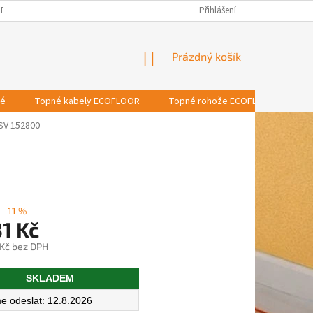
BNÍCH ÚDAJŮ
Přihlášení
NÁKUPNÍ
Prázdný košík
KOŠÍK
vé
Topné kabely ECOFLOOR
Topné rohože ECOFLOOR
T
SV 152800
–11 %
1 Kč
 Kč bez DPH
SKLADEM
12.8.2026