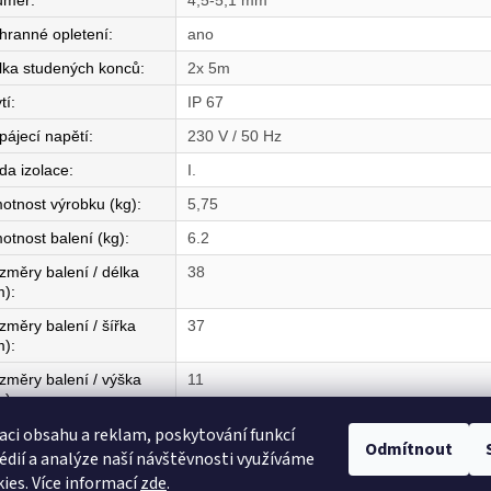
ůměr
:
4,5-5,1 mm
hranné opletení
:
ano
lka studených konců
:
2x 5m
tí
:
IP 67
pájecí napětí
:
230 V / 50 Hz
da izolace
:
I.
otnost výrobku (kg)
:
5,75
otnost balení (kg)
:
6.2
změry balení / délka
38
m)
:
změry balení / šířka
37
m)
:
změry balení / výška
11
m)
:
aci obsahu a reklam, poskytování funkcí
mě původu
:
CZ
Odmítnout
édií a analýze naší návštěvnosti využíváme
ies. Více informací
zde
.