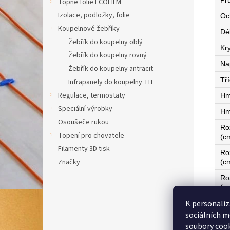
Pr
Topné fólie ECOFILM
Izolace, podložky, folie
Oc
Koupelnové žebříky
Dé
Žebřík do koupelny oblý
Kry
Žebřík do koupelny rovný
Na
Žebřík do koupelny antracit
Tří
Infrapanely do koupelny TH
Regulace, termostaty
Hm
Speciální výrobky
Hm
Osoušeče rukou
Ro
Topení pro chovatele
(c
Filamenty 3D tisk
Ro
Značky
(c
Ro
(c
K personaliz
Ze
sociálních m
soubory cook