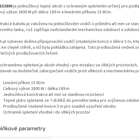
152800
je jednožilový topný okruh s ochranným opletením určený pro podl
ový výkon 2800 W při délce 189 m a lineárním příkonu 15 W/m.
trukce kabelu je založena na jednožilovém vodiči o průměru ø5 mm se slaně
evného lanka, což zajišťuje nadstandardní mechanickou odolnost a odolnost
h je vybaven dvěma připojovacími vodiči (studenými konci) o délce 5 m, kt
t ke stejné stěně, u níž byla pokládka zahájena. Tato prodloužená vedení zvyšu
tečných prodlužovacích řešení.
 ochrannému opletení je okruh vhodný i pro instalaci ve vlhkých prostorách
davek na dodatečné zabezpečení vodiče proti vlhkosti a mechanickému p
Lineární příkon 15 W/m
Celkový výkon 2800 W / délka 189 m
Jednožilová konstrukce ø5 mm se slaněnou rezistencí
Topné jádro spletené ze 7 drátků do pevného lanka pro zvýšenou odoln
Prodloužené studené konce 5 m pro snadné uzavření okruhu
Ochranné opletení vhodné i do vlhkých prostor
lňkové parametry