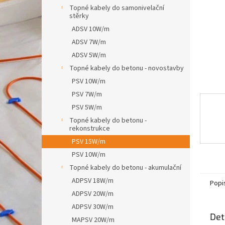
n
Topné kabely do samonivelační
e
stěrky
l
ADSV 10W/m
ADSV 7W/m
ADSV 5W/m
Topné kabely do betonu - novostavby
PSV 10W/m
PSV 7W/m
PSV 5W/m
Topné kabely do betonu -
rekonstrukce
PSV 15W/m
PSV 10W/m
Topné kabely do betonu - akumulační
ADPSV 18W/m
Popi
ADPSV 20W/m
ADPSV 30W/m
Det
MAPSV 20W/m