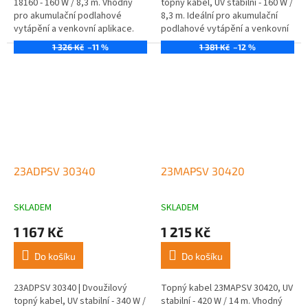
18160 - 160 W / 8,3 m. Vhodný
topný kabel, UV stabilní - 160 W /
pro akumulační podlahové
8,3 m. Ideální pro akumulační
vytápění a venkovní aplikace.
podlahové vytápění a venkovní
aplikace.
1 326 Kč
–11 %
1 381 Kč
–12 %
23ADPSV 30340
23MAPSV 30420
SKLADEM
SKLADEM
1 167 Kč
1 215 Kč
Do košíku
Do košíku
23ADPSV 30340 | Dvoužilový
Topný kabel 23MAPSV 30420, UV
topný kabel, UV stabilní - 340 W /
stabilní - 420 W / 14 m. Vhodný