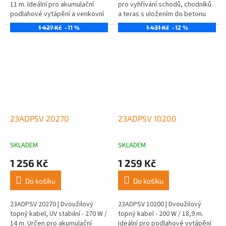
11 m. Ideální pro akumulační
pro vyhřívání schodů, chodníků
podlahové vytápění a venkovní
a teras s uložením do betonu
aplikace.
nebo písku.
1 427 Kč
–11 %
1 431 Kč
–12 %
23ADPSV 20270
23ADPSV 10200
SKLADEM
SKLADEM
1 256 Kč
1 259 Kč
Do košíku
Do košíku
23ADPSV 20270 | Dvoužilový
23ADPSV 10200 | Dvoužilový
topný kabel, UV stabilní - 270 W /
topný kabel - 200 W / 18,9 m.
14 m. Určen pro akumulační
Ideální pro podlahové vytápění