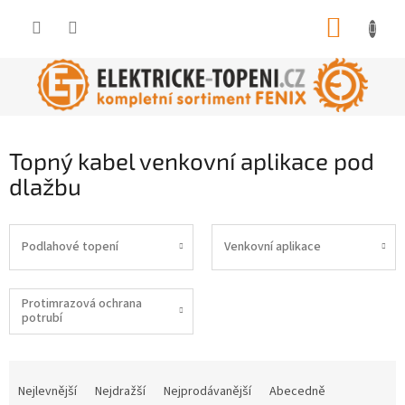
Přejít
NÁKUP
na
obsah
KOŠÍK
Topný kabel venkovní aplikace pod
dlažbu
Podlahové topení
Venkovní aplikace
Protimrazová ochrana
potrubí
Ř
a
Nejlevnější
Nejdražší
Nejprodávanější
Abecedně