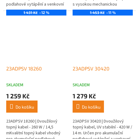
podlahové vytápění a venkovní
s vysokou mechanickou
aplikace.
odolností a dlouhou životností.
1 431 Kč
–12 %
1 453 Kč
–11 %
23ADPSV 18260
23ADPSV 30420
SKLADEM
SKLADEM
1 259 Kč
1 279 Kč
Do košíku
Do košíku
23ADPSV 18260 | Dvoužilový
23ADPSV 30420 | Dvoužilový
topný kabel - 260 W / 14,5
topný kabel, UV stabilní - 420 W /
mKvalitní topný kabel vhodný
14 m. Určen pro akumulační