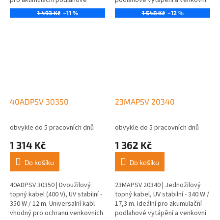
pro akumulační podlahové
podlahové vytápění a venkovní
vytápění a venkovní aplikace.
aplikace.
1 493 Kč
–11 %
1 548 Kč
–12 %
40ADPSV 30350
23MAPSV 20340
obvykle do 5 pracovních dnů
obvykle do 5 pracovních dnů
1 314 Kč
1 362 Kč
Do košíku
Do košíku
40ADPSV 30350 | Dvoužilový
23MAPSV 20340 | Jednožilový
topný kabel (400 V), UV stabilní -
topný kabel, UV stabilní - 340 W /
350 W / 12 m. Universalní kabl
17,3 m. Ideální pro akumulační
vhodný pro ochranu venkovních
podlahové vytápění a venkovní