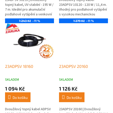
topný kabel, UV stabilní - 195 W /
23ADPSV 10120 - 120 W / 11,4 m.
7 m. Ideální pro akumulační
Vhodný pro podlahové vytápění
podlahové vytápění a venkovní
s vysokou mechanickou
aplikace.
odolností.
1 243 Kč
–11 %
1 279 Kč
–11 %
23ADPSV 18160
23ADPSV 20160
SKLADEM
SKLADEM
1 094 Kč
1 126 Kč
Do košíku
Do košíku
Dvoužilový topný kabel ADPSV
23ADPSV 20160 | Dvoužilový