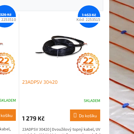
 326 Kč
1 453 Kč
–11 %
–11 %
:
2253510
Kód:
2253515
23ADPSV 30420
SKLADEM
SKLADEM
 košíku
Do košíku
1 279 Kč
kabel,
23ADPSV 30420 | Dvoužilový topný kabel, UV