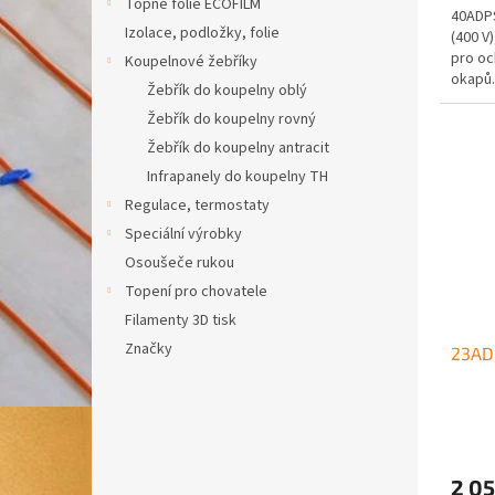
Topné fólie ECOFILM
40ADPS
Izolace, podložky, folie
(400 V)
pro oc
Koupelnové žebříky
okapů.
Žebřík do koupelny oblý
Žebřík do koupelny rovný
Žebřík do koupelny antracit
Infrapanely do koupelny TH
Regulace, termostaty
Speciální výrobky
Osoušeče rukou
Topení pro chovatele
Filamenty 3D tisk
Značky
23AD
2 05