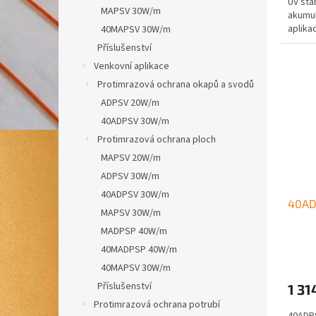
UV stab
MAPSV 30W/m
akumul
aplika
40MAPSV 30W/m
Příslušenství
Venkovní aplikace
Protimrazová ochrana okapů a svodů
ADPSV 20W/m
40ADPSV 30W/m
Protimrazová ochrana ploch
MAPSV 20W/m
ADPSV 30W/m
40ADPSV 30W/m
40AD
MAPSV 30W/m
MADPSP 40W/m
40MADPSP 40W/m
40MAPSV 30W/m
Příslušenství
1 31
Protimrazová ochrana potrubí
40ADPS