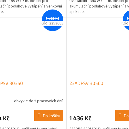
ilní - 195 W / 7 m. Ideální pro
UV stabilní - 340 W / 11 m. Ideální p
ační podlahové vytápění a venkovní
akumulační podlahové vytápění a 
ce.
aplikace.
1 493 Kč
1
–11 %
Kód:
2253605
Kód
PSV 30350
23ADPSV 30560
obvykle do 5 pracovních dnů
Do košíku
Do
4 Kč
1 436 Kč
V 30350 | Dvoužilový topný kabel
23ADPSV 30560 | Dvoužilový topný 