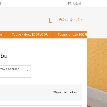
BNÍCH ÚDAJŮ
Přihlášení
NÁKUPNÍ
Prázdný košík
KOŠÍK
vé
Topné kabely ECOFLOOR
Topné rohože ECOFLOOR
T
žbu
azová ochrana
29
položek celkem