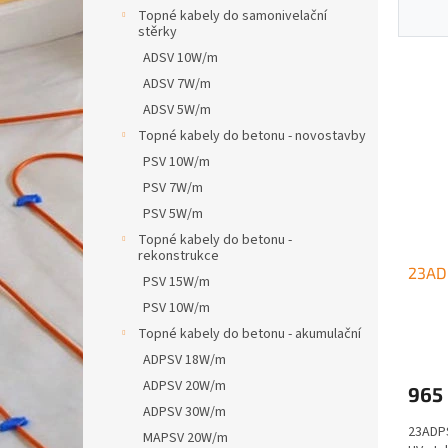
n
n
Topné kabely do samonivelační
í
e
stěrky
p
l
V
ADSV 10W/m
r
ý
ADSV 7W/m
o
p
ADSV 5W/m
d
i
u
Topné kabely do betonu - novostavby
s
k
PSV 10W/m
p
t
r
PSV 7W/m
ů
o
PSV 5W/m
d
Topné kabely do betonu -
u
rekonstrukce
23AD
k
PSV 15W/m
t
PSV 10W/m
ů
Topné kabely do betonu - akumulační
ADPSV 18W/m
ADPSV 20W/m
965
ADPSV 30W/m
23ADPS
MAPSV 20W/m