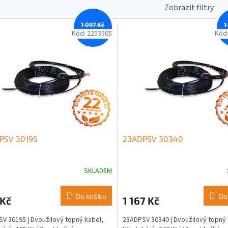
Zobrazit filtry
1 097 Kč
1
–12 %
Kód:
2253505
Kód
PSV 30195
23ADPSV 30340
SKLADEM
Do košíku
Do
 Kč
1 167 Kč
V 30195 | Dvoužilový topný kabel,
23ADPSV 30340 | Dvoužilový topný 