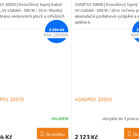
V 30580 | Dvoužilový topný kabel
23ADPSV 30800 | Dvoužilový topný 
, UV stabilní - 580 W / 20 m. Vhodný
UV stabilní - 800 W / 26 m. Určeno p
hranu venkovních ploch a střešních
akumulační podlahové vytápění a 
aplikace.
2 334 Kč
2
–12 %
Kód:
2253535
Kód
PSV 30970
40ADPSV 30950
SKLADEM
obvykle do 5 praco
Do košíku
Do
4 Kč
2 123 Kč