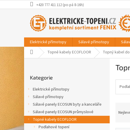
Přejít
+420 777 411 112 (po-pá 8-16h)
na
obsah
Elektrické přímotopy
Sálavé přímotopy
Sála
Domů
Topné kabely ECOFLOOR
Topný kabel do
P
Top
o
Přeskočit
s
Kategorie
kategorie
t
r
Podla
Elektrické přímotopy
a
Sálavé přímotopy
n
Sálavé panely ECOSUN byty a kanceláře
Ř
n
a
í
Sálavé panely ECOSUN průmyslové
Nejlev
z
p
Topné kabely ECOFLOOR
e
a
Podlahové topení