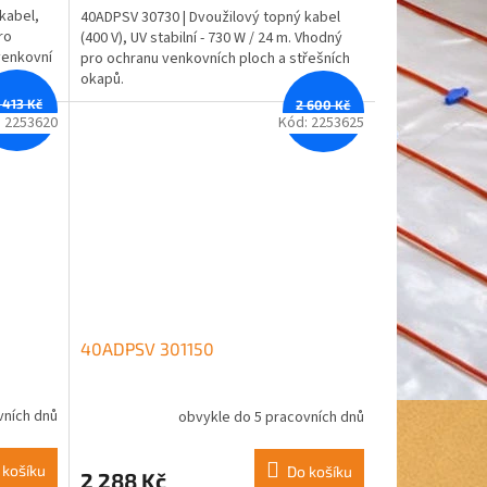
kabel,
40ADPSV 30730 | Dvoužilový topný kabel
ro
(400 V), UV stabilní - 730 W / 24 m. Vhodný
venkovní
pro ochranu venkovních ploch a střešních
okapů.
 413 Kč
2 600 Kč
–12 %
–12 %
:
2253620
Kód:
2253625
40ADPSV 301150
vních dnů
obvykle do 5 pracovních dnů
 košíku
Do košíku
2 288 Kč