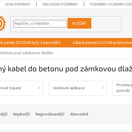
CENA DOPRAVY
OBCHODNÍ PODMÍNKY
PODMÍNKY OCHRANY OSO
HLEDAT
vé panely ECOSUN byty a kanceláře
Sálavé panely ECOSUN průmyslo
 betonu pod zámkovou dlažbu
ný kabel do betonu pod zámkovou dla
Protimr
hové topení
Venkovní aplikace
potrubí
nější
Nejdražší
Nejprodávanější
Abecedně