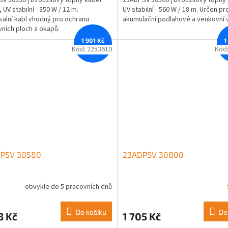
, UV stabilní - 350 W / 12 m.
UV stabilní - 560 W / 18 m. Určen pr
salní kabl vhodný pro ochranu
akumulační podlahové a venkovní 
ních ploch a okapů.
1 901 Kč
1
–11 %
Kód:
2253610
Kód
PSV 30580
23ADPSV 30800
obvykle do 5 pracovních dnů
Do košíku
Do
3 Kč
1 705 Kč