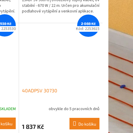
23ADPSV 30670 | Dvoužilový topný kabel, UV
o
stabilní - 670 W / 22 m. Určen pro akumulační
vytápění.
podlahové vytápění a venkovní aplikace.
 938 Kč
2 088 Kč
–12 %
–12 %
:
2253530
Kód:
2253615
40ADPSV 30730
SKLADEM
obvykle do 5 pracovních dnů
 košíku
Do košíku
1 837 Kč