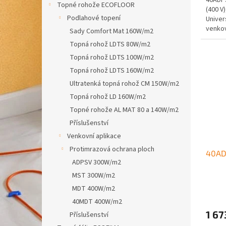
Topné rohože ECOFLOOR
(400 V)
Podlahové topení
Univer
venkov
Sady Comfort Mat 160W/m2
Topná rohož LDTS 80W/m2
Topná rohož LDTS 100W/m2
Topná rohož LDTS 160W/m2
Ultratenká topná rohož CM 150W/m2
Topná rohož LD 160W/m2
Topné rohože AL MAT 80 a 140W/m2
Příslušenství
Venkovní aplikace
Protimrazová ochrana ploch
40AD
ADPSV 300W/m2
MST 300W/m2
MDT 400W/m2
40MDT 400W/m2
1 67
Příslušenství