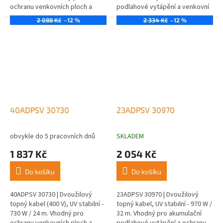
ochranu venkovních ploch a
podlahové vytápění a venkovní
střešních okapů.
aplikace.
2 088 Kč
–12 %
2 334 Kč
–12 %
40ADPSV 30730
23ADPSV 30970
obvykle do 5 pracovních dnů
SKLADEM
1 837 Kč
2 054 Kč
Do košíku
Do košíku
40ADPSV 30730 | Dvoužilový
23ADPSV 30970 | Dvoužilový
topný kabel (400 V), UV stabilní -
topný kabel, UV stabilní - 970 W /
730 W / 24 m. Vhodný pro
32 m. Vhodný pro akumulační