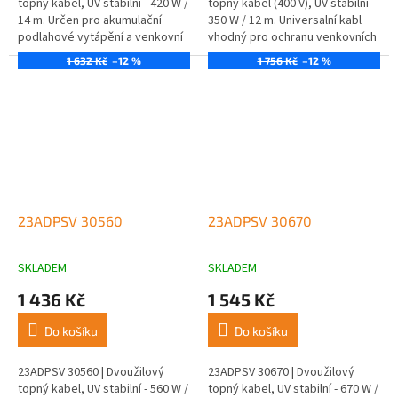
topný kabel, UV stabilní - 420 W /
topný kabel (400 V), UV stabilní -
14 m. Určen pro akumulační
350 W / 12 m. Universalní kabl
podlahové vytápění a venkovní
vhodný pro ochranu venkovních
aplikace.
ploch a okapů.
1 632 Kč
–12 %
1 756 Kč
–12 %
23ADPSV 30560
23ADPSV 30670
SKLADEM
SKLADEM
1 436 Kč
1 545 Kč
Do košíku
Do košíku
23ADPSV 30560 | Dvoužilový
23ADPSV 30670 | Dvoužilový
topný kabel, UV stabilní - 560 W /
topný kabel, UV stabilní - 670 W /