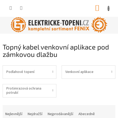
Přejít
NÁKUP
na
obsah
KOŠÍK
Topný kabel venkovní aplikace pod
zámkovou dlažbu
Podlahové topení
Venkovní aplikace
Protimrazová ochrana
potrubí
Ř
a
Nejlevnější
Nejdražší
Nejprodávanější
Abecedně