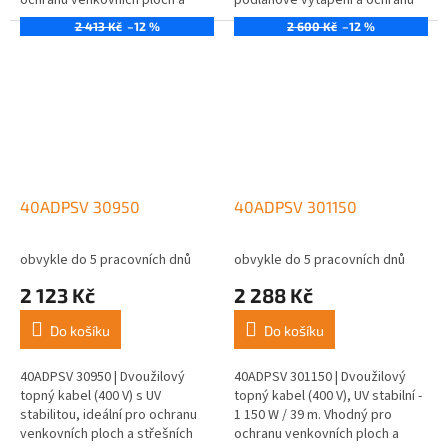
ochranu venkovních ploch a
podlahové vytápění a ochranu
střešních okapů.
venkovních ploch.
2 413 Kč
–12 %
2 600 Kč
–12 %
40ADPSV 30950
40ADPSV 301150
obvykle do 5 pracovních dnů
obvykle do 5 pracovních dnů
2 123 Kč
2 288 Kč
Do košíku
Do košíku
40ADPSV 30950 | Dvoužilový
40ADPSV 301150 | Dvoužilový
topný kabel (400 V) s UV
topný kabel (400 V), UV stabilní -
stabilitou, ideální pro ochranu
1 150 W / 39 m. Vhodný pro
venkovních ploch a střešních
ochranu venkovních ploch a