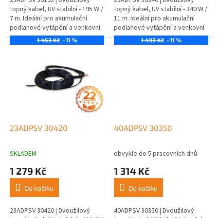
topný kabel, UV stabilní - 195 W /
topný kabel, UV stabilní - 340 W /
7 m. Ideální pro akumulační
11 m. Ideální pro akumulační
podlahové vytápění a venkovní
podlahové vytápění a venkovní
aplikace.
aplikace.
1 453 Kč
–11 %
1 493 Kč
–11 %
23ADPSV 30420
40ADPSV 30350
SKLADEM
obvykle do 5 pracovních dnů
1 279 Kč
1 314 Kč
Do košíku
Do košíku
23ADPSV 30420 | Dvoužilový
40ADPSV 30350 | Dvoužilový