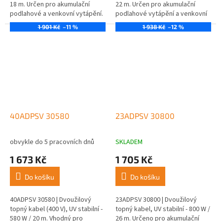
18 m. Určen pro akumulační
22 m. Určen pro akumulační
podlahové a venkovní vytápění.
podlahové vytápění a venkovní
aplikace.
1 901 Kč
–11 %
1 938 Kč
–12 %
40ADPSV 30580
23ADPSV 30800
obvykle do 5 pracovních dnů
SKLADEM
1 673 Kč
1 705 Kč
Do košíku
Do košíku
40ADPSV 30580 | Dvoužilový
23ADPSV 30800 | Dvoužilový
topný kabel (400 V), UV stabilní -
topný kabel, UV stabilní - 800 W /
580 W / 20 m. Vhodný pro
26 m. Určeno pro akumulační